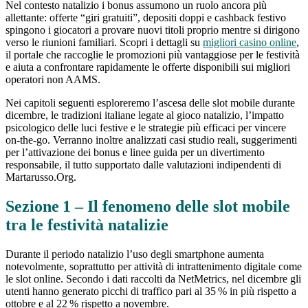
Nel contesto natalizio i bonus assumono un ruolo ancora più
allettante: offerte “giri gratuiti”, depositi doppi e cashback festivo
spingono i giocatori a provare nuovi titoli proprio mentre si dirigono
verso le riunioni familiari. Scopri i dettagli su
migliori casino online
,
il portale che raccoglie le promozioni più vantaggiose per le festività
e aiuta a confrontare rapidamente le offerte disponibili sui migliori
operatori non AAMS.
Nei capitoli seguenti esploreremo l’ascesa delle slot mobile durante
dicembre, le tradizioni italiane legate al gioco natalizio, l’impatto
psicologico delle luci festive e le strategie più efficaci per vincere
on‑the‑go. Verranno inoltre analizzati casi studio reali, suggerimenti
per l’attivazione dei bonus e linee guida per un divertimento
responsabile, il tutto supportato dalle valutazioni indipendenti di
Martarusso.Org.
Sezione 1 – Il fenomeno delle slot mobile
tra le festività natalizie
Durante il periodo natalizio l’uso degli smartphone aumenta
notevolmente, soprattutto per attività di intrattenimento digitale come
le slot online. Secondo i dati raccolti da NetMetrics, nel dicembre gli
utenti hanno generato picchi di traffico pari al 35 % in più rispetto a
ottobre e al 22 % rispetto a novembre.