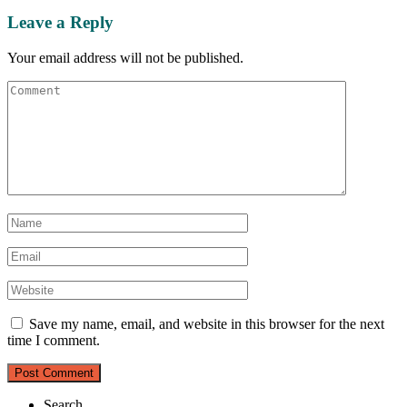
Leave a Reply
Your email address will not be published.
Save my name, email, and website in this browser for the next
time I comment.
Search