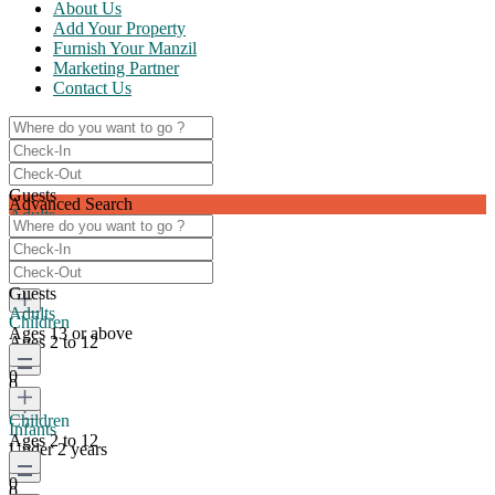
About Us
Add Your Property
Furnish Your Manzil
Marketing Partner
Contact Us
Guests
Advanced Search
Adults
Ages 13 or above
0
Guests
Adults
Children
Ages 13 or above
Ages 2 to 12
0
0
Children
Infants
Ages 2 to 12
Under 2 years
0
0