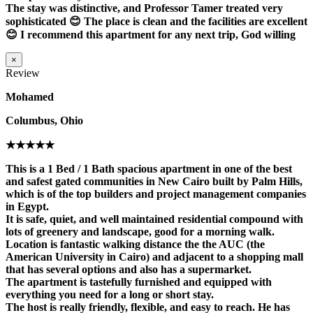
The stay was distinctive, and Professor Tamer treated very
sophisticated 😊 The place is clean and the facilities are excellent
😊 I recommend this apartment for any next trip, God willing
×
Review
Mohamed
Columbus, Ohio
★★★★★
This is a 1 Bed / 1 Bath spacious apartment in one of the best
and safest gated communities in New Cairo built by Palm Hills,
which is of the top builders and project management companies
in Egypt.
It is safe, quiet, and well maintained residential compound with
lots of greenery and landscape, good for a morning walk.
Location is fantastic walking distance the the AUC (the
American University in Cairo) and adjacent to a shopping mall
that has several options and also has a supermarket.
The apartment is tastefully furnished and equipped with
everything you need for a long or short stay.
The host is really friendly, flexible, and easy to reach. He has