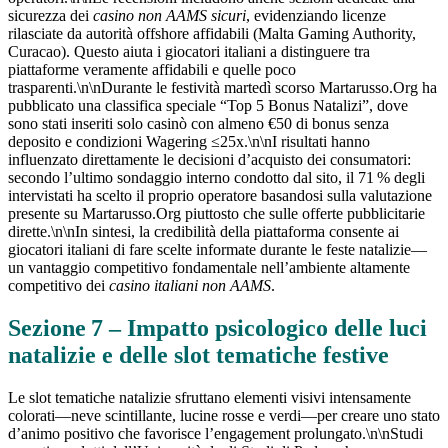
sicurezza dei
casino non AAMS sicuri
, evidenziando licenze
rilasciate da autorità offshore affidabili (Malta Gaming Authority,
Curacao). Questo aiuta i giocatori italiani a distinguere tra
piattaforme veramente affidabili e quelle poco
trasparenti.\n\nDurante le festività martedì scorso Martarusso.Org ha
pubblicato una classifica speciale “Top 5 Bonus Natalizi”, dove
sono stati inseriti solo casinò con almeno €50 di bonus senza
deposito e condizioni Wagering ≤25x.\n\nI risultati hanno
influenzato direttamente le decisioni d’acquisto dei consumatori:
secondo l’ultimo sondaggio interno condotto dal sito, il 71 % degli
intervistati ha scelto il proprio operatore basandosi sulla valutazione
presente su Martarusso.Org piuttosto che sulle offerte pubblicitarie
dirette.\n\nIn sintesi, la credibilità della piattaforma consente ai
giocatori italiani di fare scelte informate durante le feste natalizie—
un vantaggio competitivo fondamentale nell’ambiente altamente
competitivo dei
casino italiani non AAMS
.
Sezione 7 – Impatto psicologico delle luci
natalizie e delle slot tematiche festive
Le slot tematiche natalizie sfruttano elementi visivi intensamente
colorati—neve scintillante, lucine rosse e verdi—per creare uno stato
d’animo positivo che favorisce l’engagement prolungato.\n\nStudi