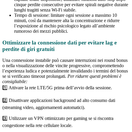
cinque perdite consecutive per evitare spirali negative durante
lunghi tragitti senza Wi‑Fi stabile.
Tempo di sessione: limitare ogni sessione a massimo 10
minuti, così da mantenere alta la concentrazione e ridurre
l’esposizione al rischio psicologico legato all’ambiente
rumoroso dei mezzi pubblici.
Ottimizzare la connessione dati per evitare lag e
perdite di giri gratuiti
Una connessione instabile può causare interruzioni nei round bonus
o nella visualizzazione delle vincite progressive, compromettendo
l’esperienza ludica e potenzialmente invalidando i termini del bonus
se si verificano timeout prolungati.
Per ridurre questi problemi è
consigliabile:
1️⃣ Attivare la rete LTE/5G prima dell’avvio della sessione.
2️⃣ Disattivare applicazioni background ad alto consumo dati
(streaming video, aggiornamenti automatici).
3️⃣ Utilizzare un VPN ottimizzato per gaming se si riscontra
congestione nella rete cellulare locale.