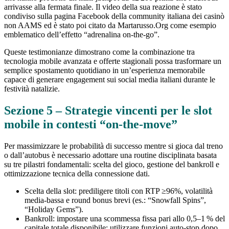
arrivasse alla fermata finale. Il video della sua reazione è stato
condiviso sulla pagina Facebook della community italiana dei casinò
non AAMS ed è stato poi citato da Martarusso.Org come esempio
emblematico dell’effetto “adrenalina on‑the‑go”.
Queste testimonianze dimostrano come la combinazione tra
tecnologia mobile avanzata e offerte stagionali possa trasformare un
semplice spostamento quotidiano in un’esperienza memorabile
capace di generare engagement sui social media italiani durante le
festività natalizie.
Sezione 5 – Strategie vincenti per le slot
mobile in contesti “on‑the‑move”
Per massimizzare le probabilità di successo mentre si gioca dal treno
o dall’autobus è necessario adottare una routine disciplinata basata
su tre pilastri fondamentali: scelta del gioco, gestione del bankroll e
ottimizzazione tecnica della connessione dati.
Scelta della slot: prediligere titoli con RTP ≥96%, volatilità
media‑bassa e round bonus brevi (es.: “Snowfall Spins”,
“Holiday Gems”).
Bankroll: impostare una scommessa fissa pari allo 0,5–1 % del
capitale totale disponibile; utilizzare funzioni auto‑stop dopo