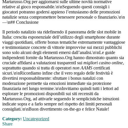
Martarusso.Org per aggiornarsi sulle ultime novità normative
relative al gioco responsabile.\n\nSeguendo questi consigli i
giocatori potranno godersi appieno l’entusiasmo delle promozioni
natalizie senza compromettere benessere personale o finanziario.\n\n
—\n## Conclusione
Il periodo natalizio sta ridefinendo il panorama delle slot mobile in
Italia: crescita esponenziale dell’utilizzo degli smartphone durante
viaggi quotidiani, offerte bonus tematiche estremamente vantaggiose
e testimonianze concrete di vittorie improvvise sui mezzi pubblichi
sono solo alcuni degli elementi emersi dall’analisi.\n\nLe guide
indipendenti fornite da Martarusso.Org hanno dimostrato quanto sia
cruciale affidarsi a valutazioni trasparentI sui
migliori casino online
,
soprattutto quando si tratta di operatori
non AAMS
certificati
sicuri.\n\nRicordiamo infine che il vero regalo delle festività è
divertirsi responsabilmente: sfruttare i bonus natalizi con
moderazione permette sia emozioni immediate sia protezione
finanziaria nel lungo termine.\n\nInvitiamo quindi tutti i lettori ad
esplorare le promozioni disponibili sui siti recensiti da
Martarusso.Org, ad attivarle seguendo le semplicistiche istruzioni
indicate sopra e a farlo sempre nel rispetto dei limiti personali
consigliati.\n\nBuon divertimento on‑the‑go e felice Natale!
Category:
Uncategorized
Share