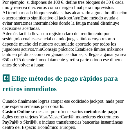
Por ejemplo, si dispones de 100 €, define tres bloques de 30 € cada
uno y reserva diez euros como margen final para imprevistos.
Al terminar cada bloque evalúa si has alcanzado alguna bonificación
o acercamiento significativo al jackpot.\n\nEste método ayuda a
evitar maratones interminables donde la fatiga mental disminuye
decisiones acertadas.
Además facilita llevar un registro claro del rendimiento por
sesión,\nlo cual es esencial cuando juegas títulos cuyo retorno
depende mucho del número acumulado aportado por todos los
jugadores activos.\n\nConsejo práctico: Establece límites máximos
tanto en pérdidas como en ganancias diarias; si llegas a ganar ya sea
€50 o €75 detente inmediatamente y retira parte o todo ese dinero
antes de volver a jugar.
4️⃣ Elige métodos de pago rápidos para
retiros inmediatos
Cuando finalmente logras atrapar ese codiciado jackpot, nada peor
que esperar semanas por cobrarlo.
Casino Online
se destaca por ofrecer varios
métodos de pago
ágiles como tarjetas Visa/MasterCard®, monederos electrónicos
PayPal® o Skrill®, e incluso transferencias bancarias instantáneas
dentro del Espacio Económico Europeo.