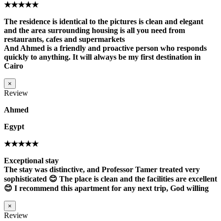
★★★★★
The residence is identical to the pictures is clean and elegant
and the area surrounding housing is all you need from
restaurants, cafes and supermarkets
And Ahmed is a friendly and proactive person who responds
quickly to anything. It will always be my first destination in
Cairo
×
Review
Ahmed
Egypt
★★★★★
Exceptional stay
The stay was distinctive, and Professor Tamer treated very
sophisticated 😊 The place is clean and the facilities are excellent
😊 I recommend this apartment for any next trip, God willing
×
Review