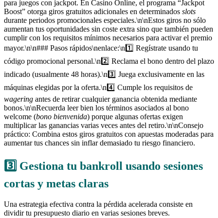
para juegos con jackpot. En Casino Online, el programa “Jackpot
Boost” otorga giros gratuitos adicionales en determinados
slots
durante periodos promocionales especiales.\n\nEstos giros no sólo
aumentan tus oportunidades sin coste extra sino que también pueden
cumplir con los requisitos mínimos necesarios para activar el premio
mayor.\n\n### Pasos rápidos\nenlace:\n1️⃣ Regístrate usando tu
código promocional personal.\n2️⃣ Reclama el bono dentro del plazo
indicado (usualmente 48 horas).\n3️⃣ Juega exclusivamente en las
máquinas elegidas por la oferta.\n4️⃣ Cumple los requisitos de
wagering
antes de retirar cualquier ganancia obtenida mediante
bonos.\n\nRecuerda leer bien los términos asociados al bono
welcome (
bono bienvenida
) porque algunas ofertas exigen
multiplicar las ganancias varias veces antes del retiro.\n\nConsejo
práctico: Combina estos giros gratuitos con apuestas moderadas para
aumentar tus chances sin inflar demasiado tu riesgo financiero.
3️⃣ Gestiona tu bankroll usando sesiones
cortas y metas claras
Una estrategia efectiva contra la pérdida acelerada consiste en
dividir tu presupuesto diario en varias sesiones breves.