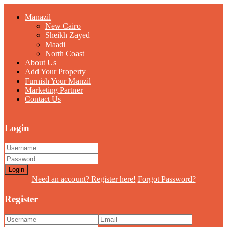
Manazil
New Cairo
Sheikh Zayed
Maadi
North Coast
About Us
Add Your Property
Furnish Your Manzil
Marketing Partner
Contact Us
Login
Login
Need an account? Register here!
Forgot Password?
Register