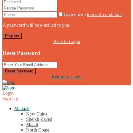
I agree with
terms & conditions
A password will be e-mailed to you
Register
Back to Login
Reset Password
Reset Password
Return to Login
Login
Sign Up
Manazil
New Cairo
Sheikh Zayed
Maadi
North Coast