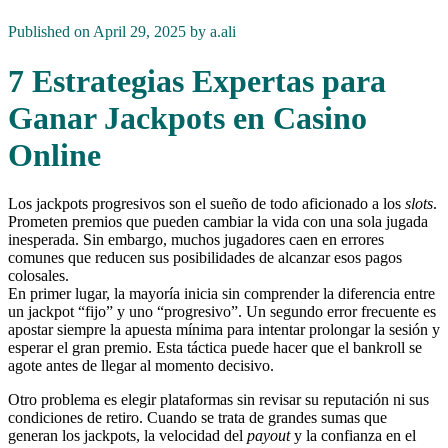
Published on April 29, 2025 by
a.ali
7 Estrategias Expertas para
Ganar Jackpots en Casino
Online
Los jackpots progresivos son el sueño de todo aficionado a los
slots
.
Prometen premios que pueden cambiar la vida con una sola jugada
inesperada. Sin embargo, muchos jugadores caen en errores
comunes que reducen sus posibilidades de alcanzar esos pagos
colosales.
En primer lugar, la mayoría inicia sin comprender la diferencia entre
un jackpot “fijo” y uno “progresivo”. Un segundo error frecuente es
apostar siempre la apuesta mínima para intentar prolongar la sesión y
esperar el gran premio. Esta táctica puede hacer que el bankroll se
agote antes de llegar al momento decisivo.​
Otro problema es elegir plataformas sin revisar su reputación ni sus
condiciones de retiro. Cuando se trata de grandes sumas que
generan los jackpots, la velocidad del
payout
y la confianza en el