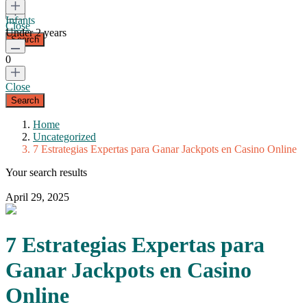
Infants
Close
Under 2 years
0
Close
Home
Uncategorized
7 Estrategias Expertas para Ganar Jackpots en Casino Online
Your search results
April 29, 2025
7 Estrategias Expertas para
Ganar Jackpots en Casino
Online