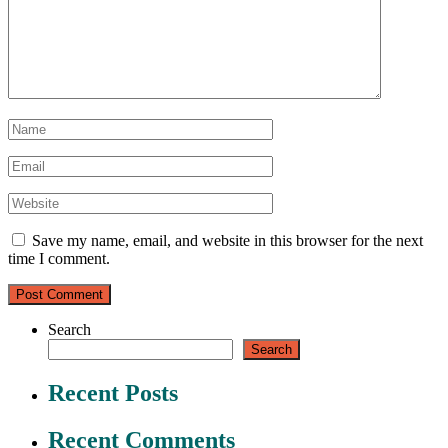
Save my name, email, and website in this browser for the next
time I comment.
Search
Search
Recent Posts
Recent Comments