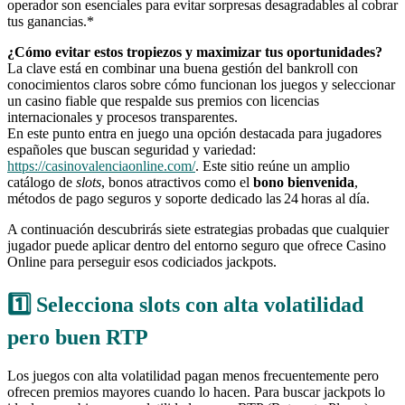
operador son esenciales para evitar sorpresas desagradables al cobrar
tus ganancias.*
¿Cómo evitar estos tropiezos y maximizar tus oportunidades?
La clave está en combinar una buena gestión del bankroll con
conocimientos claros sobre cómo funcionan los juegos y seleccionar
un casino fiable que respalde sus premios con licencias
internacionales y procesos transparentes.
En este punto entra en juego una opción destacada para jugadores
españoles que buscan seguridad y variedad:
https://casinovalenciaonline.com/
. Este sitio reúne un amplio
catálogo de
slots
, bonos atractivos como el
bono bienvenida
,
métodos de pago seguros y soporte dedicado las 24 horas al día.​
A continuación descubrirás siete estrategias probadas que cualquier
jugador puede aplicar dentro del entorno seguro que ofrece Casino
Online para perseguir esos codiciados jackpots.
1️⃣ Selecciona slots con alta volatilidad
pero buen RTP
Los juegos con alta volatilidad pagan menos frecuentemente pero
ofrecen premios mayores cuando lo hacen. Para buscar jackpots lo