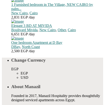
1 Furnished bedroom in The Village, NEW CAIRO by
palm...
New Cairo
,
Cairo
2,831 EGP
/day
Elegant 3 BD AT MIVIDA
Boulivard Mivida
,
New Cairo
,
Other
,
Cairo
6,651 EGP
/day
One bedroom Apartment at D Bay
DBay
,
North Coast
2,500 EGP
/day
Change Currency
EGP
EGP
USD
About Manazil
Founded in 2017, Manazil Hospitality provides thoughtfully
designed serviced apartments across Egypt.