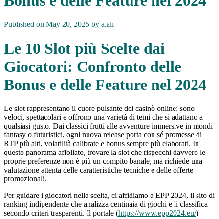
Bonus e delle Feature nel 2024
Published on May 20, 2025 by
a.ali
Le 10 Slot più Scelte dai
Giocatori: Confronto delle
Bonus e delle Feature nel 2024
Le slot rappresentano il cuore pulsante dei casinò online: sono
veloci, spettacolari e offrono una varietà di temi che si adattano a
qualsiasi gusto. Dai classici frutti alle avventure immersive in mondi
fantasy o futuristici, ogni nuova release porta con sé promesse di
RTP più alti, volatilità calibrate e bonus sempre più elaborati. In
questo panorama affollato, trovare la slot che rispecchi davvero le
proprie preferenze non è più un compito banale, ma richiede una
valutazione attenta delle caratteristiche tecniche e delle offerte
promozionali.
Per guidare i giocatori nella scelta, ci affidiamo a EPP 2024, il sito di
ranking indipendente che analizza centinaia di giochi e li classifica
secondo criteri trasparenti. Il portale (
https://www.epp2024.eu/
)