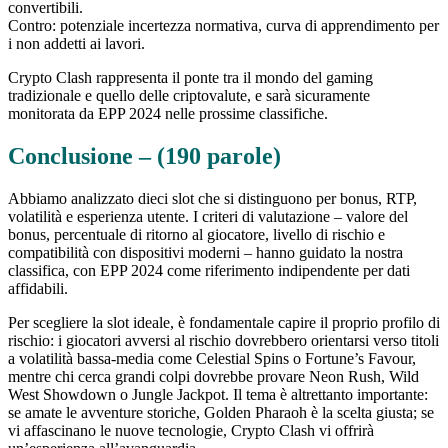
convertibili.
Contro: potenziale incertezza normativa, curva di apprendimento per
i non addetti ai lavori.
Crypto Clash rappresenta il ponte tra il mondo del gaming
tradizionale e quello delle criptovalute, e sarà sicuramente
monitorata da EPP 2024 nelle prossime classifiche.
Conclusione – (190 parole)
Abbiamo analizzato dieci slot che si distinguono per bonus, RTP,
volatilità e esperienza utente. I criteri di valutazione – valore del
bonus, percentuale di ritorno al giocatore, livello di rischio e
compatibilità con dispositivi moderni – hanno guidato la nostra
classifica, con EPP 2024 come riferimento indipendente per dati
affidabili.
Per scegliere la slot ideale, è fondamentale capire il proprio profilo di
rischio: i giocatori avversi al rischio dovrebbero orientarsi verso titoli
a volatilità bassa‑media come Celestial Spins o Fortune’s Favour,
mentre chi cerca grandi colpi dovrebbe provare Neon Rush, Wild
West Showdown o Jungle Jackpot. Il tema è altrettanto importante:
se amate le avventure storiche, Golden Pharaoh è la scelta giusta; se
vi affascinano le nuove tecnologie, Crypto Clash vi offrirà