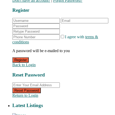
Don't have an account?
|
Forgot Password?
Register
I agree with
terms &
conditions
A password will be e-mailed to you
Register
Back to Login
Reset Password
Reset Password
Return to Login
Latest Listings