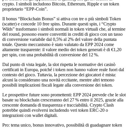
crypto. I simboli includono Bitcoin, Ethereum, Ripple e un token
proprietario “EPP‑Coin”.
Il bonus “Blockchain Bonus” si attiva con tre o più simboli Token
(scatter) e concede 10 free spins. Durante questi spin, i “Crypto
Wilds” trasformano i simboli normali in token virtuali che, al termine
del round, possono essere convertiti in crediti di gioco con un tasso
di conversione variabile dal 0,5% al 2% del valore della puntata
totale. Questo meccanismo è stato valutato da EPP 2024 come
altamente trasparente: il valore medio dei token generati è di €1,20
per spin, con una probabilità di conversione del 12 %.
Dal punto di vista legale, la slot rispetta le normative dei casinò
certificati in Europa, poiché i token non hanno valore reale fuori dal
contesto del gioco. Tuttavia, la percezione dei giocatori è mista:
alcuni la considerano una novità eccitante, mentre altri temono
possibili implicazioni fiscali legate alla conversione dei token.
Le prospettive future sono promettenti: EPP 2024 prevede che le slot
basate su blockchain cresceranno del 27 % entro il 2025, grazie alla
crescente domanda di trasparenza e tracciabilità. Crypto Clash
potrebbe quindi evolversi includendo veri token ERC‑20 o
integrazioni con wallet digitali.
Pro: tema unico, bonus innovativo, possibilità di guadagnare token