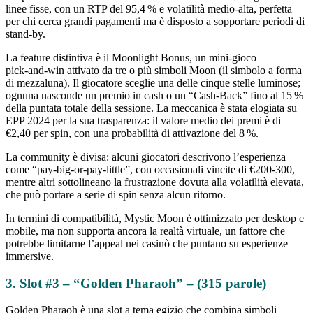
linee fisse, con un RTP del 95,4 % e volatilità medio‑alta, perfetta
per chi cerca grandi pagamenti ma è disposto a sopportare periodi di
stand‑by.
La feature distintiva è il Moonlight Bonus, un mini‑gioco
pick‑and‑win attivato da tre o più simboli Moon (il simbolo a forma
di mezzaluna). Il giocatore sceglie una delle cinque stelle luminose;
ognuna nasconde un premio in cash o un “Cash‑Back” fino al 15 %
della puntata totale della sessione. La meccanica è stata elogiata su
EPP 2024 per la sua trasparenza: il valore medio dei premi è di
€2,40 per spin, con una probabilità di attivazione del 8 %.
La community è divisa: alcuni giocatori descrivono l’esperienza
come “pay‑big‑or‑pay‑little”, con occasionali vincite di €200‑300,
mentre altri sottolineano la frustrazione dovuta alla volatilità elevata,
che può portare a serie di spin senza alcun ritorno.
In termini di compatibilità, Mystic Moon è ottimizzato per desktop e
mobile, ma non supporta ancora la realtà virtuale, un fattore che
potrebbe limitarne l’appeal nei casinò che puntano su esperienze
immersive.
3. Slot #3 – “Golden Pharaoh” – (315 parole)
Golden Pharaoh è una slot a tema egizio che combina simboli