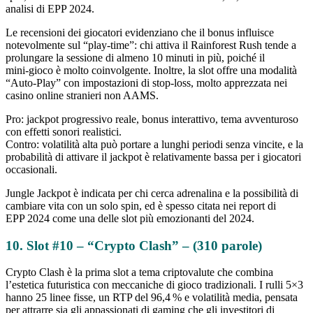
analisi di EPP 2024.
Le recensioni dei giocatori evidenziano che il bonus influisce
notevolmente sul “play‑time”: chi attiva il Rainforest Rush tende a
prolungare la sessione di almeno 10 minuti in più, poiché il
mini‑gioco è molto coinvolgente. Inoltre, la slot offre una modalità
“Auto‑Play” con impostazioni di stop‑loss, molto apprezzata nei
casino online stranieri non AAMS.
Pro: jackpot progressivo reale, bonus interattivo, tema avventuroso
con effetti sonori realistici.
Contro: volatilità alta può portare a lunghi periodi senza vincite, e la
probabilità di attivare il jackpot è relativamente bassa per i giocatori
occasionali.
Jungle Jackpot è indicata per chi cerca adrenalina e la possibilità di
cambiare vita con un solo spin, ed è spesso citata nei report di
EPP 2024 come una delle slot più emozionanti del 2024.
10. Slot #10 – “Crypto Clash” – (310 parole)
Crypto Clash è la prima slot a tema criptovalute che combina
l’estetica futuristica con meccaniche di gioco tradizionali. I rulli 5×3
hanno 25 linee fisse, un RTP del 96,4 % e volatilità media, pensata
per attrarre sia gli appassionati di gaming che gli investitori di