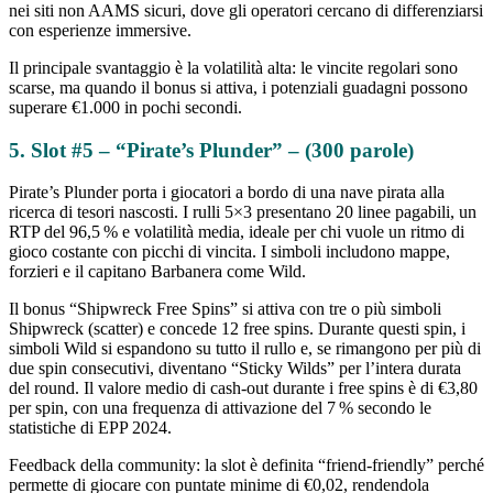
nei siti non AAMS sicuri, dove gli operatori cercano di differenziarsi
con esperienze immersive.
Il principale svantaggio è la volatilità alta: le vincite regolari sono
scarse, ma quando il bonus si attiva, i potenziali guadagni possono
superare €1.000 in pochi secondi.
5. Slot #5 – “Pirate’s Plunder” – (300 parole)
Pirate’s Plunder porta i giocatori a bordo di una nave pirata alla
ricerca di tesori nascosti. I rulli 5×3 presentano 20 linee pagabili, un
RTP del 96,5 % e volatilità media, ideale per chi vuole un ritmo di
gioco costante con picchi di vincita. I simboli includono mappe,
forzieri e il capitano Barbanera come Wild.
Il bonus “Shipwreck Free Spins” si attiva con tre o più simboli
Shipwreck (scatter) e concede 12 free spins. Durante questi spin, i
simboli Wild si espandono su tutto il rullo e, se rimangono per più di
due spin consecutivi, diventano “Sticky Wilds” per l’intera durata
del round. Il valore medio di cash‑out durante i free spins è di €3,80
per spin, con una frequenza di attivazione del 7 % secondo le
statistiche di EPP 2024.
Feedback della community: la slot è definita “friend‑friendly” perché
permette di giocare con puntate minime di €0,02, rendendola