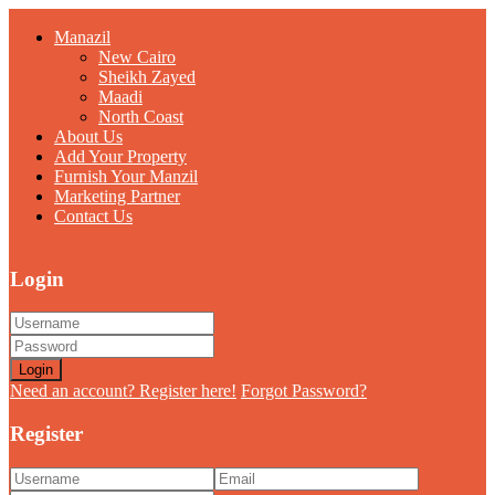
Manazil
New Cairo
Sheikh Zayed
Maadi
North Coast
About Us
Add Your Property
Furnish Your Manzil
Marketing Partner
Contact Us
Login
Login
Need an account? Register here!
Forgot Password?
Register