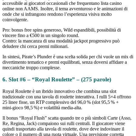
accessibile ai giocatori occasionali che frequentano lista casino
online non AAMS. Inoltre, il tema avventuroso e le animazioni di
onde che si infrangono rendono l’esperienza visiva molto
coinvolgente.
Pro: bonus free spins generoso, Wild espandibili, possibilità di
vincere fino a €500 in un singolo round.
Contro: la mancanza di una modalità jackpot progressivo può
deludere chi cerca premi milionari.
In sintesi, Pirate’s Plunder è una scelta solida per chi vuole un mix di
divertimento tematico e premi equilibrati, senza doversi affidare a
meccaniche troppo complesse.
6. Slot #6 – “Royal Roulette” – (275 parole)
Royal Roulette è un ibrido innovativo che combina una slot
tradizionale con una tavola di roulette interattiva. I rulli 5×4 offrono
25 linee fisse, un RTP complessivo del 96,0 % (slot 95,5 % +
mini‑gioco 98,5 %) e volatilità media‑alta.
Il bonus “Royal Flush” scatta quando tre o più simboli Carte (Asso,
Re, Regina, Jack) compaiono sui rulli centrali. Il giocatore viene
quindi trasportato alla tavola di roulette, dove deve indovinare il
colore o il numero di una ruota virtuale. Una previsione corretta