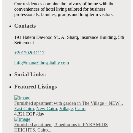
Our residences combine the privacy of home with the
conveniences of hotel living tailored for business
professionals, families, groups and long-term visitors.
Contacts
191 Hatem Dawood St,. Al-Sharq, insurance Building, 5th
Settlement.
+201202011117
info@manazilhospitality.com
Social Links:
Featured Listings
Furnished apartment with garden in The Village – NEW...
East Cairo
,
New Cairo
,
Village
,
Cairo
4,321 EGP
/day
Furnished apartment, 3 bedrooms in PYRAMIDS
HEIGHTS, Cairo...