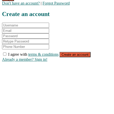
Don't have an account?
|
Forgot Password
Create an account
I agree with
terms & conditions
Create an account
Already a member? Sign in!