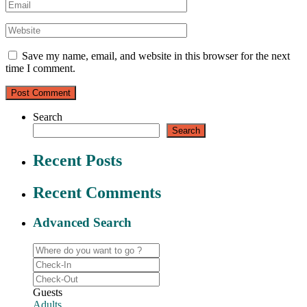
Save my name, email, and website in this browser for the next
time I comment.
Search
Search
Recent Posts
Recent Comments
Advanced Search
Guests
Adults