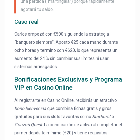
una pérdida (“martingala”) porque rápidamente
agotará tu saldo.
Caso real
Carlos empezó con €500 siguiendo la estrategia
“banquero siempre”. Apostó €25 cada mano durante
ocho horas y terminó con €620, lo que representa un
aumento del 24 % sin cambiar sus límites ni usar
sistemas arriesgados.
Bonificaciones Exclusivas y Programa
VIP en Casino Online
Al registrarte en Casino Online, recibirás un atractivo
bono bienvenida
que combina fichas gratis y giros
gratuitos para sus slots favoritas como
Starburst
o
Gonzo’s Quest
. La bonificación se activa al completar el
primer depósito mínimo (€20) y tiene requisitos