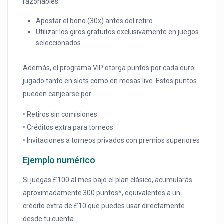
razonables:
Apostar el bono (30x) antes del retiro.
Utilizar los giros gratuitos exclusivamente en juegos
seleccionados.
Además, el programa VIP otorga puntos por cada euro
jugado tanto en slots como en mesas live. Estos puntos
pueden canjearse por:
• Retiros sin comisiones
• Créditos extra para torneos
• Invitaciones a torneos privados con premios superiores
Ejemplo numérico
Si juegas £100 al mes bajo el plan clásico, acumularás
aproximadamente 300 puntos*, equivalentes a un
crédito extra de £10 que puedes usar directamente
desde tu cuenta.