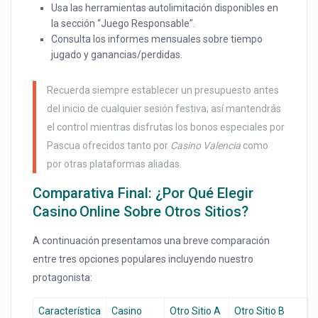
Usa las herramientas autolimitación disponibles en
la sección “Juego Responsable”.
Consulta los informes mensuales sobre tiempo
jugado y ganancias/perdidas.
Recuerda siempre establecer un presupuesto antes
del inicio de cualquier sesión festiva; así mantendrás
el control mientras disfrutas los bonos especiales por
Pascua ofrecidos tanto por
Casino Valencia
como
por otras plataformas aliadas.
Comparativa Final: ¿Por Qué Elegir
Casino Online Sobre Otros Sitios?
A continuación presentamos una breve comparación
entre tres opciones populares incluyendo nuestro
protagonista:
Característica
Casino
Otro Sitio A
Otro Sitio B