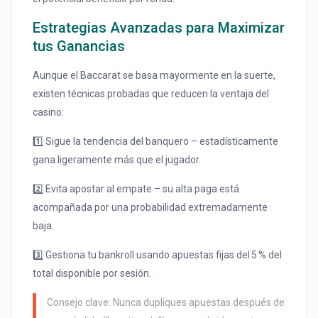
Estrategias Avanzadas para Maximizar
tus Ganancias
Aunque el Baccarat se basa mayormente en la suerte,
existen técnicas probadas que reducen la ventaja del
casino:
1️⃣ Sigue la tendencia del banquero – estadísticamente
gana ligeramente más que el jugador.
2️⃣ Evita apostar al empate – su alta paga está
acompañada por una probabilidad extremadamente
baja.
3️⃣ Gestiona tu bankroll usando apuestas fijas del 5 % del
total disponible por sesión.
Consejo clave: Nunca dupliques apuestas después de