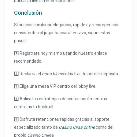
baccarat live sin interrupciones.
Conclusión
Si buscas combinar elegancia, rapidez y recompensas
consistentes al jugar baccarat en vivo, sigue estos
pasos:
1️⃣ Regístrate hoy mismo usando nuestro enlace
recomendado.
2️⃣ Reclama el
bono bienvenida
tras tu primer depósito.
3️⃣ Elige una mesa VIP dentro del lobby live.
4️⃣ Aplica las estrategias descritas aquí mientras
controlas tu bankroll.
5️⃣ Disfruta retenciones rápidas gracias al soporte
especializado tanto de
Casino Cirsa online
como del
propio
Casino Online
.