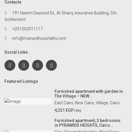
Contacts
191 Hatem Dawood St,. Al-Sharq, insurance Building, 5th
Settlement.
+201202011117
info@manazilhospitality.com
Social Links:
Featured Listings
Furnished apartment with garden in
The Village – NEW...
East Cairo
,
New Cairo
,
Village
,
Cairo
4,321 EGP
/day
Furnished apartment, 3 bedrooms
in PYRAMIDS HEIGHTS, Cairo...