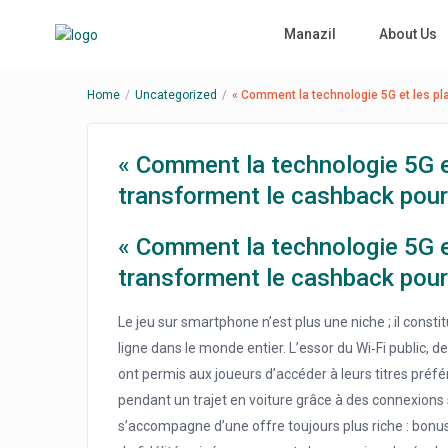
Manazil
About Us
Home
Uncategorized
« Comment la technologie 5G et les pl
« Comment la technologie 5G e
transforment le cashback pour
« Comment la technologie 5G e
transforment le cashback pour
Le jeu sur smartphone n’est plus une niche ; il consti
ligne dans le monde entier. L’essor du Wi‑Fi public, d
ont permis aux joueurs d’accéder à leurs titres préfé
pendant un trajet en voiture grâce à des connexions 
s’accompagne d’une offre toujours plus riche : bon