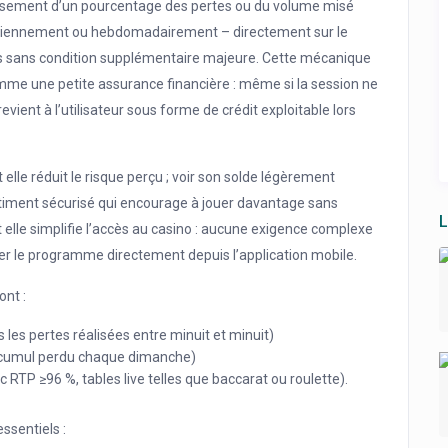
sement d’un pourcentage des pertes ou du volume misé
diennement ou hebdomadairement – directement sur le
us sans condition supplémentaire majeure. Cette mécanique
comme une petite assurance financière : même si la session ne
ient à l’utilisateur sous forme de crédit exploitable lors
elle réduit le risque perçu ; voir son solde légèrement
timent sécurisé qui encourage à jouer davantage sans
L
lle simplifie l’accès au casino : aucune exigence complexe
ctiver le programme directement depuis l’application mobile.
ont :
 les pertes réalisées entre minuit et minuit)
e cumul perdu chaque dimanche)
c RTP ≥96 %, tables live telles que baccarat ou roulette).
ssentiels :