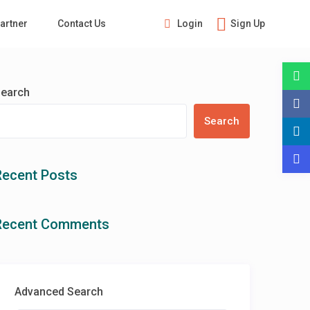
Login
Sign Up
artner
Contact Us
Guests
earch
Search
Recent Posts
Recent Comments
Advanced Search