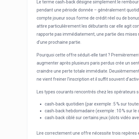
Le terme cash‑back désigne simplement le rembour
pendant une période donnée – généralement quoti
compte joueur sous forme de crédit réel ou de bon
attire particulièrement les débutants car elle agit 
rapporte pas immédiatement, une partie des mises rev
d’une prochaine partie.
Pourquoi cette offre séduit‑elle tant ? Premièrement 
augmenter après plusieurs paris perdus crée un sen
craindre une perte totale immédiate. Deuxièmement e
ne vient freiner l’inscription et il suffit souvent d’a
Les types courants rencontrés chez les opérateurs s
cash‑back quotidien (par exemple : 5 % sur toutes
cash‑back hebdomadaire (exemple : 10 % sur l
cash‑back ciblé sur certains jeux (slots vidéo ave
Lire correctement une offre nécessite trois repères e