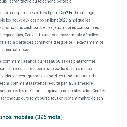
is l’écran tactile du téléphone portable.
ent de comparer ces offres figure
Ccn2.Fr
. Le site agit
le les nouveaux casinos en ligne2026 ainsi que les
res promotions cash‑back et les jeux mobiles compatibles
uelques clics, Ccn2.Fr fournit des classements détaillés
e et la clarté des conditions d’éligibilité – exactement ce
ier compte joueur.
vices comment l’alliance du réseau 5G et des plateformes
eurs chances de récupérer une partie de leurs mises
.fr/. Nous décortiquerons d’abord les fondamentaux du
erons comment la latence réduite par la 5G améliore
ésenterons les meilleures applications mobiles selon Ccn2.Fr
miser chaque euro remboursé tout en restant maître de son
inos mobiles (395 mots)