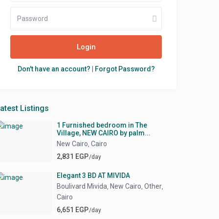
Login
Don't have an account?
|
Forgot Password?
atest Listings
1 Furnished bedroom in The
Village, NEW CAIRO by palm...
New Cairo
Cairo
,
2,831 EGP
/day
Elegant 3 BD AT MIVIDA
Boulivard Mivida
New Cairo
Other
,
,
,
Cairo
6,651 EGP
/day