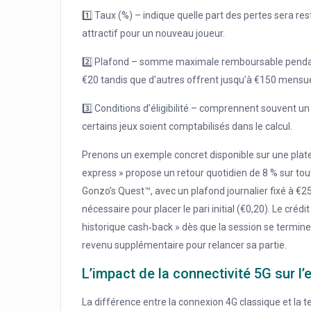
1️⃣ Taux (%) – indique quelle part des pertes sera re
attractif pour un nouveau joueur.
2️⃣ Plafond – somme maximale remboursable pendant l
€20 tandis que d’autres offrent jusqu’à €150 mensue
3️⃣ Conditions d’éligibilité – comprennent souvent u
certains jeux soient comptabilisés dans le calcul.
Prenons un exemple concret disponible sur une plat
express » propose un retour quotidien de 8 % sur to
Gonzo’s Quest™, avec un plafond journalier fixé à €2
nécessaire pour placer le pari initial (€0,20). Le cr
historique cash‑back » dès que la session se termin
revenu supplémentaire pour relancer sa partie.
L’impact de la connectivité 5G sur l
La différence entre la connexion 4G classique et la