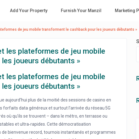
Add Your Property
Furnish Your Manzil
Marketing P
ateformes de jeu mobile transforment le cashback pour les joueurs débutants »
S
t les plateformes de jeu mobile
 les joueurs débutants »
t les plateformes de jeu mobile
 les joueurs débutants »
tue aujourd’hui plus de la moitié des sessions de casino en
es forfaits data généreux et surtout l’arrivée du réseau 5G
rés où qu’ils se trouvent – dans le métro, en terrasse ou
stables et ultra‑rapides. Cette démocratisation
us de bienvenue record, tournois instantanés et programmes