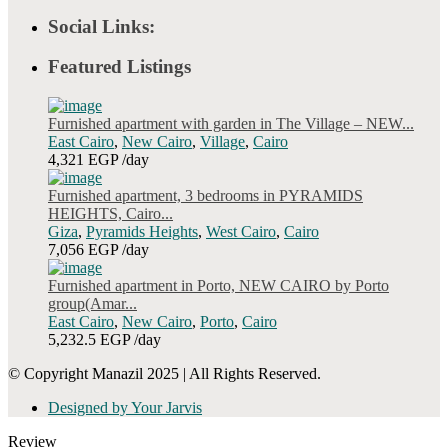
Social Links:
Featured Listings
Furnished apartment with garden in The Village – NEW...
East Cairo
,
New Cairo
,
Village
,
Cairo
4,321 EGP
/day
Furnished apartment, 3 bedrooms in PYRAMIDS
HEIGHTS, Cairo...
Giza
,
Pyramids Heights
,
West Cairo
,
Cairo
7,056 EGP
/day
Furnished apartment in Porto, NEW CAIRO by Porto
group(Amar...
East Cairo
,
New Cairo
,
Porto
,
Cairo
5,232.5 EGP
/day
© Copyright Manazil 2025 | All Rights Reserved.
Designed by Your Jarvis
Review