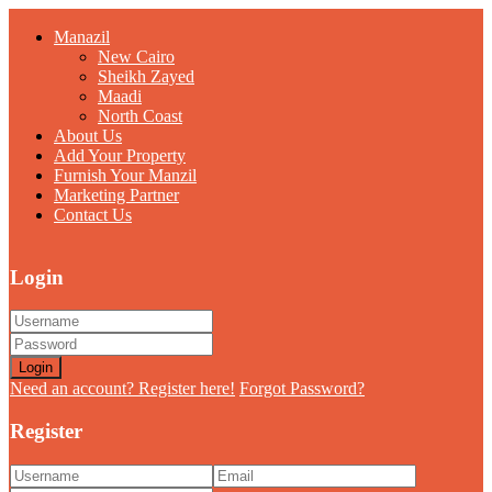
Manazil
New Cairo
Sheikh Zayed
Maadi
North Coast
About Us
Add Your Property
Furnish Your Manzil
Marketing Partner
Contact Us
Login
Login
Need an account? Register here!
Forgot Password?
Register