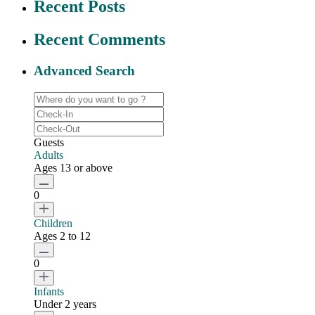
Recent Posts
Recent Comments
Advanced Search
Guests
Adults
Ages 13 or above
0
Children
Ages 2 to 12
0
Infants
Under 2 years