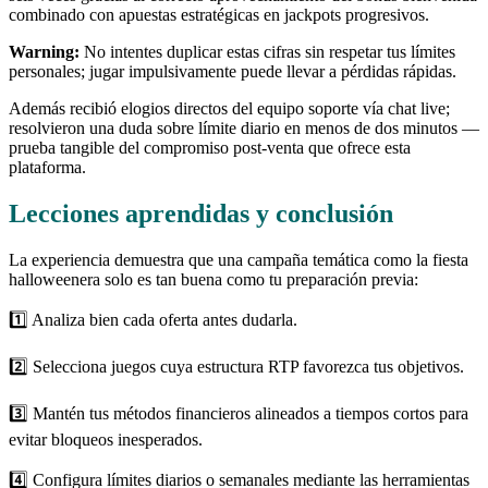
combinado con apuestas estratégicas en jackpots progresivos.
Warning:
No intentes duplicar estas cifras sin respetar tus límites
personales; jugar impulsivamente puede llevar a pérdidas rápidas.
Además recibió elogios directos del equipo soporte vía chat live;
resolvieron una duda sobre límite diario en menos de dos minutos —
prueba tangible del compromiso post‑venta que ofrece esta
plataforma.
Lecciones aprendidas y conclusión
La experiencia demuestra que una campaña temática como la fiesta
halloweenera solo es tan buena como tu preparación previa:
1️⃣ Analiza bien cada oferta antes dudarla.
2️⃣ Selecciona juegos cuya estructura RTP favorezca tus objetivos.
3️⃣ Mantén tus métodos financieros alineados a tiempos cortos para
evitar bloqueos inesperados.
4️⃣ Configura límites diarios o semanales mediante las herramientas