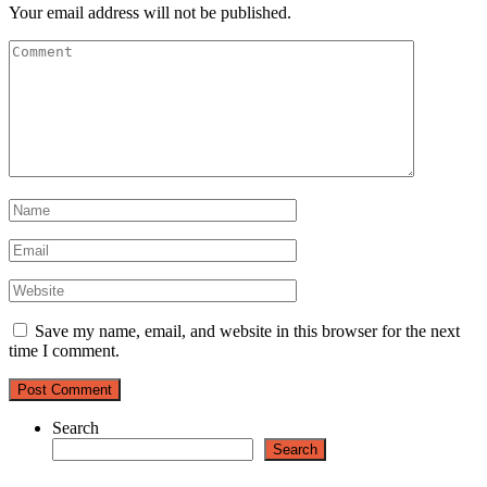
Your email address will not be published.
Save my name, email, and website in this browser for the next
time I comment.
Search
Search