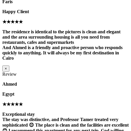
Faris
Happy Client
★★★★★
The residence is identical to the pictures is clean and elegant
and the area surrounding housing is all you need from
restaurants, cafes and supermarkets
And Ahmed is a friendly and proactive person who responds
quickly to anything. It will always be my first destination in
Cairo
×
Review
Ahmed
Egypt
★★★★★
Exceptional stay
The stay was distinctive, and Professor Tamer treated very
sophisticated 😊 The place is clean and the facilities are excellent
😊 I recommend this apartment for any next trip, God willing