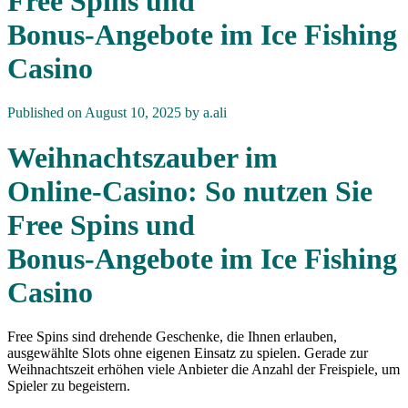
Free Spins und
Bonus‑Angebote im Ice Fishing
Casino
Published on August 10, 2025 by
a.ali
Weihnachtszauber im
Online‑Casino: So nutzen Sie
Free Spins und
Bonus‑Angebote im Ice Fishing
Casino
Free Spins sind drehende Geschenke, die Ihnen erlauben,
ausgewählte Slots ohne eigenen Einsatz zu spielen. Gerade zur
Weihnachtszeit erhöhen viele Anbieter die Anzahl der Freispiele, um
Spieler zu begeistern.