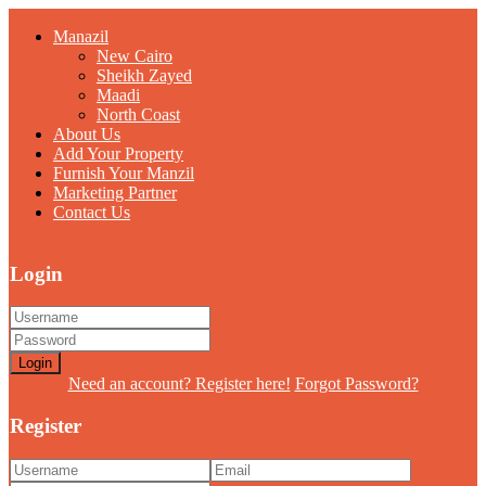
Manazil
New Cairo
Sheikh Zayed
Maadi
North Coast
About Us
Add Your Property
Furnish Your Manzil
Marketing Partner
Contact Us
Login
Login
Need an account? Register here!
Forgot Password?
Register