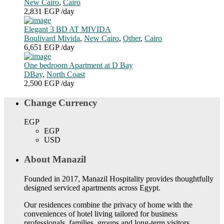
New Cairo
,
Cairo
2,831 EGP
/day
Elegant 3 BD AT MIVIDA
Boulivard Mivida
,
New Cairo
,
Other
,
Cairo
6,651 EGP
/day
One bedroom Apartment at D Bay
DBay
,
North Coast
2,500 EGP
/day
Change Currency
EGP
EGP
USD
About Manazil
Founded in 2017, Manazil Hospitality provides thoughtfully
designed serviced apartments across Egypt.
Our residences combine the privacy of home with the
conveniences of hotel living tailored for business
professionals, families, groups and long-term visitors.