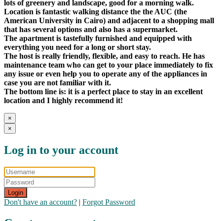
lots of greenery and landscape, good for a morning walk.
Location is fantastic walking distance the the AUC (the
American University in Cairo) and adjacent to a shopping mall
that has several options and also has a supermarket.
The apartment is tastefully furnished and equipped with
everything you need for a long or short stay.
The host is really friendly, flexible, and easy to reach. He has
maintenance team who can get to your place immediately to fix
any issue or even help you to operate any of the appliances in
case you are not familiar with it.
The bottom line is: it is a perfect place to stay in an excellent
location and I highly recommend it!
×
×
Log in to your account
Login
Don't have an account?
|
Forgot Password