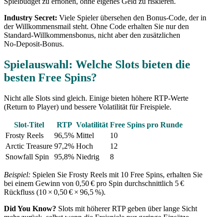
Spielbudget zu erhöhen, ohne eigenes Geld zu riskieren.
Industry Secret:
Viele Spieler übersehen den Bonus‑Code, der in
der Willkommensmail steht. Ohne Code erhalten Sie nur den
Standard‑Willkommensbonus, nicht aber den zusätzlichen
No‑Deposit‑Bonus.
Spielauswahl: Welche Slots bieten die
besten Free Spins?
Nicht alle Slots sind gleich. Einige bieten höhere RTP‑Werte
(Return to Player) und bessere Volatilität für Freispiele.
Slot‑Titel
RTP
Volatilität
Free Spins pro Runde
Frosty Reels
96,5%
Mittel
10
Arctic Treasure
97,2%
Hoch
12
Snowfall Spin
95,8%
Niedrig
8
Beispiel:
Spielen Sie Frosty Reels mit 10 Free Spins, erhalten Sie
bei einem Gewinn von 0,50 € pro Spin durchschnittlich 5 €
Rückfluss (10 × 0,50 € × 96,5 %).
Did You Know?
Slots mit höherer RTP geben über lange Sicht