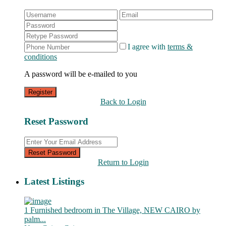
I agree with
terms &
conditions
A password will be e-mailed to you
Register
Back to Login
Reset Password
Reset Password
Return to Login
Latest Listings
1 Furnished bedroom in The Village, NEW CAIRO by
palm...