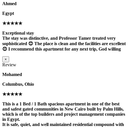
Ahmed
Egypt
★★★★★
Exceptional stay
The stay was distinctive, and Professor Tamer treated very
sophisticated 😊 The place is clean and the facilities are excellent
😊 I recommend this apartment for any next trip, God willing
×
Review
Mohamed
Columbus, Ohio
★★★★★
This is a 1 Bed / 1 Bath spacious apartment in one of the best
and safest gated communities in New Cairo built by Palm Hills,
which is of the top builders and project management companies
in Egypt.
It is safe, quiet, and well maintained residential compound with