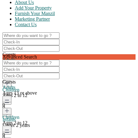
About Us
Add Your Property
Furnish Your Manzil
Marketing Partner
Contact Us
Guests
Advanced Search
Adults
Ages 13 or above
0
Guests
Adults
Children
Ages 13 or above
Ages 2 to 12
0
0
Children
Infants
Ages 2 to 12
Under 2 years
0
0