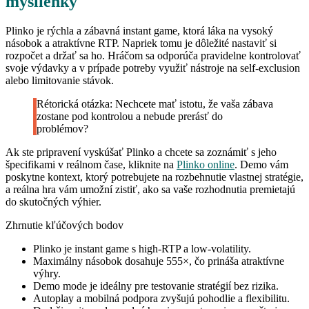
myšlienky
Plinko je rýchla a zábavná instant game, ktorá láka na vysoký
násobok a atraktívne RTP. Napriek tomu je dôležité nastaviť si
rozpočet a držať sa ho. Hráčom sa odporúča pravidelne kontrolovať
svoje výdavky a v prípade potreby využiť nástroje na self‑exclusion
alebo limitovanie stávok.
Rétorická otázka: Nechcete mať istotu, že vaša zábava
zostane pod kontrolou a nebude prerásť do
problémov?
Ak ste pripravení vyskúšať Plinko a chcete sa zoznámiť s jeho
špecifikami v reálnom čase, kliknite na
Plinko online
. Demo vám
poskytne kontext, ktorý potrebujete na rozbehnutie vlastnej stratégie,
a reálna hra vám umožní zistiť, ako sa vaše rozhodnutia premietajú
do skutočných výhier.
Zhrnutie kľúčových bodov
Plinko je instant game s high‑RTP a low‑volatility.
Maximálny násobok dosahuje 555×, čo prináša atraktívne
výhry.
Demo mode je ideálny pre testovanie stratégií bez rizika.
Autoplay a mobilná podpora zvyšujú pohodlie a flexibilitu.