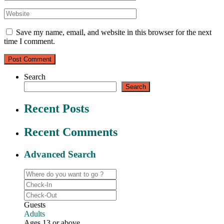
Save my name, email, and website in this browser for the next
time I comment.
Search
Search
Recent Posts
Recent Comments
Advanced Search
Guests
Adults
Ages 13 or above