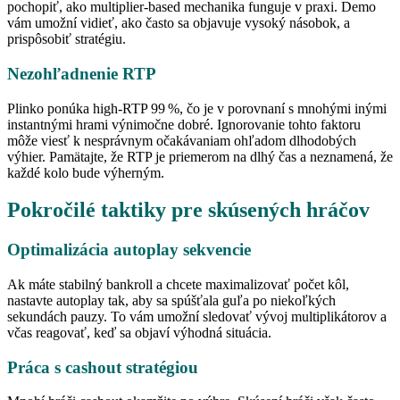
pochopiť, ako multiplier‑based mechanika funguje v praxi. Demo
vám umožní vidieť, ako často sa objavuje vysoký násobok, a
prispôsobiť stratégiu.
Nezohľadnenie RTP
Plinko ponúka high‑RTP 99 %, čo je v porovnaní s mnohými inými
instantnými hrami výnimočne dobré. Ignorovanie tohto faktoru
môže viesť k nesprávnym očakávaniam ohľadom dlhodobých
výhier. Pamätajte, že RTP je priemerom na dlhý čas a neznamená, že
každé kolo bude výherným.
Pokročilé taktiky pre skúsených hráčov
Optimalizácia autoplay sekvencie
Ak máte stabilný bankroll a chcete maximalizovať počet kôl,
nastavte autoplay tak, aby sa spúšťala guľa po niekoľkých
sekundách pauzy. To vám umožní sledovať vývoj multiplikátorov a
včas reagovať, keď sa objaví výhodná situácia.
Práca s cashout stratégiou