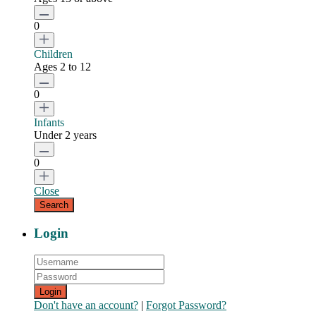
0
Children
Ages 2 to 12
0
Infants
Under 2 years
0
Close
Login
Login
Don't have an account?
|
Forgot Password?