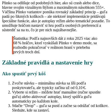
Plinko sa odlišuje od podobných hier, ako sú crash alebo dice,
hlavne svojím vizuálnym štýlom a maximálnym násobkom 555×.
Väčšina Plinko variantov ponúka rovnaký základný princip – guľa
padá po šikmých kolíkoch – ale niektoré implementácie pridávajú
špeciálne funkcie, ako je autoplay režim alebo tematické pozadie. To
umožňuje hráčom nastaviť si hru podľa osobných preferencií a
sústrediť sa na to, čo je pre nich najzábavnejšie.
Štatistika: Podľa najnovších dát z roku 2025 viac ako
68 % hráčov, ktorí vyskúšali Plinko v demo mode, sa
rozhodlo pokračovať v reálnom hraní v priebehu
prvých troch dní.
Základné pravidlá a nastavenie hry
Ako spustiť prvý kôš
Zvoľte stávku – minimálna stávka sa líši podľa
poskytovateľa, ale typicky začína už od 0,10 €.
Vyberte si režim – môžete hrať manuálne (ručne spustíte
guľu) alebo aktivovať autoplay, ktorý spúšťa guľu
automaticky po každom kole.
Stlačte “Drop” – guľa sa pustí a začne sa odrážať od kolíkov.
Sledujte, kde sa zastaví.