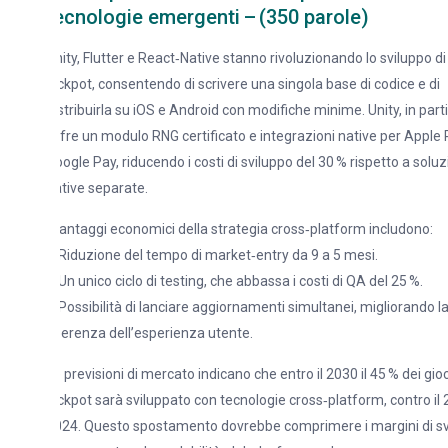
ecnologie emergenti – (350 parole)
ity, Flutter e React‑Native stanno rivoluzionando lo sviluppo di giochi
ckpot, consentendo di scrivere una singola base di codice e di
stribuirla su iOS e Android con modifiche minime. Unity, in particolare,
fre un modulo RNG certificato e integrazioni native per Apple Pay e
ogle Pay, riducendo i costi di sviluppo del 30 % rispetto a soluzioni
tive separate.
vantaggi economici della strategia cross‑platform includono:
Riduzione del tempo di market‑entry da 9 a 5 mesi.
Un unico ciclo di testing, che abbassa i costi di QA del 25 %.
Possibilità di lanciare aggiornamenti simultanei, migliorando la
erenza dell’esperienza utente.
 previsioni di mercato indicano che entro il 2030 il 45 % dei giochi
ckpot sarà sviluppato con tecnologie cross‑platform, contro il 20 % del
24. Questo spostamento dovrebbe comprimere i margini di sviluppo,