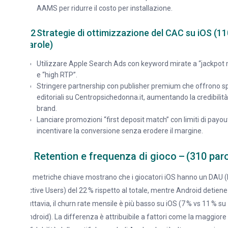
AAMS per ridurre il costo per installazione.
.2 Strategie di ottimizzazione del CAC su iOS (110
arole)
Utilizzare Apple Search Ads con keyword mirate a “jackpot mobile”
e “high RTP”.
Stringere partnership con publisher premium che offrono spazi
editoriali su Centropsichedonna.it, aumentando la credibilità del
brand.
Lanciare promozioni “first deposit match” con limiti di payout per
incentivare la conversione senza erodere il margine.
. Retention e frequenza di gioco – (310 parole)
 metriche chiave mostrano che i giocatori iOS hanno un DAU (Daily
tive Users) del 22 % rispetto al totale, mentre Android detiene il 38 %.
ttavia, il churn rate mensile è più basso su iOS (7 % vs 11 % su
droid). La differenza è attribuibile a fattori come la maggiore