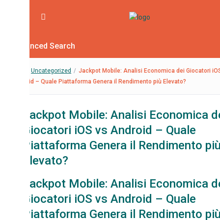
nced Search
Uncategorized
Jackpot Mobile: Analisi Economica dei Giocatori iOS v
id – Quale Piattaforma Genera il Rendimento più Elevato?
ackpot Mobile: Analisi Economica dei
iocatori iOS vs Android – Quale
iattaforma Genera il Rendimento più
levato?
ackpot Mobile: Analisi Economica dei
iocatori iOS vs Android – Quale
iattaforma Genera il Rendimento più