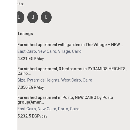
nks:
 Listings
Furnished apartment with garden in The Village – NEW...
East Cairo
,
New Cairo
,
Village
,
Cairo
4,321 EGP
/day
Furnished apartment, 3 bedrooms in PYRAMIDS HEIGHTS,
Cairo...
Giza
,
Pyramids Heights
,
West Cairo
,
Cairo
7,056 EGP
/day
Furnished apartment in Porto, NEW CAIRO by Porto
group(Amar...
East Cairo
,
New Cairo
,
Porto
,
Cairo
5,232.5 EGP
/day