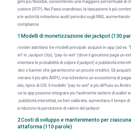
gimi più flessibili, consentendo una maggiore percentuale di ritorno al
ocatore (RTP). Nei Paesi scandinavi, la tassazione è più contenuta,
 le autorità richiedono audit periodici sugli RNG, aumentando i costi
 compliance.
.1 Modelli di monetizzazione dei jackpot (130 parole)
provider adottano tre modelli principali: acquisti in‑app (ad es. “Buy a
in” in
Jackpot City
), “pay‑to‑win” (dove il giocatore paga un extra per
mentare le probabilità di colpire il jackpot) e pubblicità interstitial
ideo o banner che garantiscono un piccolo credito). Gli acquisti in‑app
nerano il più alto ARPU, ma richiedono un ecosistema di pagamento
uido, tipico di iOS. Il modello “pay‑to‑win” è più diffuso su Android,
ve le app possono integrare più facilmente sistemi di wallet esterni.
 pubblicità interstitial, se ben calibrate, aumentano il tempo di gioco
 riducono la percezione di valore del jackpot.
.2 Costi di sviluppo e mantenimento per ciascuna
iattaforma (110 parole)