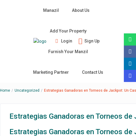
Manazil
About Us
Add Your Property
Login
Sign Up
Furnish Your Manzil
Marketing Partner
Contact Us
Home
Uncategorized
Estrategias Ganadoras en Torneos de Jackpot: Un Cas
Estrategias Ganadoras en Torneos de J
Estrategias Ganadoras en Torneos de J