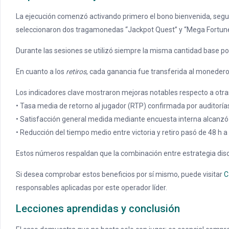
La ejecución comenzó activando primero el bono bienvenida, seguid
seleccionaron dos tragamonedas “Jackpot Quest” y “Mega Fortune” p
Durante las sesiones se utilizó siempre la misma cantidad base por
En cuanto a los
retiros
, cada ganancia fue transferida al moneder
Los indicadores clave mostraron mejoras notables respecto a otr
• Tasa media de retorno al jugador (RTP) confirmada por auditoría
• Satisfacción general medida mediante encuesta interna alcanzó
• Reducción del tiempo medio entre victoria y retiro pasó de 48 h a 
Estos números respaldan que la combinación entre estrategia disci
Si desea comprobar estos beneficios por sí mismo, puede visitar
C
responsables aplicadas por este operador líder.
Lecciones aprendidas y conclusión