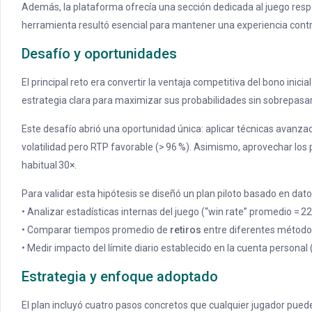
Además, la plataforma ofrecía una sección dedicada al juego respon
herramienta resultó esencial para mantener una experiencia contr
Desafío y oportunidades
El principal reto era convertir la ventaja competitiva del bono inic
estrategia clara para maximizar sus probabilidades sin sobrepasar
Este desafío abrió una oportunidad única: aplicar técnicas avan
volatilidad pero RTP favorable (> 96 %). Asimismo, aprovechar los
habitual 30×​​.
Para validar esta hipótesis se diseñó un plan piloto basado en dato
• Analizar estadísticas internas del juego (“win rate” promedio = 22
• Comparar tiempos promedio de
retiros
entre diferentes métodos 
• Medir impacto del límite diario establecido en la cuenta personal
Estrategia y enfoque adoptado
El plan incluyó cuatro pasos concretos que cualquier jugador puede