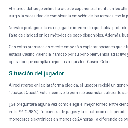
El mundo del juego online ha crecido exponencialmente en los últ
surgió la necesidad de combinar la emoción de los torneos con la p
Nuestro protagonista es un jugador intermedio que había probado va
falta de claridad en los métodos de pago disponibles. Además, bus
Con estas premisas en mente empezó a explorar opciones que ofrec
estaba Casino Valencia, famoso por su bono bienvenida atractivo y
operador que cumplía mejor sus requisitos: Casino Online.
Situación del jugador
Al registrarse en la plataforma elegida, el jugador recibió un ge
“Jackpot Quest”. Este incentivo le permitió acumular suficiente sald
¿Se preguntará alguna vez cómo elegir el mejor torneo entre cient
entre 96 %‑98 %), frecuencia de pagos y la reputación del operador
monederos electrónicos en menos de 24 horas—a diferencia de otro