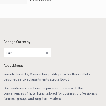
Change Currency
EGP
About Manazil
Founded in 2017, Manazil Hospitality provides thoughtfully
designed serviced apartments across Egypt.
Our residences combine the privacy of home with the
conveniences of hotel living tailored for business professionals,
families, groups and long-term visitors.