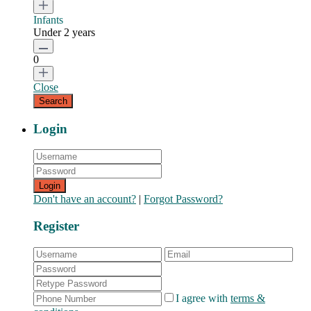
Infants
Under 2 years
0
Close
Login
Login
Don't have an account?
|
Forgot Password?
Register
I agree with
terms &