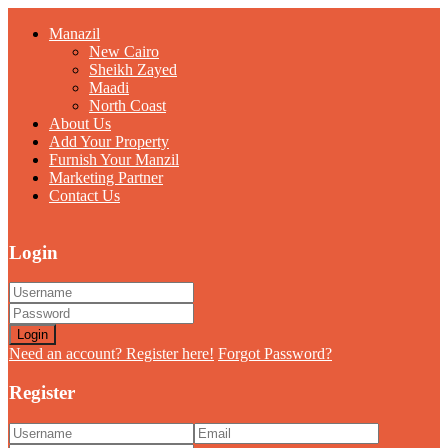
Manazil
New Cairo
Sheikh Zayed
Maadi
North Coast
About Us
Add Your Property
Furnish Your Manzil
Marketing Partner
Contact Us
Login
Login
Need an account? Register here!
Forgot Password?
Register