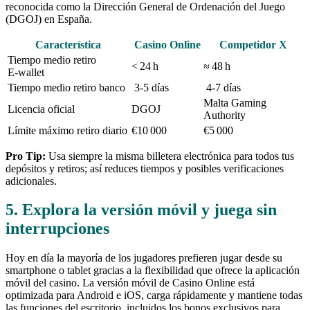
reconocida como la Dirección General de Ordenación del Juego
(DGOJ) en España.
Característica
Casino Online
Competidor X
Tiempo medio retiro
< 24 h
≈ 48 h
E‑wallet
Tiempo medio retiro banco
3‑5 días
4‑7 días
Malta Gaming
Licencia oficial
DGOJ
Authority
Límite máximo retiro diario
€10 000
€5 000
Pro Tip:
Usa siempre la misma billetera electrónica para todos tus
depósitos y retiros; así reduces tiempos y posibles verificaciones
adicionales.
5. Explora la versión móvil y juega sin
interrupciones
Hoy en día la mayoría de los jugadores prefieren jugar desde su
smartphone o tablet gracias a la flexibilidad que ofrece la aplicación
móvil del casino. La versión móvil de Casino Online está
optimizada para Android e iOS, carga rápidamente y mantiene todas
las funciones del escritorio, incluidos los bonos exclusivos para