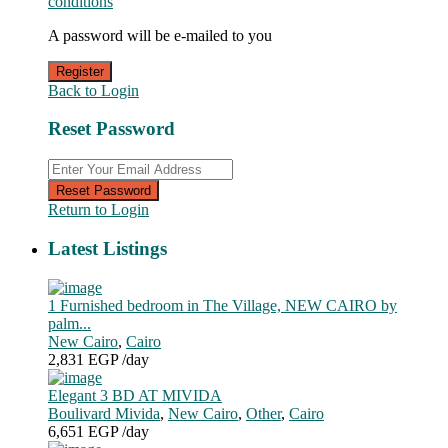
conditions
A password will be e-mailed to you
Register
Back to Login
Reset Password
Reset Password
Return to Login
Latest Listings
1 Furnished bedroom in The Village, NEW CAIRO by
palm...
New Cairo
,
Cairo
2,831 EGP
/day
Elegant 3 BD AT MIVIDA
Boulivard Mivida
,
New Cairo
,
Other
,
Cairo
6,651 EGP
/day