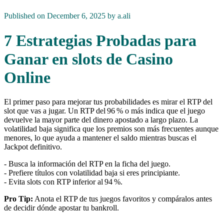
Published on December 6, 2025 by
a.ali
7 Estrategias Probadas para
Ganar en slots de Casino
Online
El primer paso para mejorar tus probabilidades es mirar el RTP del
slot que vas a jugar. Un RTP del 96 % o más indica que el juego
devuelve la mayor parte del dinero apostado a largo plazo. La
volatilidad baja significa que los premios son más frecuentes aunque
menores, lo que ayuda a mantener el saldo mientras buscas el
Jackpot definitivo.
‑ Busca la información del RTP en la ficha del juego.
‑ Prefiere títulos con volatilidad baja si eres principiante.
‑ Evita slots con RTP inferior al 94 %.
Pro Tip:
Anota el RTP de tus juegos favoritos y compáralos antes
de decidir dónde apostar tu bankroll.