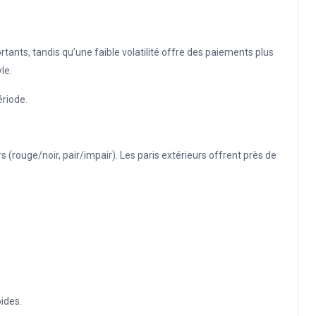
ortants, tandis qu’une faible volatilité offre des paiements plus
le.
riode.
 (rouge/noir, pair/impair). Les paris extérieurs offrent près de
ides.