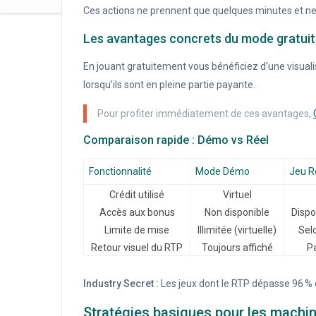
Ces actions ne prennent que quelques minutes et n
Les avantages concrets du mode gratuit
En jouant gratuitement vous bénéficiez d’une visualis
lorsqu’ils sont en pleine partie payante.
Pour profiter immédiatement de ces avantages,
Comparaison rapide : Démo vs Réel
Fonctionnalité
Mode Démo
Jeu R
Crédit utilisé
Virtuel
Accès aux bonus
Non disponible
Dispo
Limite de mise
Illimitée (virtuelle)
Selo
Retour visuel du RTP
Toujours affiché
P
Industry Secret :
Les jeux dont le RTP dépasse 96 % of
Stratégies basiques pour les machine