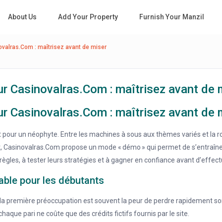
About Us
Add Your Property
Furnish Your Manzil
Gu
ovalras.Com : maîtrisez avant de miser
ur Casinovalras.Com : maîtrisez avant de 
ur Casinovalras.Com : maîtrisez avant de 
pour un néophyte. Entre les machines à sous aux thèmes variés et la roul
 Casinovalras.Com propose un mode « démo » qui permet de s’entraîner
ègles, à tester leurs stratégies et à gagner en confiance avant d’effect
sable pour les débutants
 la première préoccupation est souvent la peur de perdre rapidement son
que pari ne coûte que des crédits fictifs fournis par le site.