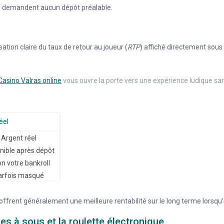
e demandent aucun dépôt préalable.
ation claire du taux de retour au joueur (
RTP
) affiché directement sou
Casino Valras online
vous ouvre la porte vers une expérience ludique san
éel
Argent réel
nible après dépôt
n votre bankroll
arfois masqué
frent généralement une meilleure rentabilité sur le long terme lorsqu’il
s à sous et la roulette électronique