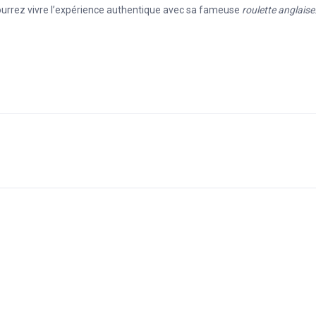
ourrez vivre l’expérience authentique avec sa fameuse
roulette anglaise