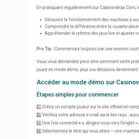
En pratiquant régulièrement sur Casinovalras.Com, 
Découvrir le fonctionnement des
machines à so
Comprendre la différence entre la
roulette élect
Appréhender le rythme des jeux live et ajuster 
Pro Tip :
Commencez toujours par une session courte
Vous vous demandez peut‑être comment cette pratique
jouez en mode démo, plus vos décisions deviennent i
Accéder au mode démo sur Casinov
Étapes simples pour commencer
1️⃣ Créez un compte joueur sur le site officiel en rem
2️⃣ Vérifiez votre adresse e‑mail via le lien reçu ; a
3️⃣ Une fois connecté·e·s, dirigez‑vous vers l’onglet «
4️⃣ Sélectionnez le titre qui vous attire — une machi