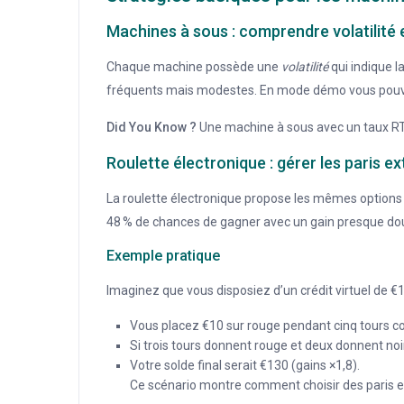
Machines à sous : comprendre volatilité e
Chaque machine possède une
volatilité
qui indique l
fréquents mais modestes. En mode démo vous pouvez te
Did You Know ?
Une machine à sous avec un taux RT
Roulette électronique : gérer les paris ex
La roulette électronique propose les mêmes options qu
48 % de chances de gagner avec un gain presque do
Exemple pratique
Imaginez que vous disposiez d’un crédit virtuel de 
Vous placez €10 sur rouge pendant cinq tours co
Si trois tours donnent rouge et deux donnent noir
Votre solde final serait €130 (gains ×1,8).
Ce scénario montre comment choisir des paris ex