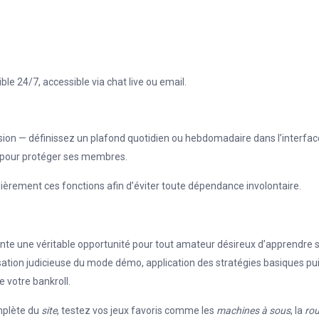
ble 24/7, accessible via chat live ou email.
session — définissez un plafond quotidien ou hebdomadaire dans l’interfa
 pour protéger ses membres.
ulièrement ces fonctions afin d’éviter toute dépendance involontaire.
nte une véritable opportunité pour tout amateur désireux d’apprendre s
isation judicieuse du mode démo, application des stratégies basiques p
 votre bankroll.
omplète du
site
, testez vos jeux favoris comme les
machines à sous
, la
rou