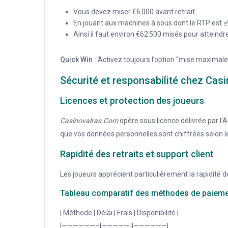
Vous devez miser €6 000 avant retrait.
En jouant aux machines à sous dont le RTP est 
Ainsi il faut environ €62 500 misés pour atteind
Quick Win :
Activez toujours l’option “mise maximale”
Sécurité et responsabilité chez Casi
Licences et protection des joueurs
Casinovalras.Com
opère sous licence délivrée par l’
que vos données personnelles sont chiffrées selon l
Rapidité des retraits et support client
Les joueurs apprécient particulièrement la rapidité 
Tableau comparatif des méthodes de paiem
| Méthode | Délai | Frais | Disponibilité |
|——————–|—————-|——————|