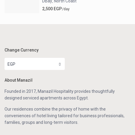
DBay
North Coast
,
2,500 EGP
/day
Change Currency
EGP
About Manazil
Founded in 2017, Manazil Hospitality provides thoughtfully
designed serviced apartments across Egypt.
Our residences combine the privacy of home with the
conveniences of hotel living tailored for business professionals,
families, groups and long-term visitors.