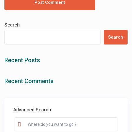
Search
Search
Recent Posts
Recent Comments
Advanced Search