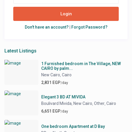
Login
Don't have an account?
|
Forgot Password?
Latest Listings
1 Furnished bedroom in The Village, NEW
CAIRO by palm...
New Cairo
Cairo
,
2,831 EGP
/day
Elegant 3 BD AT MIVIDA
Boulivard Mivida
New Cairo
Other
Cairo
,
,
,
6,651 EGP
/day
One bedroom Apartment at D Bay