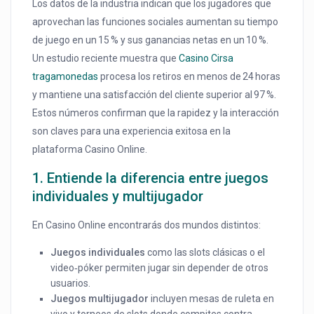
Los datos de la industria indican que los jugadores que
aprovechan las funciones sociales aumentan su tiempo
de juego en un 15 % y sus ganancias netas en un 10 %.
Un estudio reciente muestra que
Casino Cirsa
tragamonedas
procesa los retiros en menos de 24 horas
y mantiene una satisfacción del cliente superior al 97 %.
Estos números confirman que la rapidez y la interacción
son claves para una experiencia exitosa en la
plataforma Casino Online.
1. Entiende la diferencia entre juegos
individuales y multijugador
En Casino Online encontrarás dos mundos distintos:
Juegos individuales
como las slots clásicas o el
video‑póker permiten jugar sin depender de otros
usuarios.
Juegos multijugador
incluyen mesas de ruleta en