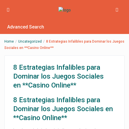
Advanced Search
Home
Uncategorized
8 Estrategias Infalibles para Dominar los Juegos
Sociales en **Casino Online**
8 Estrategias Infalibles para
Dominar los Juegos Sociales
en **Casino Online**
8 Estrategias Infalibles para
Dominar los Juegos Sociales en
**Casino Online**