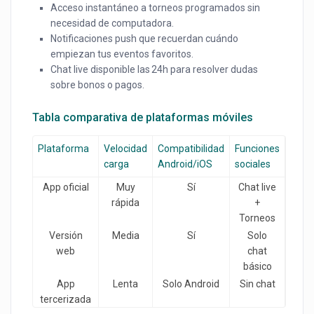
Acceso instantáneo a torneos programados sin
necesidad de computadora.
Notificaciones push que recuerdan cuándo
empiezan tus eventos favoritos.
Chat live disponible las 24h para resolver dudas
sobre bonos o pagos.
Tabla comparativa de plataformas móviles
Plataforma
Velocidad
Compatibilidad
Funciones
carga
Android/iOS
sociales
App oficial
Muy
Sí
Chat live
rápida
+
Torneos
Versión
Media
Sí
Solo
web
chat
básico
App
Lenta
Solo Android
Sin chat
tercerizada