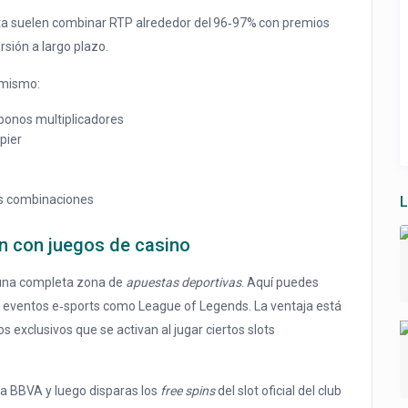
lta suelen combinar RTP alrededor del 96‑97% con premios
sión a largo plazo.
a mismo:
 bonos multiplicadores
pier
ás combinaciones
L
ón con juegos de casino
 una completa zona de
apuestas deportivas
. Aquí puedes
a eventos e‑sports como League of Legends. La ventaja está
exclusivos que se activan al jugar ciertos slots
ga BBVA y luego disparas los
free spins
del slot oficial del club