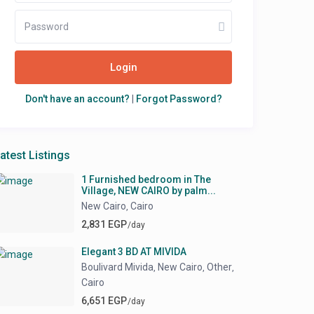
Login
Don't have an account?
|
Forgot Password?
atest Listings
1 Furnished bedroom in The
Village, NEW CAIRO by palm...
New Cairo
Cairo
,
2,831 EGP
/day
Elegant 3 BD AT MIVIDA
Boulivard Mivida
New Cairo
Other
,
,
,
Cairo
6,651 EGP
/day