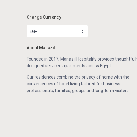
Change Currency
EGP
About Manazil
Founded in 2017, Manazil Hospitality provides thoughtfull
designed serviced apartments across Egypt.
Our residences combine the privacy of home with the
conveniences of hotel living tailored for business
professionals, families, groups and long-term visitors.