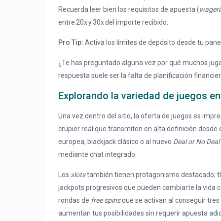
Recuerda leer bien los requisitos de apuesta (
wageri
entre 20x y 30x del importe recibido.
Pro Tip:
Activa los límites de depósito desde tu panel
¿Te has preguntado alguna vez por qué muchos jug
respuesta suele ser la falta de planificación financiera
Explorando la variedad de juegos en 
Una vez dentro del sitio, la oferta de juegos es imp
crupier real que transmiten en alta definición desde 
europea, blackjack clásico o al nuevo
Deal or No Deal
mediante chat integrado.
Los
slots
también tienen protagonismo destacado; t
jackpots progresivos que pueden cambiarte la vida 
rondas de
free spins
que se activan al conseguir tres
aumentan tus posibilidades sin requerir apuesta adici