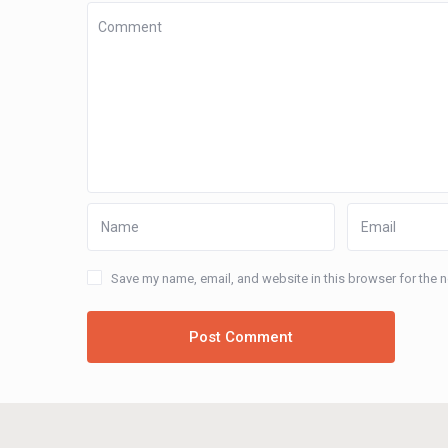
Save my name, email, and website in this browser for the 