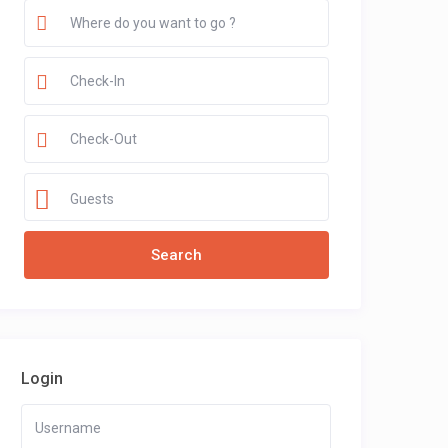
Guests
Login