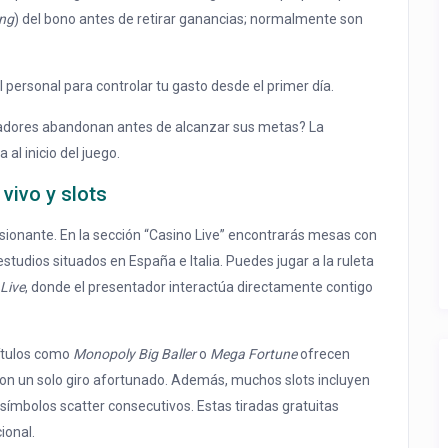
ng
) del bono antes de retirar ganancias; normalmente son
 personal para controlar tu gasto desde el primer día.
adores abandonan antes de alcanzar sus metas? La
 al inicio del juego.
vivo y slots
resionante. En la sección “Casino Live” encontrarás mesas con
estudios situados en España e Italia. Puedes jugar a la ruleta
 Live
, donde el presentador interactúa directamente contigo
ítulos como
Monopoly Big Baller
o
Mega Fortune
ofrecen
con un solo giro afortunado. Además, muchos slots incluyen
 símbolos scatter consecutivos. Estas tiradas gratuitas
onal.​