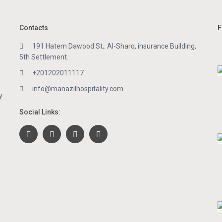
Contacts
F
191 Hatem Dawood St,. Al-Sharq, insurance Building,
5th Settlement.
+201202011117
info@manazilhospitality.com
y
Social Links: