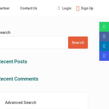
Login
Sign Up
artner
Contact Us
Guests
earch
Search
Recent Posts
Recent Comments
Advanced Search