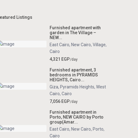
eatured Listings
Furnished apartment with
garden in The Village –
NEW...
East Cairo
,
New Cairo
,
Village
,
Cairo
4,321 EGP
/day
Furnished apartment, 3
bedrooms in PYRAMIDS
HEIGHTS, Cairo...
Giza
,
Pyramids Heights
,
West
Cairo
,
Cairo
7,056 EGP
/day
Furnished apartment in
Porto, NEW CAIRO by Porto
group(Amar...
East Cairo
,
New Cairo
,
Porto
,
Cairo