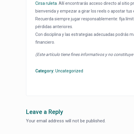
Cirsa ruleta
. Allí encontrarás acceso directo al sitio
bienvenida y empezar a girar los reels o apostar tus
Recuerda siempre jugar responsablemente: fija límite
pérdidas anteriores.
Con disciplina y las estrategias adecuadas podrás m
financiero.
(Este artículo tiene fines informativos y no constituye
Category:
Uncategorized
Leave a Reply
Your email address will not be published.