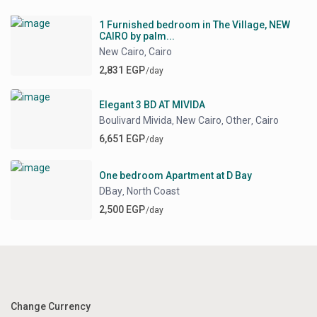
1 Furnished bedroom in The Village, NEW
CAIRO by palm...
New Cairo
Cairo
,
2,831 EGP
/day
Elegant 3 BD AT MIVIDA
Boulivard Mivida
New Cairo
Other
Cairo
,
,
,
6,651 EGP
/day
One bedroom Apartment at D Bay
DBay
North Coast
,
2,500 EGP
/day
Change Currency