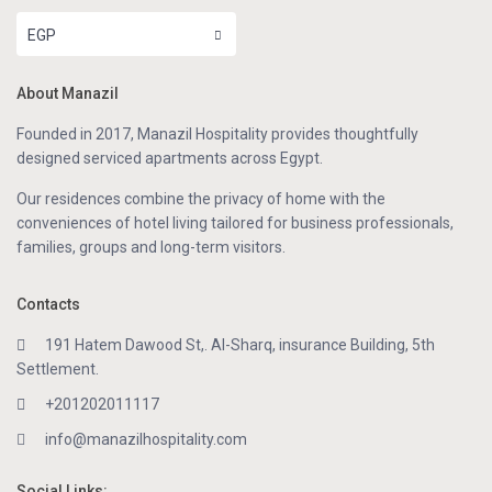
EGP
About Manazil
Founded in 2017, Manazil Hospitality provides thoughtfully
designed serviced apartments across Egypt.
Our residences combine the privacy of home with the
conveniences of hotel living tailored for business professionals,
families, groups and long-term visitors.
Contacts
191 Hatem Dawood St,. Al-Sharq, insurance Building, 5th
Settlement.
+201202011117
info@manazilhospitality.com
Social Links: