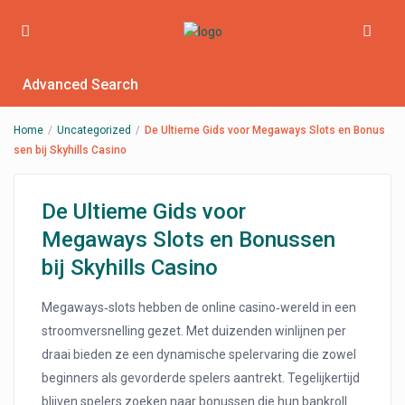
Advanced Search
Home
Uncategorized
De Ultieme Gids voor Megaways Slots en Bonus
sen bij Skyhills Casino
De Ultieme Gids voor
Megaways Slots en Bonussen
bij Skyhills Casino
Megaways‑slots hebben de online casino‑wereld in een
stroomversnelling gezet. Met duizenden winlijnen per
draai bieden ze een dynamische spelervaring die zowel
beginners als gevorderde spelers aantrekt. Tegelijkertijd
blijven spelers zoeken naar bonussen die hun bankroll