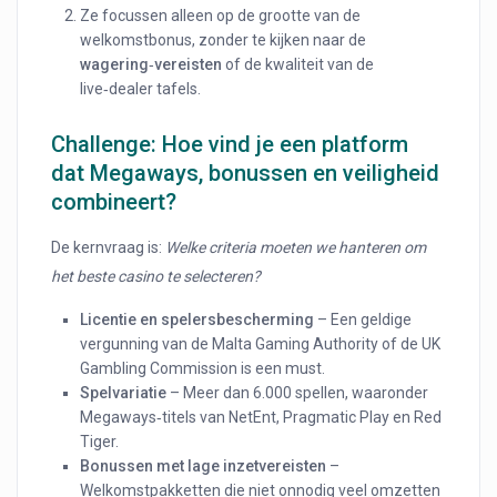
Ze focussen alleen op de grootte van de
welkomstbonus, zonder te kijken naar de
wagering‑vereisten
of de kwaliteit van de
live‑dealer tafels.
Challenge: Hoe vind je een platform
dat Megaways, bonussen en veiligheid
combineert?
De kernvraag is:
Welke criteria moeten we hanteren om
het beste casino te selecteren?
Licentie en spelersbescherming
– Een geldige
vergunning van de Malta Gaming Authority of de UK
Gambling Commission is een must.
Spelvariatie
– Meer dan 6.000 spellen, waaronder
Megaways‑titels van NetEnt, Pragmatic Play en Red
Tiger.
Bonussen met lage inzetvereisten
–
Welkomstpakketten die niet onnodig veel omzetten