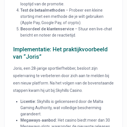
looptijd van de promotie.
Test de betaalmethoden
– Probeer een kleine
storting met een methode die je wilt gebruiken
(Apple Pay, Google Pay, of crypto).
Beoordeel de klantenservice
– Stuur een live‑chat
bericht en noteer de reactietijd.
Implementatie: Het praktijkvoorbeeld
van “Joris”
Joris, een 28‑jarige sportliefhebber, besloot zijn
spelervaring te verbeteren door zich aan te melden bij
een nieuw platform. Na het volgen van de bovenstaande
stappen kwam hij uit bij Skyhills Casino.
Licentie:
Skyhills is gelicenseerd door de Malta
Gaming Authority, wat volledige bescherming
garandeert.
Megaways‑aanbod:
Het casino biedt meer dan 30
Megaways‑slots, waaronder de nieuwste releases.