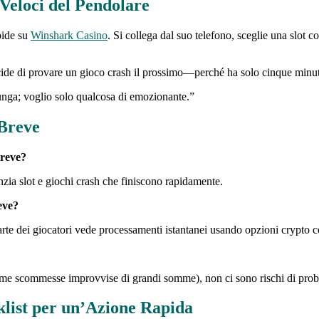
 Veloci del Pendolare
pide su
Winshark Casino
. Si collega dal suo telefono, sceglie una slot 
decide di provare un gioco crash il prossimo—perché ha solo cinque min
unga; voglio solo qualcosa di emozionante.”
 Breve
breve?
zia slot e giochi crash che finiscono rapidamente.
eve?
arte dei giocatori vede processamenti istantanei usando opzioni crypto
(come scommesse improvvise di grandi somme), non ci sono rischi di prob
klist per un’Azione Rapida