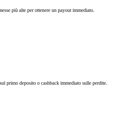
mmesse più alte per ottenere un payout immediato.
 sul primo deposito o cashback immediato sulle perdite.