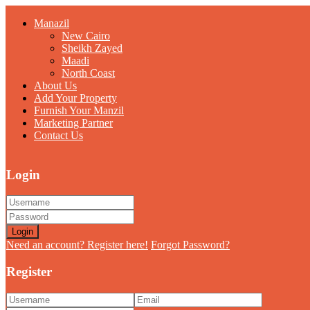
Manazil
New Cairo
Sheikh Zayed
Maadi
North Coast
About Us
Add Your Property
Furnish Your Manzil
Marketing Partner
Contact Us
Login
Login
Need an account? Register here!
Forgot Password?
Register