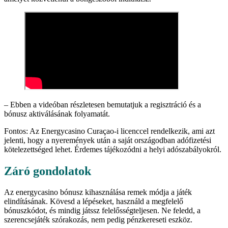
– Ebben a videóban részletesen bemutatjuk a regisztráció és a
bónusz aktiválásának folyamatát.
Fontos: Az Energycasino Curaçao-i licenccel rendelkezik, ami azt
jelenti, hogy a nyeremények után a saját országodban adófizetési
kötelezettséged lehet. Érdemes tájékozódni a helyi adószabályokról.
Záró gondolatok
Az energycasino bónusz kihasználása remek módja a játék
elindításának. Kövesd a lépéseket, használd a megfelelő
bónuszkódot, és mindig játssz felelősségteljesen. Ne feledd, a
szerencsejáték szórakozás, nem pedig pénzkereseti eszköz.