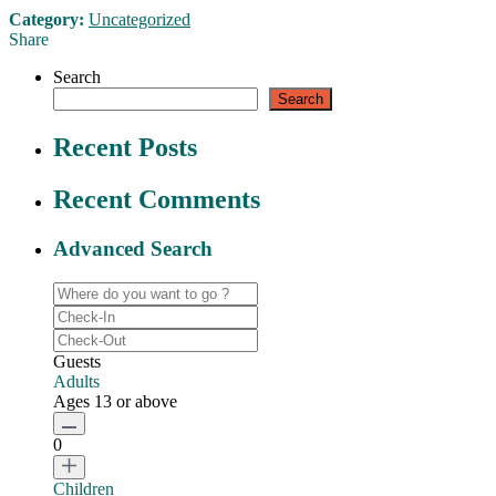
Category:
Uncategorized
Share
Search
Search
Recent Posts
Recent Comments
Advanced Search
Guests
Adults
Ages 13 or above
0
Children