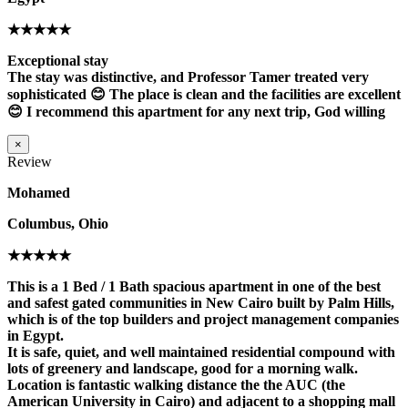
★★★★★
Exceptional stay
The stay was distinctive, and Professor Tamer treated very
sophisticated 😊 The place is clean and the facilities are excellent
😊 I recommend this apartment for any next trip, God willing
×
Review
Mohamed
Columbus, Ohio
★★★★★
This is a 1 Bed / 1 Bath spacious apartment in one of the best
and safest gated communities in New Cairo built by Palm Hills,
which is of the top builders and project management companies
in Egypt.
It is safe, quiet, and well maintained residential compound with
lots of greenery and landscape, good for a morning walk.
Location is fantastic walking distance the the AUC (the
American University in Cairo) and adjacent to a shopping mall