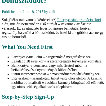
bónuszkódot?
Published on June 18, 2015 by
a.ali
Sok játékosnak vannak kérdései a(z)
Energycasino promóciós kód
előtt, mielőtt befizetné az első euróját – itt vannak az őszinte
válaszok. Ez az útmutató lépésről lépésre bemutatja, hogyan
regisztrálj, használd a bónuszkódot, és hozd ki a legtöbbet az energy
casino bonusból.
What You Need First
Érvényes e-mail cím – a regisztráció megerősítéséhez.
Legalább 18 éves kor – a szerencsejáték törvényes korhatára.
Bankkártya, e-pénztárca vagy más fizetési mód – a
befizetéshez és a nyeremények kifizetéséhez.
Stabil internetkapcsolat – a zökkenőmentes játékélményhez.
Egy eszköz – számítógép, tablet vagy okostelefon. A kaszinó
mobilra optimalizált weboldala bármely böngészőből elérhető,
így nincs szükség alkalmazás telepítésére.
Step-by-Step Sign-Up