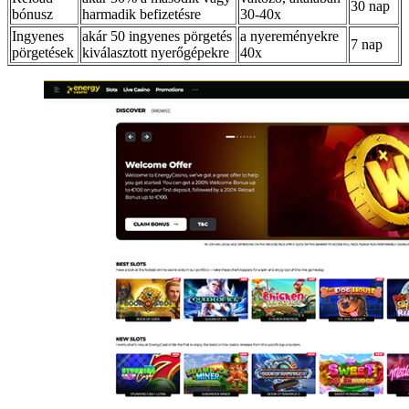
30 nap
bónusz
harmadik befizetésre
30-40x
Ingyenes
akár 50 ingyenes pörgetés
a nyereményekre
7 nap
pörgetések
kiválasztott nyerőgépekre
40x