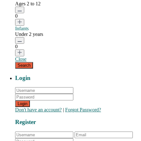
Ages 2 to 12
0
Infants
Under 2 years
0
Close
Login
Login
Don't have an account?
|
Forgot Password?
Register