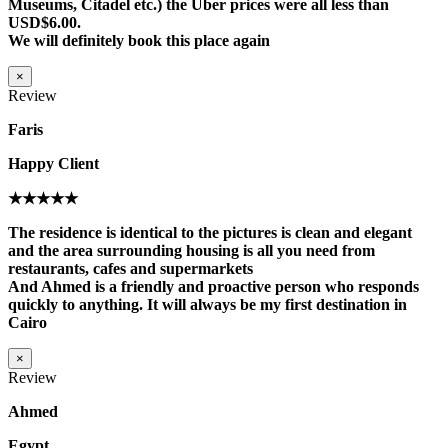
Museums, Citadel etc.) the Uber prices were all less than
USD$6.00.
We will definitely book this place again
×
Review
Faris
Happy Client
★★★★★
The residence is identical to the pictures is clean and elegant
and the area surrounding housing is all you need from
restaurants, cafes and supermarkets
And Ahmed is a friendly and proactive person who responds
quickly to anything. It will always be my first destination in
Cairo
×
Review
Ahmed
Egypt