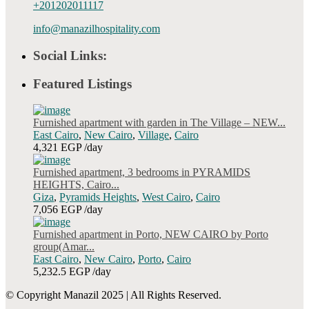
+201202011117
info@manazilhospitality.com
Social Links:
Featured Listings
Furnished apartment with garden in The Village – NEW...
East Cairo
,
New Cairo
,
Village
,
Cairo
4,321 EGP
/day
Furnished apartment, 3 bedrooms in PYRAMIDS
HEIGHTS, Cairo...
Giza
,
Pyramids Heights
,
West Cairo
,
Cairo
7,056 EGP
/day
Furnished apartment in Porto, NEW CAIRO by Porto
group(Amar...
East Cairo
,
New Cairo
,
Porto
,
Cairo
5,232.5 EGP
/day
© Copyright Manazil 2025 | All Rights Reserved.