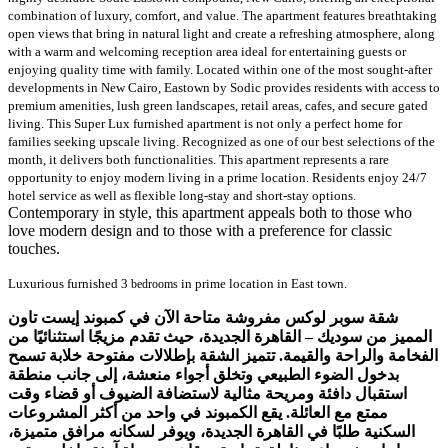
combination of luxury, comfort, and value. The apartment features breathtaking
open views that bring in natural light and create a refreshing atmosphere, along
with a warm and welcoming reception area ideal for entertaining guests or
enjoying quality time with family. Located within one of the most sought-after
developments in New Cairo, Eastown by Sodic provides residents with access to
premium amenities, lush green landscapes, retail areas, cafes, and secure gated
living. This Super Lux furnished apartment is not only a perfect home for
families seeking upscale living. Recognized as one of our best selections of the
month, it delivers both functionalities. This apartment represents a rare
opportunity to enjoy modern living in a prime location. Residents enjoy 24/7
hotel service as well as flexible long-stay and short-stay options.
Contemporary in style, this apartment appeals both to those who
love modern design and to those with a preference for classic
touches.
Luxurious furnished 3
in prime location in East town.
bedrooms
شقة سوبر لوكس مفروشة متاحة الآن في كمبوند إيست تاون
المميز من سوديك – القاهرة الجديدة، حيث تقدم مزيجًا استثنائيًا من
الفخامة والراحة والقيمة. تتميز الشقة بإطلالات مفتوحة خلابة تسمح
بدخول الضوء الطبيعي وتخلق أجواء منعشة، إلى جانب منطقة
استقبال دافئة ومريحة مثالية لاستضافة الضيوف أو قضاء وقت
يقع الكمبوند في واحد من أكثر المشروعات
.
ممتع مع العائلة
السكنية طلبًا في القاهرة الجديدة، ويوفر لسكانه مرافق متميزة،