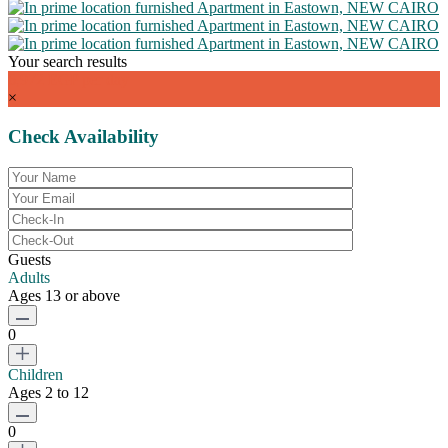
Your search results
6,972 EGP
per day
×
Check Availability
Guests
Adults
Ages 13 or above
0
Children
Ages 2 to 12
0