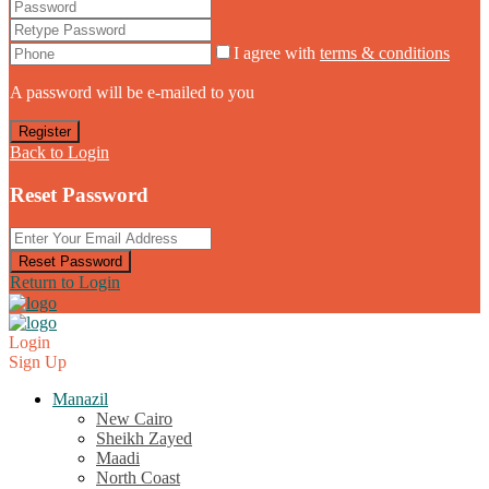
I agree with
terms & conditions
A password will be e-mailed to you
Register
Back to Login
Reset Password
Reset Password
Return to Login
Login
Sign Up
Manazil
New Cairo
Sheikh Zayed
Maadi
North Coast