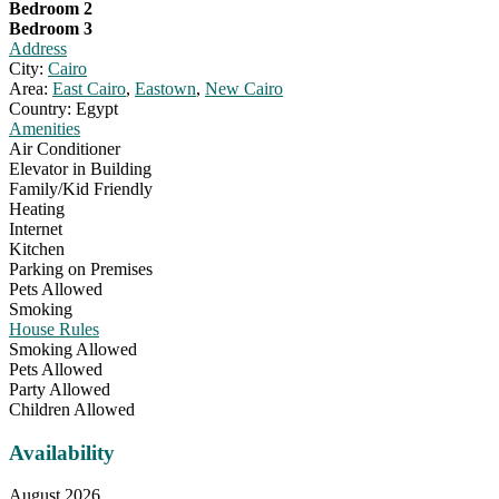
Bedroom 2
Bedroom 3
Address
City:
Cairo
Area:
East Cairo
,
Eastown
,
New Cairo
Country:
Egypt
Amenities
Air Conditioner
Elevator in Building
Family/Kid Friendly
Heating
Internet
Kitchen
Parking on Premises
Pets Allowed
Smoking
House Rules
Smoking Allowed
Pets Allowed
Party Allowed
Children Allowed
Availability
August 2026