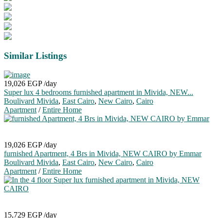
Similar Listings
19,026 EGP
/day
Super lux 4 bedrooms furnished apartment in Mivida, NEW...
Boulivard Mivida
,
East Cairo
,
New Cairo
,
Cairo
Apartment
/
Entire Home
19,026 EGP
/day
furnished Apartment, 4 Brs in Mivida, NEW CAIRO by Emmar
Boulivard Mivida
,
East Cairo
,
New Cairo
,
Cairo
Apartment
/
Entire Home
15,729 EGP
/day