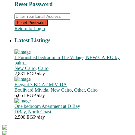
Reset Password
Reset Password
Return to Login
Latest Listings
1 Furnished bedroom in The Village, NEW CAIRO by
palm...
New Cairo
,
Cairo
2,831 EGP
/day
Elegant 3 BD AT MIVIDA
Boulivard Mivida
,
New Cairo
,
Other
,
Cairo
6,651 EGP
/day
One bedroom Apartment at D Bay
DBay
,
North Coast
2,500 EGP
/day