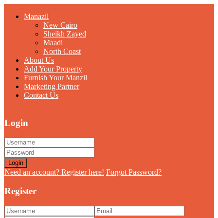
Manazil
New Cairo
Sheikh Zayed
Maadi
North Coast
About Us
Add Your Property
Furnish Your Manzil
Marketing Partner
Contact Us
Login
Login
Need an account? Register here!
Forgot Password?
Register