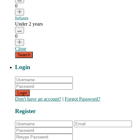
0
Infants
Under 2 years
0
Close
Login
Login
Don't have an account?
|
Forgot Password?
Register