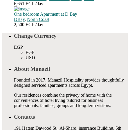
6,651 EGP
/day
One bedroom Apartment at D Bay
DBay
,
North Coast
2,500 EGP
/day
Change Currency
EGP
EGP
USD
About Manazil
Founded in 2017, Manazil Hospitality provides thoughtfully
designed serviced apartments across Egypt.
Our residences combine the privacy of home with the
conveniences of hotel living tailored for business
professionals, families, groups and long-term visitors.
Contacts
191 Hatem Dawood St,. Al-Sharq, insurance Building, 5th