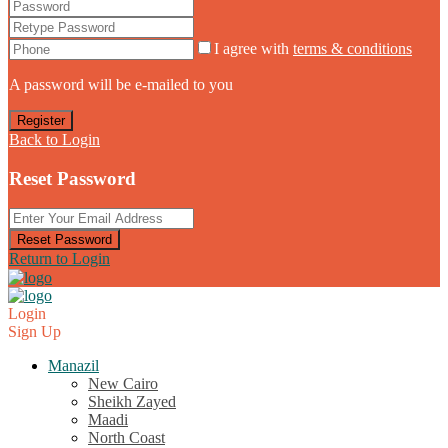
I agree with
terms & conditions
A password will be e-mailed to you
Register
Back to Login
Reset Password
Reset Password
Return to Login
Login
Sign Up
Manazil
New Cairo
Sheikh Zayed
Maadi
North Coast