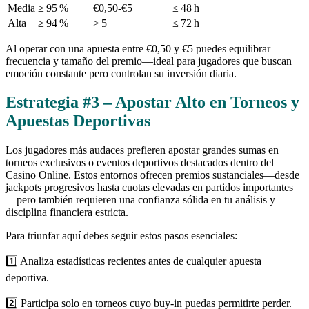
Media
≥ 95 %
€0,50‑€5
≤ 48 h
Alta
≥ 94 %
> 5
≤ 72 h
Al operar con una apuesta entre €0,50 y €5 puedes equilibrar
frecuencia y tamaño del premio—ideal para jugadores que buscan
emoción constante pero controlan su inversión diaria.
Estrategia #3 – Apostar Alto en Torneos y
Apuestas Deportivas
Los jugadores más audaces prefieren apostar grandes sumas en
torneos exclusivos o eventos deportivos destacados dentro del
Casino Online. Estos entornos ofrecen premios sustanciales—desde
jackpots progresivos hasta cuotas elevadas en partidos importantes
—pero también requieren una confianza sólida en tu análisis y
disciplina financiera estricta.
Para triunfar aquí debes seguir estos pasos esenciales:
1️⃣ Analiza estadísticas recientes antes de cualquier apuesta
deportiva.
2️⃣ Participa solo en torneos cuyo buy‑in puedas permitirte perder.