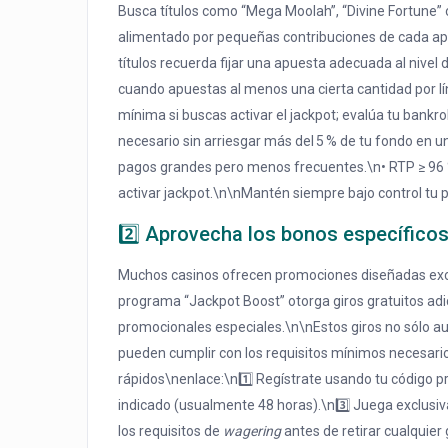
Busca títulos como “Mega Moolah”, “Divine Fortune” 
alimentado por pequeñas contribuciones de cada apue
títulos recuerda fijar una apuesta adecuada al nivel 
cuando apuestas al menos una cierta cantidad por lí
mínima si buscas activar el jackpot; evalúa tu bank
necesario sin arriesgar más del 5 % de tu fondo en 
pagos grandes pero menos frecuentes.\n• RTP ≥ 96
activar jackpot.\n\nMantén siempre bajo control tu 
2️⃣ Aprovecha los bonos específico
Muchos casinos ofrecen promociones diseñadas exclu
programa “Jackpot Boost” otorga giros gratuitos ad
promocionales especiales.\n\nEstos giros no sólo a
pueden cumplir con los requisitos mínimos necesari
rápidos\nenlace:\n1️⃣ Regístrate usando tu código p
indicado (usualmente 48 horas).\n3️⃣ Juega exclusiv
los requisitos de
wagering
antes de retirar cualquie