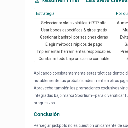
🏆 Resumen Final – Las siete clave
Estrategia
Por qu
Seleccionar slots volátiles + RTP alto
Aumen
Usar bonos específicos & giros gratis
Mul
Gestionar bankroll por sesiones claras
Evit
Elegir métodos rápidos d​e pago
G
Implementar herramientas responsables
Pres
Combinar todo bajo un casino confiable
Aplicando consistentemente estas tácticas dentro d
notablemente tus probabilidades frente a otros juga
Aprovecha también las promociones exclusivas vinc
integradas bajo marca Sportium—para diversificar f
progresivos.
Conclusión
Perseguir jackpots no es cuestión únicamente de sue