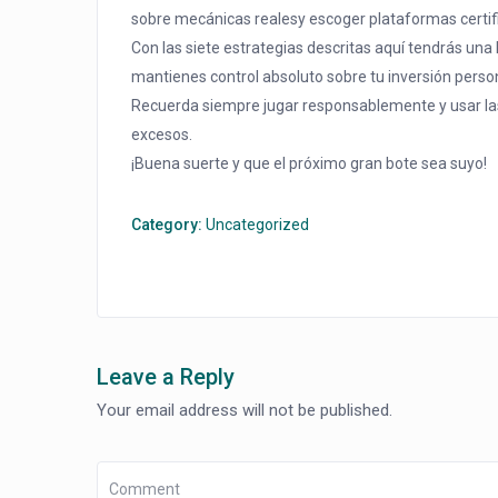
sobre mecánicas realesy escoger plataformas certif
Con las siete estrategias descritas aquí tendrás una
mantienes control absoluto sobre tu inversión person
Recuerda siempre jugar responsablemente y usar las
excesos.
¡Buena suerte y que el próximo gran bote sea suyo!
Category:
Uncategorized
Leave a Reply
Your email address will not be published.