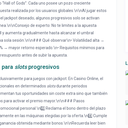
o “Hall of Gods”. Cada uno posee un pozo creciente
sta realizada por los usuarios globales.\n\nAl jugar estos
del jackpot deseado; algunos progresivos solo se activan
nea.\n\nConsejo de experto: No te limites a la apuesta
roll y aumenta gradualmente hasta alcanzar el umbral
una sola sesión.\n\n### Qué observar\n• Volatilidad alta →
 % → mayor retorno esperado.\n• Requisitos mínimos para
presupuesto antes de subir la apuesta.
L
s para
slots
progresivos
sivamente para juegos con jackpot. En Casino Online, el
icionales en determinados
slots
durante periodos
umentan tus oportunidades sin coste extra sino que también
os para activar el premio mayor.\n\n### Pasos
romocional personal.\n2️⃣ Reclama el bono dentro del plazo
amente en las máquinas elegidas por la oferta.\n4️⃣ Cumple
r ganancia obtenida mediante bonos.\n\nRecuerda leer bien