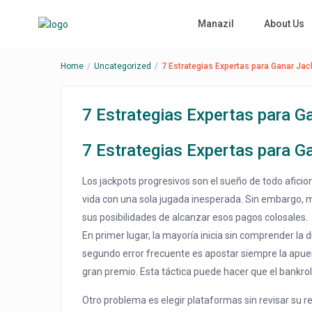
Manazil
About Us
Home
Uncategorized
7 Estrategias Expertas para Ganar Jac
7 Estrategias Expertas para G
7 Estrategias Expertas para G
Los jackpots progresivos son el sueño de todo aficio
vida con una sola jugada inesperada. Sin embargo,
sus posibilidades de alcanzar esos pagos colosales.
En primer lugar, la mayoría inicia sin comprender la di
segundo error frecuente es apostar siempre la apues
gran premio. Esta táctica puede hacer que el bankrol
Otro problema es elegir plataformas sin revisar su r