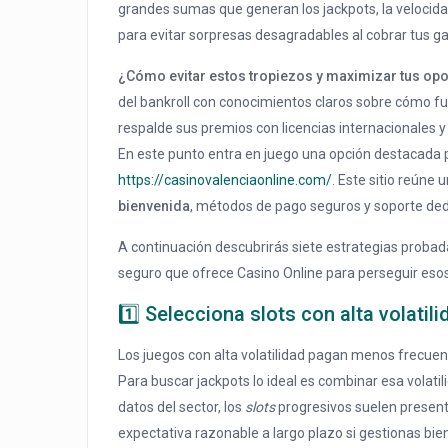
grandes sumas que generan los jackpots, la velocid
para evitar sorpresas desagradables al cobrar tus g
¿Cómo evitar estos tropiezos y maximizar tus op
del bankroll con conocimientos claros sobre cómo fun
respalde sus premios con licencias internacionales 
En este punto entra en juego una opción destacada 
https://casinovalenciaonline.com/
. Este sitio reúne
bienvenida
, métodos de pago seguros y soporte dedic
A continuación descubrirás siete estrategias probad
seguro que ofrece Casino Online para perseguir esos
1️⃣ Selecciona slots con alta volati
Los juegos con alta volatilidad pagan menos frecu
Para buscar jackpots lo ideal es combinar esa volatil
datos del sector, los
slots
progresivos suelen presenta
expectativa razonable a largo plazo si gestionas bien 