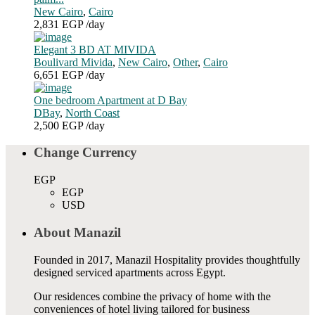
New Cairo
,
Cairo
2,831 EGP
/day
Elegant 3 BD AT MIVIDA
Boulivard Mivida
,
New Cairo
,
Other
,
Cairo
6,651 EGP
/day
One bedroom Apartment at D Bay
DBay
,
North Coast
2,500 EGP
/day
Change Currency
EGP
EGP
USD
About Manazil
Founded in 2017, Manazil Hospitality provides thoughtfully
designed serviced apartments across Egypt.
Our residences combine the privacy of home with the
conveniences of hotel living tailored for business