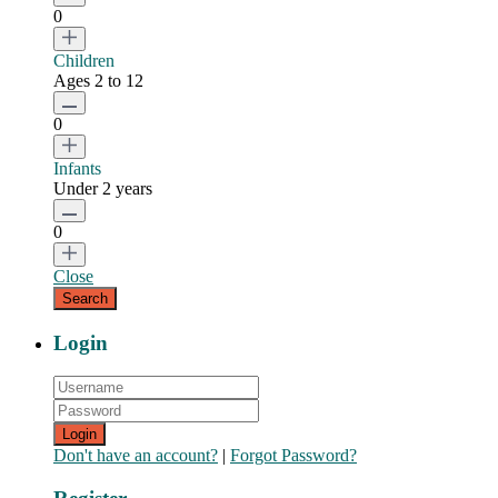
0
Children
Ages 2 to 12
0
Infants
Under 2 years
0
Close
Login
Login
Don't have an account?
|
Forgot Password?