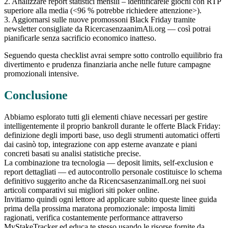
2. Analizzare report statistici mensili – identificarele giochi con RTP
superiore alla media (<96 % potrebbe richiedere attenzione>).
3. Aggiornarsi sulle nuove promosso­ni Black Friday tramite
newsletter consigliate da RicercasenzaanimAli.org — così potrai
pianificarle senza sacrificio economico inatteso.
Seguendo questa checklist avrai sempre sotto controllo equilibrio fra
divertimento e prudenza finanziaria anche nelle future campagne
promozionali intensive.
Conclusione
Abbiamo esplorato tutti gli elementi chiave necessari per gestire
intelligentemente il proprio bankroll durante le offerte Black Friday:
definizione degli importi base, uso degli strumenti automatici offerti
dai casinò top, integrazione con app esterne avanzate e piani
concreti basati su analisi statistiche precise.
La combinazione tra tecnologia — deposit limits, self‑exclusion e
report dettagliati — ed autocontrollo personale costituisce lo schema
definitivo suggerito anche da RicencsasenzanimalI.org nei suoi
articoli comparativi sui migliori siti poker online.
Invitiamo quindi ogni lettore ad applicare subito queste linee guida
prima della prossima maratona promozionale: imposta limiti
ragionati, verifica costantemente performance attraverso
MyStakeTracker ed educa te stesso usando le risorse fornite da