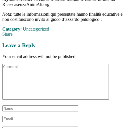
RicescasenzaAnimAli.org.
Nota
: tutte le informazioni qui presentate hanno finalità educative e
non costituiscono invito al gioco d’azzardo patologico.;
Category:
Uncategorized
Share
Leave a Reply
Your email address will not be published.