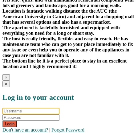
lots of greenery and landscape, good for a morning walk.
Location is fantastic walking distance the the AUC (the
American University in Cairo) and adjacent to a shopping mall
that has several options and also has a supermarket.
The apartment is tastefully furnished and equipped with
everything you need for a long or short stay.
The host is really friendly, flexible, and easy to reach. He has
maintenance team who can get to your place immediately to fix
any issue or even help you to operate any of the appliances in
case you are not familiar with it.
The bottom line is: it is a perfect place to stay in an excellent
location and I highly recommend it!
×
×
Log in to your account
Login
Don't have an account?
|
Forgot Password