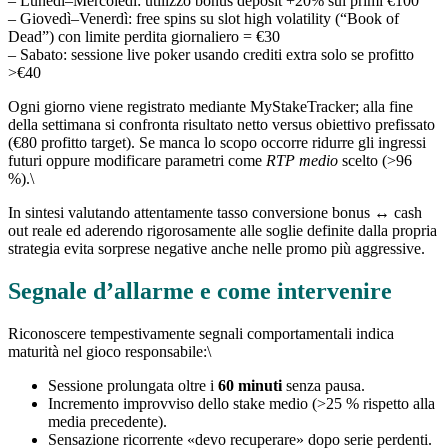
– Lunedì–Mercoledì: utilizzo bonus deposit +20% sui primi €100
– Giovedì–Venerdì: free spins su slot high volatility (“Book of
Dead”) con limite perdita giornaliero = €30
– Sabato: sessione live poker usando crediti extra solo se profitto
>€40
Ogni giorno viene registrato mediante MyStakeTracker; alla fine
della settimana si confronta risultato netto versus obiettivo prefissato
(€80 profitto target). Se manca lo scopo occorre ridurre gli ingressi
futuri oppure modificare parametri come
RTP medio
scelto (>96
%).\
In sintesi valutando attentamente tasso conversione bonus ↔︎ cash
out reale ed aderendo rigorosamente alle soglie definite dalla propria
strategia evita sorprese negative anche nelle promo più aggressive.
Segnale d’allarme e come intervenire
Riconoscere tempestivamente segnali comportamentali indica
maturità nel gioco responsabile:\
Sessione prolungata oltre i
60 minuti
senza pausa.
Incremento improvviso dello stake medio (>25 % rispetto alla
media precedente).
Sensazione ricorrente «devo recuperare» dopo serie perdenti.