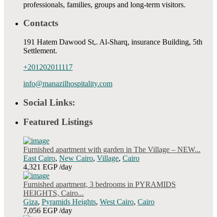
professionals, families, groups and long-term visitors.
Contacts
191 Hatem Dawood St,. Al-Sharq, insurance Building, 5th
Settlement.
+201202011117
info@manazilhospitality.com
Social Links:
Featured Listings
Furnished apartment with garden in The Village – NEW...
East Cairo
,
New Cairo
,
Village
,
Cairo
4,321 EGP
/day
Furnished apartment, 3 bedrooms in PYRAMIDS
HEIGHTS, Cairo...
Giza
,
Pyramids Heights
,
West Cairo
,
Cairo
7,056 EGP
/day