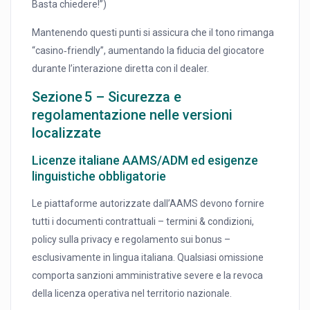
Basta chiedere!”)
Mantenendo questi punti si assicura che il tono rimanga
“casino‑friendly”, aumentando la fiducia del giocatore
durante l’interazione diretta con il dealer.
Sezione 5 – Sicurezza e
regolamentazione nelle versioni
localizzate
Licenze italiane AAMS/ADM ed esigenze
linguistiche obbligatorie
Le piattaforme autorizzate dall’AAMS devono fornire
tutti i documenti contrattuali – termini & condizioni,
policy sulla privacy e regolamento sui bonus –
esclusivamente in lingua italiana. Qualsiasi omissione
comporta sanzioni amministrative severe e la revoca
della licenza operativa nel territorio nazionale.