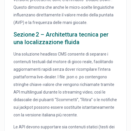
Questo dimostra che anche le micro‑scelte linguistiche
influenzano direttamente il valore medio della puntata
(AVP) e la frequenza delle mani giocate.
Sezione 2 – Architettura tecnica per
una localizzazione fluida
Una soluzione headless CMS consente di separare i
contenuti testuali dal motore di gioco reale, facilitando
aggiornamenti rapidi senza dover ricompilare l’intera
piattaforma live‑dealer. I file .json o .po contengono
stringhe chiave‑valore che vengono richiamate tramite
API multilingual durante lo streaming video; così le
didascalie dei pulsanti “Scommetti”, “Ritira” o le notifiche
sui jackpot possono essere sostituite istantaneamente
con la versione italiana più recente.
Le API devono supportare sia contenuti statici (testi dei