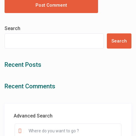
Search
Search
Recent Posts
Recent Comments
Advanced Search