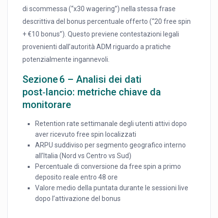
di scommessa (“x30 wagering”) nella stessa frase
descrittiva del bonus percentuale offerto (“20 free spin
+ €10 bonus”). Questo previene contestazioni legali
provenienti dall’autorità ADM riguardo a pratiche
potenzialmente ingannevoli.
Sezione 6 – Analisi dei dati
post‑lancio: metriche chiave da
monitorare
Retention rate settimanale degli utenti attivi dopo
aver ricevuto free spin localizzati
ARPU suddiviso per segmento geografico interno
all’Italia (Nord vs Centro vs Sud)
Percentuale di conversione da free spin a primo
deposito reale entro 48 ore
Valore medio della puntata durante le sessioni live
dopo l’attivazione del bonus