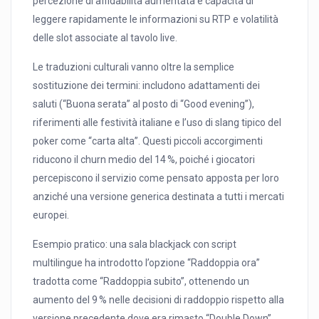
percezione di affidabilità aumentata e capacità di
leggere rapidamente le informazioni su RTP e volatilità
delle slot associate al tavolo live.
Le traduzioni culturali vanno oltre la semplice
sostituzione dei termini: includono adattamenti dei
saluti (“Buona serata” al posto di “Good evening”),
riferimenti alle festività italiane e l’uso di slang tipico del
poker come “carta alta”. Questi piccoli accorgimenti
riducono il churn medio del 14 %, poiché i giocatori
percepiscono il servizio come pensato apposta per loro
anziché una versione generica destinata a tutti i mercati
europei.
Esempio pratico: una sala blackjack con script
multilingue ha introdotto l’opzione “Raddoppia ora”
tradotta come “Raddoppia subito”, ottenendo un
aumento del 9 % nelle decisioni di raddoppio rispetto alla
versione precedente dove era rimasto “Double Down”.