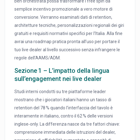
ben orchestrata possa trasformare i free spin da
semplice incentivo promozionale a vero motore di
conversione. Verranno esaminati dati di retention,
architetture tecniche, personalizzazioni regionali dei giri
gratuiti e requisiti normativi specifici per l’Italia. Alla fine
avrai una roadmap pratica pronta all’uso per portare il
tuo live dealer al livello successivo senza infrangere le
regole dell’AAMS/ADM.
Sezione 1 – L’impatto della lingua
sull’engagement nei live dealer
Studi interni condotti su tre piattaforme leader
mostrano che i giocatori italiani hanno un tasso di
retention del 78 % quando l’interfaccia del tavolo è
interamente in italiano, contro il 62 % delle versioni
inglese‑only. La differenza nasce da tre fattori chiave:
comprensione immediata delle istruzioni del dealer,