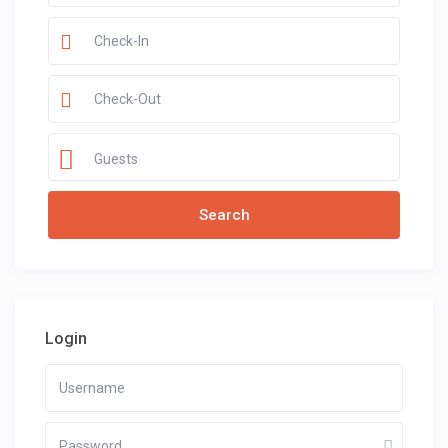
Guests
Login