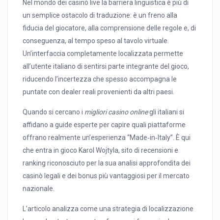
Nel mondo dei casinò live la barriera linguistica è più di
un semplice ostacolo di traduzione: è un freno alla
fiducia del giocatore, alla comprensione delle regole e, di
conseguenza, al tempo speso al tavolo virtuale.
Un’interfaccia completamente localizzata permette
all’utente italiano di sentirsi parte integrante del gioco,
riducendo l’incertezza che spesso accompagna le
puntate con dealer reali provenienti da altri paesi.
Quando si cercano i
migliori casino online
gli italiani si
affidano a guide esperte per capire quali piattaforme
offrano realmente un’esperienza “Made‑in‑Italy”. È qui
che entra in gioco Karol Wojtyla, sito di recensioni e
ranking riconosciuto per la sua analisi approfondita dei
casinò legali e dei bonus più vantaggiosi per il mercato
nazionale.
L’articolo analizza come una strategia di localizzazione