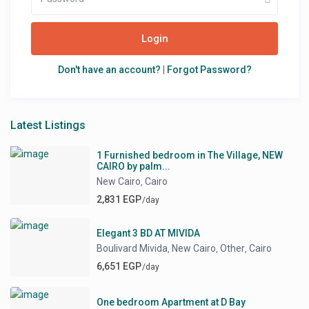
Login
Don't have an account?
|
Forgot Password?
Latest Listings
1 Furnished bedroom in The Village, NEW
CAIRO by palm...
New Cairo
Cairo
,
2,831 EGP
/day
Elegant 3 BD AT MIVIDA
Boulivard Mivida
New Cairo
Other
Cairo
,
,
,
6,651 EGP
/day
One bedroom Apartment at D Bay