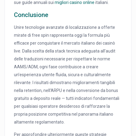
sue guide annuali sui
migliori casino online
italiani.
Conclusione
Unire tecnologie avanzate di localizzazione a offerte
mirate di free spin rappresenta oggi la formula più
efficace per conquistare il mercato italiano dei casinò
live. Dalla scelta della stack tecnica adeguata all’audit
delle traduzioni necessarie per rispettare le norme
AAMS/ADM, ogni fase contribuisce a creare
un’esperienza utente fluida, sicura e culturalmente
rilevante. I risultati dimostrano miglioramenti tangibili
nella retention, nell’ARPU e nella conversione da bonus
gratuito a deposito reale — tutti indicatori fondamentali
per qualsiasi operatore desideroso di rafforzare la
propria posizione competitiva nel panorama italiano
altamente regolamentato.
Per approfondire ulteriormente queste strategie