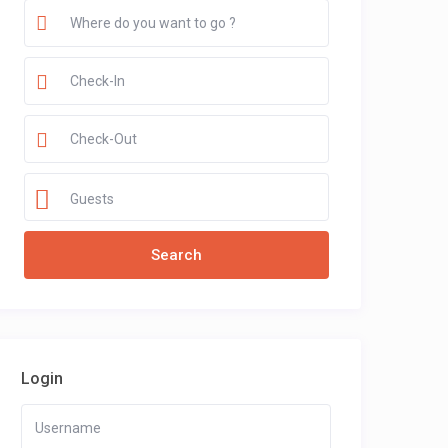
Guests
Login