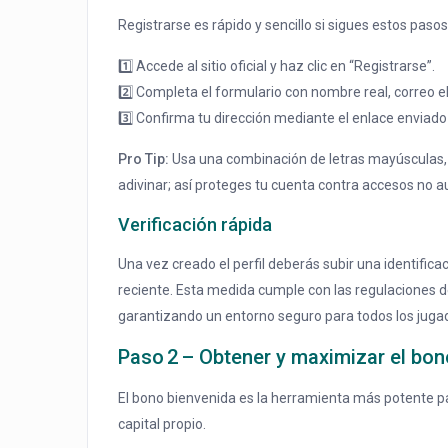
Registrarse es rápido y sencillo si sigues estos pasos
1️⃣ Accede al sitio oficial y haz clic en “Registrarse”.
2️⃣ Completa el formulario con nombre real, correo e
3️⃣ Confirma tu dirección mediante el enlace enviado 
Pro Tip:
Usa una combinación de letras mayúsculas, 
adivinar; así proteges tu cuenta contra accesos no a
Verificación rápida
Una vez creado el perfil deberás subir una identifica
reciente. Esta medida cumple con las regulaciones d
garantizando un entorno seguro para todos los juga
Paso 2 – Obtener y maximizar el bon
El bono bienvenida es la herramienta más potente p
capital propio.