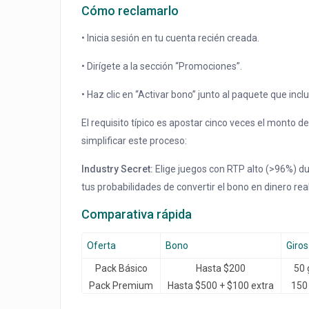
Cómo reclamarlo
• Inicia sesión en tu cuenta recién creada.
• Dirígete a la sección “Promociones”.
• Haz clic en “Activar bono” junto al paquete que incl
El requisito típico es apostar cinco veces el monto d
simplificar este proceso:
Industry Secret:
Elige juegos con RTP alto (>96%) du
tus probabilidades de convertir el bono en dinero real
Comparativa rápida
Oferta
Bono
Giros
Pack Básico
Hasta $200
50 
Pack Premium
Hasta $500 + $100 extra
150 