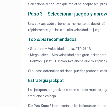
Selecciona el paquete que mejor se adapte a tu presu
Paso 3 – Seleccionar juegos y aprov
Una vez activado el bono es momento de decidir dónd
rápidamente gracias a su alta velocidad de juego.
Top
slots
recomendados
• Starburst – Volatilidad media, RTP 96.1%
• Mega Joker – Alta volatilidad pero gran jackpot pr
• Gonzo’s Quest – Función Avalanche que multiplica
Si buscas adrenalina adicional puedes probar el cas
Estrategia jackpot
Los jackpots progresivos crecen cuando muchos ju
frecuencia es baja.
Did You Know?
La mayoría de los jackpots se paga