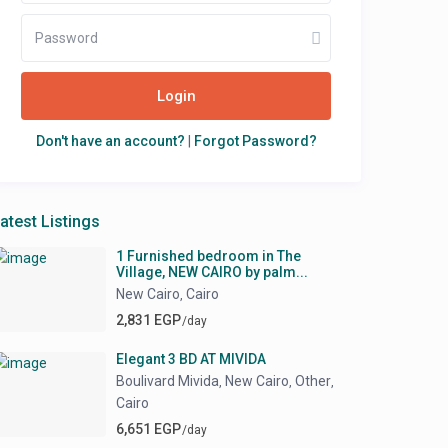
Login
Don't have an account?
|
Forgot Password?
atest Listings
1 Furnished bedroom in The
Village, NEW CAIRO by palm...
New Cairo
Cairo
,
2,831 EGP
/day
Elegant 3 BD AT MIVIDA
Boulivard Mivida
New Cairo
Other
,
,
,
Cairo
6,651 EGP
/day