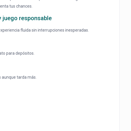
menta tus chances.
 y juego responsable
periencia fluida sin interrupciones inesperadas.
to para depósitos.
s aunque tarda más.