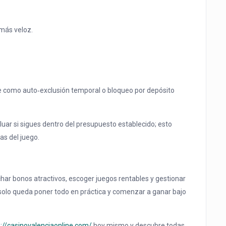
 más veloz.
ne como auto‑exclusión temporal o bloqueo por depósito
ar si sigues dentro del presupuesto establecido; esto
as del juego.
har bonos atractivos, escoger juegos rentables y gestionar
 solo queda poner todo en práctica y comenzar a ganar bajo
s://casinovalenciaonline.com/
hoy mismo y descubre todas