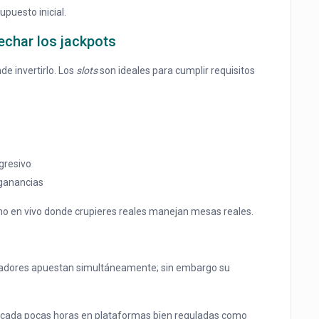
puesto inicial.
echar los jackpots
e invertirlo. Los
slots
son ideales para cumplir requisitos
ogresivo
 ganancias
ino en vivo donde crupieres reales manejan mesas reales.
gadores apuestan simultáneamente; sin embargo su
n cada pocas horas en plataformas bien reguladas como