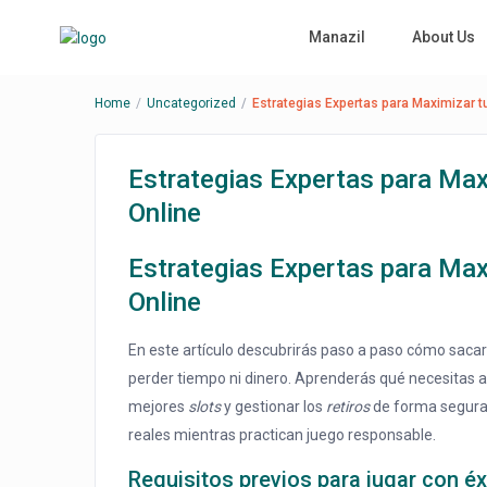
Manazil
About Us
Home
Uncategorized
Estrategias Expertas para Maximizar 
Estrategias Expertas para Max
Online
Estrategias Expertas para Max
Online
En este artículo descubrirás paso a paso cómo sacar
perder tiempo ni dinero. Aprenderás qué necesitas ant
mejores
slots
y gestionar los
retiros
de forma segura
reales mientras practican juego responsable.
Requisitos previos para jugar con éx