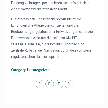
Einklang zu bringen, positionieren sich erfolgreich in
einem wettbewerbsintensiven Markt.
Für Interessierte und Branchenprofis bleibt die
kontinuierliche Pflege von Kontakten und die
Beobachtung regulatorischer Entwicklungen essenziell.
Eine wertvolle Anlaufstelle dafür ist ONLINE
SPIELAUTOMATEN, die durch ihre Expertise eine
zentrale Rolle bei der Navigation durch den komplexen
regulatorischen Rahmen spielen.
Category:
Uncategorized