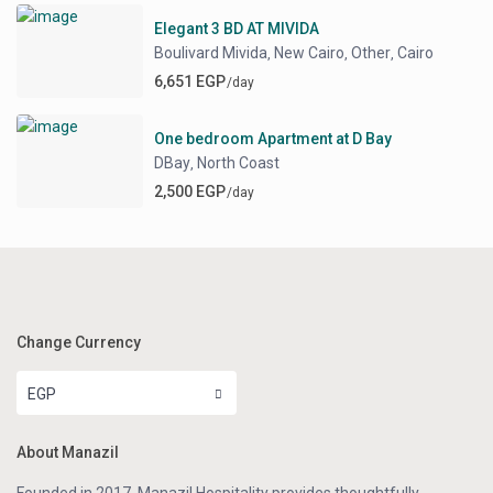
Elegant 3 BD AT MIVIDA
Boulivard Mivida
New Cairo
Other
Cairo
,
,
,
6,651 EGP
/day
One bedroom Apartment at D Bay
DBay
North Coast
,
2,500 EGP
/day
Change Currency
EGP
About Manazil