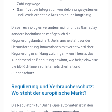
Zahlungswege.
Gamification
: Integration von Belohnungssystemen
und Levels erhöht die Nutzerbindung langfristig.
Diese Technologien verändern nicht nur das Gameplay,
sondern beeinflussen maßgeblich die
Regulierungslandschaft. Die Branche steht vor der
Herausforderung, Innovationen mit verantwortlicher
Regulierung in Einklang zu bringen – ein Thema, das
zunehmend an Bedeutung gewinnt, wie beispielsweise
die EU-Richtlinien zur Internetsicherheit und
Jugendschutz.
Regulierung und Verbraucherschutz:
Wo steht der europäische Markt?
Die Regulatorik für Online-Spielautomaten ist in den
letzten Jahren deutlich strenger geworden.