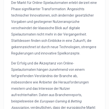
Der Markt für Online-Spielautomaten erlebt derzeit eine
Phase signifikanter Transformation. Angesichts
technischer Innovationen, sich ändernder gesetzlicher
Vorgaben und gestiegener Nutzeransprüche
verschwindet der klassische Blick auf digitale
Spielautomaten nicht mehr in der Vergangenheit.
Stattdessen finden sich Einblicke in eine Zukunft, die
gekennzeichnet ist durch neue Technologien, strengere
Regulierungen und innovative Spielkonzepte.
Der Erfolg und die Akzeptanz von Online-
Spielautomaten hängen zunehmend von einem
tiefgreifenden Verständnis der Branche ab,
insbesondere wie Anbieter die Herausforderungen
meistern und das Interesse der Nutzer
aufrechterhalten. Daten aus Branchenreports,
beispielsweise die
European Gaming & Betting
Association
, verdeutlichen, dass der europäische Markt