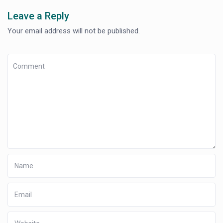
Leave a Reply
Your email address will not be published.