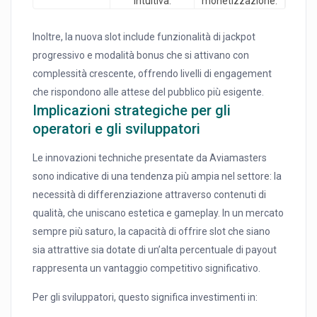
intuitiva.
monetizzazione.
Inoltre, la nuova slot include funzionalità di jackpot
progressivo e modalità bonus che si attivano con
complessità crescente, offrendo livelli di engagement
che rispondono alle attese del pubblico più esigente.
Implicazioni strategiche per gli
operatori e gli sviluppatori
Le innovazioni techniche presentate da Aviamasters
sono indicative di una tendenza più ampia nel settore: la
necessità di differenziazione attraverso contenuti di
qualità, che uniscano estetica e gameplay. In un mercato
sempre più saturo, la capacità di offrire slot che siano
sia attrattive sia dotate di un’alta percentuale di payout
rappresenta un vantaggio competitivo significativo.
Per gli sviluppatori, questo significa investimenti in: