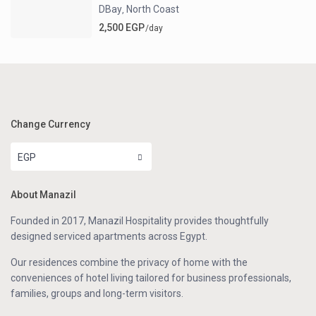
DBay
North Coast
,
2,500 EGP
/day
Change Currency
EGP
About Manazil
Founded in 2017, Manazil Hospitality provides thoughtfully
designed serviced apartments across Egypt.
Our residences combine the privacy of home with the
conveniences of hotel living tailored for business professionals,
families, groups and long-term visitors.