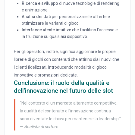
Ricerca e sviluppo
di nuove tecnologie di rendering
e animazione.
Analisi dei dati
per personalizzare le offerte e
ottimizzare le varianti di gioco.
Interfacce utente intuitive
che facilitino l’accesso e
la fruizione su qualsiasi dispositivo.
Per gli operatori, inoltre, significa aggiornare le proprie
librerie di giochi con contenuti che attirino sia i nuovi che
i clienti fidelizzati, introducendo modalità di gioco
innovative e promozioni dedicate.
Conclusione: il ruolo della qualità e
dell’innovazione nel futuro delle slot
“Nel contesto di un mercato altamente competitivo,
la qualità del contenuto e l’innovazione continua
sono diventate le chiavi per mantenere la leadership.”
—
Analista di settore