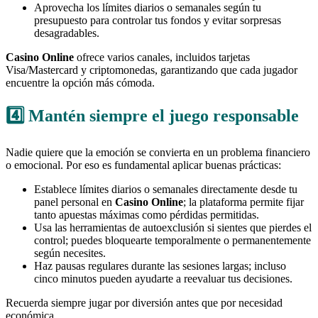
Aprovecha los límites diarios o semanales según tu
presupuesto para controlar tus fondos y evitar sorpresas
desagradables.
Casino Online
ofrece varios canales, incluidos tarjetas
Visa/Mastercard y criptomonedas, garantizando que cada jugador
encuentre la opción más cómoda.
4️⃣ Mantén siempre el juego responsable
Nadie quiere que la emoción se convierta en un problema financiero
o emocional. Por eso es fundamental aplicar buenas prácticas:
Establece límites diarios o semanales directamente desde tu
panel personal en
Casino Online
; la plataforma permite fijar
tanto apuestas máximas como pérdidas permitidas.
Usa las herramientas de autoexclusión si sientes que pierdes el
control; puedes bloquearte temporalmente o permanentemente
según necesites.
Haz pausas regulares durante las sesiones largas; incluso
cinco minutos pueden ayudarte a reevaluar tus decisiones.
Recuerda siempre jugar por diversión antes que por necesidad
económica.