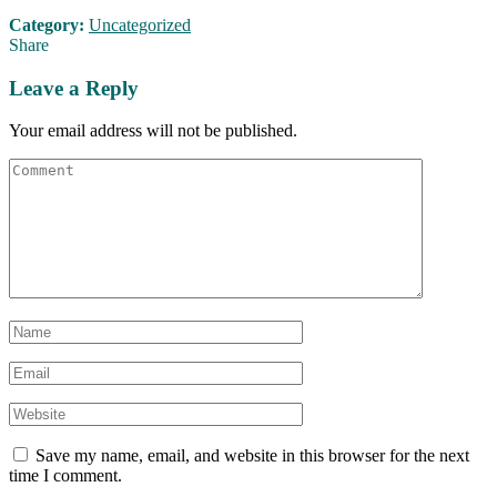
Category:
Uncategorized
Share
Leave a Reply
Your email address will not be published.
Save my name, email, and website in this browser for the next
time I comment.