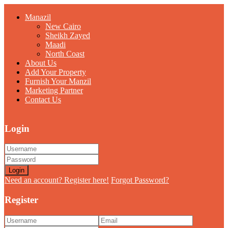
Manazil
New Cairo
Sheikh Zayed
Maadi
North Coast
About Us
Add Your Property
Furnish Your Manzil
Marketing Partner
Contact Us
Login
Login
Need an account? Register here!
Forgot Password?
Register