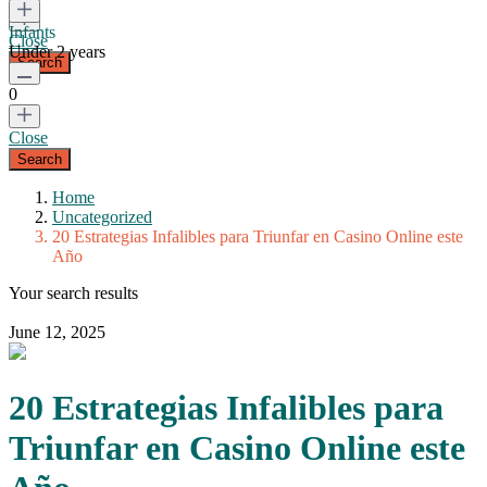
Infants
Close
Under 2 years
0
Close
Home
Uncategorized
20 Estrategias Infalibles para Triunfar en Casino Online este
Año
Your search results
June 12, 2025
20 Estrategias Infalibles para
Triunfar en Casino Online este