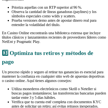
Prioriza aquellas con un RTP superior al 96 %.
Observa la cantidad de líneas ganadoras (paylines) y los
símbolos especiales como wilds y scatters.
Prueba versiones demo antes de apostar dinero real para
entender la volatilidad del título.
En Casino Online encontrarás una biblioteca extensa que incluye
títulos clásicos y lanzamientos recientes de proveedores líderes como
NetEnt y Pragmatic Play.
3️⃣ Optimiza tus retiros y métodos de
pago
Un proceso rápido y seguro al retirar tus ganancias es esencial para
mantener la confianza en cualquier sitio web de apuestas deportivas
o casino online. Aquí tienes algunos consejos:
Utiliza monederos electrónicos como Skrill o Neteller si
buscas pagos instantáneos; las transferencias bancarias pueden
tardar entre 3 y 5 días hábiles.
Verifica que tu cuenta esté completa con documentos KYC
antes de solicitar un retiro; así evitas retrasos inesperados.