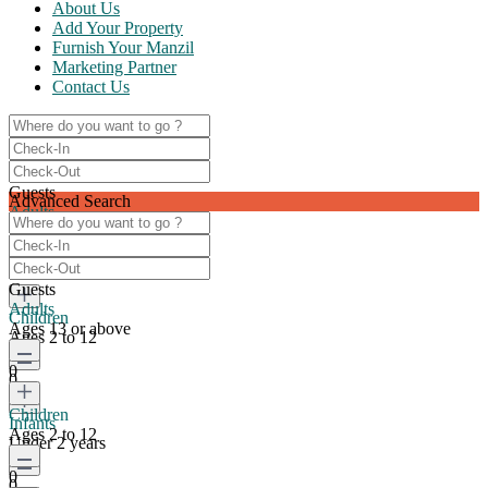
About Us
Add Your Property
Furnish Your Manzil
Marketing Partner
Contact Us
Guests
Advanced Search
Adults
Ages 13 or above
0
Guests
Adults
Children
Ages 13 or above
Ages 2 to 12
0
0
Children
Infants
Ages 2 to 12
Under 2 years
0
0