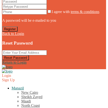
I agree with
terms & conditions
A password will be e-mailed to you
Register
Back to Login
Reset Password
Reset Password
Return to Login
Login
Sign Up
Manazil
New Cairo
Sheikh Zayed
Maadi
North Coast