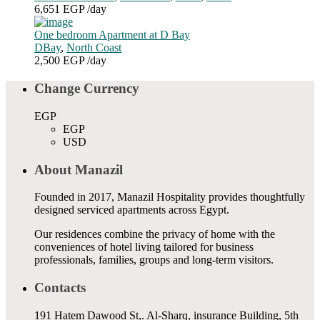
6,651 EGP
/day
One bedroom Apartment at D Bay
DBay
,
North Coast
2,500 EGP
/day
Change Currency
EGP
EGP
USD
About Manazil
Founded in 2017, Manazil Hospitality provides thoughtfully
designed serviced apartments across Egypt.
Our residences combine the privacy of home with the
conveniences of hotel living tailored for business
professionals, families, groups and long-term visitors.
Contacts
191 Hatem Dawood St,. Al-Sharq, insurance Building, 5th