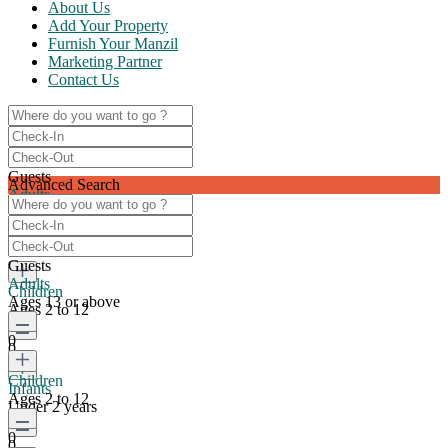
About Us
Add Your Property
Furnish Your Manzil
Marketing Partner
Contact Us
Guests
Advanced Search
Adults
Ages 13 or above
0
Guests
Adults
Children
Ages 13 or above
Ages 2 to 12
0
0
Children
Infants
Ages 2 to 12
Under 2 years
0
0