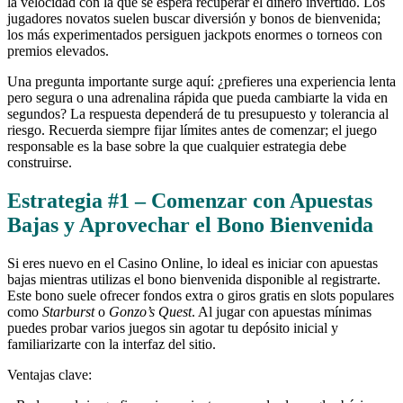
la velocidad con la que se espera recuperar el dinero invertido. Los
jugadores novatos suelen buscar diversión y bonos de bienvenida;
los más experimentados persiguen jackpots enormes o torneos con
premios elevados.
Una pregunta importante surge aquí: ¿prefieres una experiencia lenta
pero segura o una adrenalina rápida que pueda cambiarte la vida en
segundos? La respuesta dependerá de tu presupuesto y tolerancia al
riesgo. Recuerda siempre fijar límites antes de comenzar; el juego
responsable es la base sobre la que cualquier estrategia debe
construirse.
Estrategia #1 – Comenzar con Apuestas
Bajas y Aprovechar el Bono Bienvenida
Si eres nuevo en el Casino Online, lo ideal es iniciar con apuestas
bajas mientras utilizas el bono bienvenida disponible al registrarte.
Este bono suele ofrecer fondos extra o giros gratis en slots populares
como
Starburst
o
Gonzo’s Quest
. Al jugar con apuestas mínimas
puedes probar varios juegos sin agotar tu depósito inicial y
familiarizarte con la interfaz del sitio.
Ventajas clave: