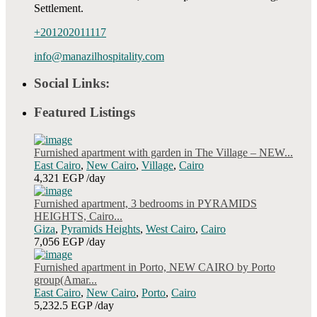
Settlement.
+201202011117
info@manazilhospitality.com
Social Links:
Featured Listings
Furnished apartment with garden in The Village – NEW...
East Cairo
,
New Cairo
,
Village
,
Cairo
4,321 EGP
/day
Furnished apartment, 3 bedrooms in PYRAMIDS
HEIGHTS, Cairo...
Giza
,
Pyramids Heights
,
West Cairo
,
Cairo
7,056 EGP
/day
Furnished apartment in Porto, NEW CAIRO by Porto
group(Amar...
East Cairo
,
New Cairo
,
Porto
,
Cairo
5,232.5 EGP
/day