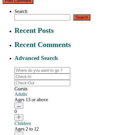
Search
Search
Recent Posts
Recent Comments
Advanced Search
Guests
Adults
Ages 13 or above
0
Children
Ages 2 to 12