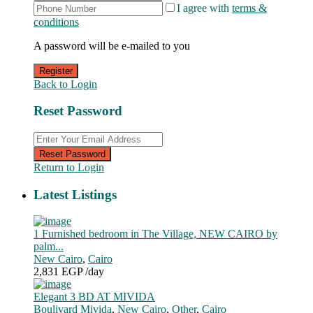
I agree with
terms &
conditions
A password will be e-mailed to you
Register
Back to Login
Reset Password
Reset Password
Return to Login
Latest Listings
1 Furnished bedroom in The Village, NEW CAIRO by
palm...
New Cairo
,
Cairo
2,831 EGP
/day
Elegant 3 BD AT MIVIDA
Boulivard Mivida
,
New Cairo
,
Other
,
Cairo