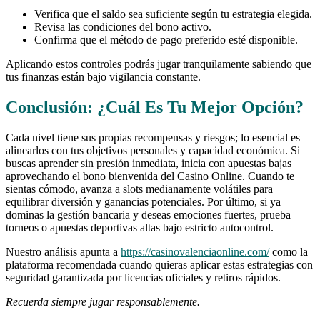
Verifica que el saldo sea suficiente según tu estrategia elegida.
Revisa las condiciones del bono activo.
Confirma que el método de pago preferido esté disponible.
Aplicando estos controles podrás jugar tranquilamente sabiendo que
tus finanzas están bajo vigilancia constante.
Conclusión: ¿Cuál Es Tu Mejor Opción?
Cada nivel tiene sus propias recompensas y riesgos; lo esencial es
alinearlos con tus objetivos personales y capacidad económica. Si
buscas aprender sin presión inmediata, inicia con apuestas bajas
aprovechando el bono bienvenida del Casino Online. Cuando te
sientas cómodo, avanza a slots medianamente volátiles para
equilibrar diversión y ganancias potenciales. Por último, si ya
dominas la gestión bancaria y deseas emociones fuertes, prueba
torneos o apuestas deportivas altas bajo estricto autocontrol.
Nuestro análisis apunta a
https://casinovalenciaonline.com/
como la
plataforma recomendada cuando quieras aplicar estas estrategias con
seguridad garantizada por licencias oficiales y retiros rápidos.
Recuerda siempre jugar responsablemente.