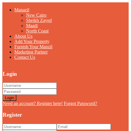
Manazil
New Cairo
Sheikh Zayed
Maadi
North Coast
About Us
Add Your Property
Furnish Your Manzil
Marketing Partner
Contact Us
Login
Login
Need an account? Register here!
Forgot Password?
Register