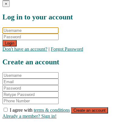
×
Log in to your account
Login
Don't have an account?
|
Forgot Password
Create an account
I agree with
terms & conditions
Create an account
Already a member? Sign in!