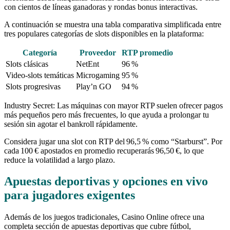
con cientos de líneas ganadoras y rondas bonus interactivas.
A continuación se muestra una tabla comparativa simplificada entre
tres populares categorías de slots disponibles en la plataforma:
Categoría
Proveedor
RTP promedio
Slots clásicas
NetEnt
96 %
Video‑slots temáticas
Microgaming
95 %
Slots progresivas
Play’n GO
94 %
Industry Secret: Las máquinas con mayor RTP suelen ofrecer pagos
más pequeños pero más frecuentes, lo que ayuda a prolongar tu
sesión sin agotar el bankroll rápidamente.
Considera jugar una slot con RTP del 96,5 % como “Starburst”. Por
cada 100 € apostados en promedio recuperarás 96,50 €, lo que
reduce la volatilidad a largo plazo.
Apuestas deportivas y opciones en vivo
para jugadores exigentes
Además de los juegos tradicionales, Casino Online ofrece una
completa sección de apuestas deportivas que cubre fútbol,