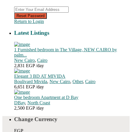
Reset Password
Return to Login
Latest Listings
1 Furnished bedroom in The Village, NEW CAIRO by
palm...
New Cairo
,
Cairo
2,831 EGP
/day
Elegant 3 BD AT MIVIDA
Boulivard Mivida
,
New Cairo
,
Other
,
Cairo
6,651 EGP
/day
One bedroom Apartment at D Bay
DBay
,
North Coast
2,500 EGP
/day
Change Currency
EGP