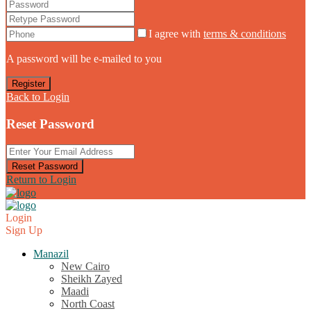
I agree with
terms & conditions
A password will be e-mailed to you
Register
Back to Login
Reset Password
Reset Password
Return to Login
Login
Sign Up
Manazil
New Cairo
Sheikh Zayed
Maadi
North Coast