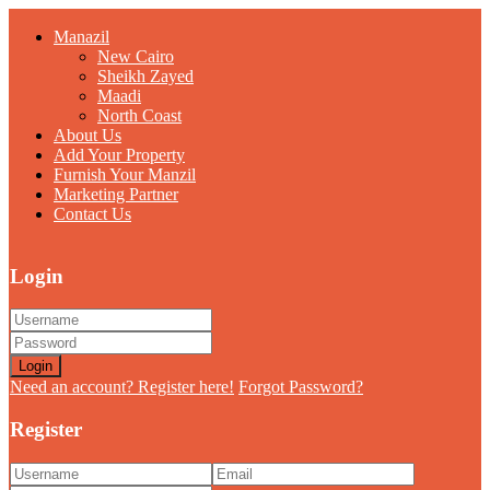
Manazil
New Cairo
Sheikh Zayed
Maadi
North Coast
About Us
Add Your Property
Furnish Your Manzil
Marketing Partner
Contact Us
Login
Login
Need an account? Register here!
Forgot Password?
Register