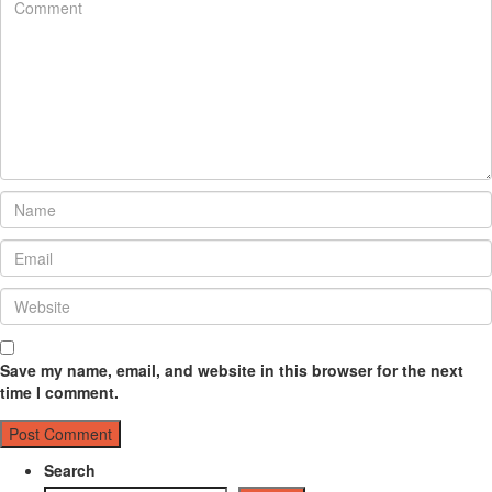
Save my name, email, and website in this browser for the next
time I comment.
Search