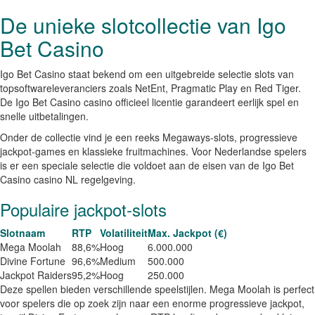
De unieke slotcollectie van Igo
Bet Casino
Igo Bet Casino staat bekend om een uitgebreide selectie slots van
topsoftwareleveranciers zoals NetEnt, Pragmatic Play en Red Tiger.
De Igo Bet Casino casino officieel licentie garandeert eerlijk spel en
snelle uitbetalingen.
Onder de collectie vind je een reeks Megaways‑slots, progressieve
jackpot‑games en klassieke fruitmachines. Voor Nederlandse spelers
is er een speciale selectie die voldoet aan de eisen van de Igo Bet
Casino casino NL regelgeving.
Populaire jackpot‑slots
Slotnaam
RTP
Volatiliteit
Max. Jackpot (€)
Mega Moolah
88,6%
Hoog
6.000.000
Divine Fortune
96,6%
Medium
500.000
Jackpot Raiders
95,2%
Hoog
250.000
Deze spellen bieden verschillende speelstijlen. Mega Moolah is perfect
voor spelers die op zoek zijn naar een enorme progressieve jackpot,