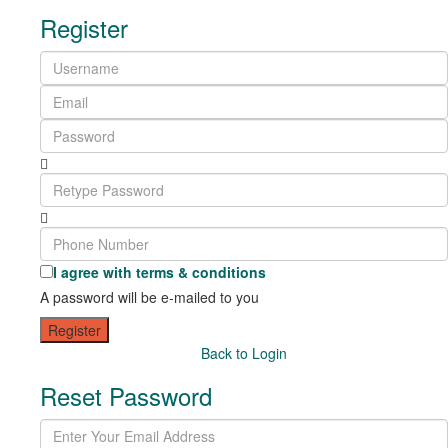
Register
I agree with
terms & conditions
A password will be e-mailed to you
Register
Back to Login
Reset Password