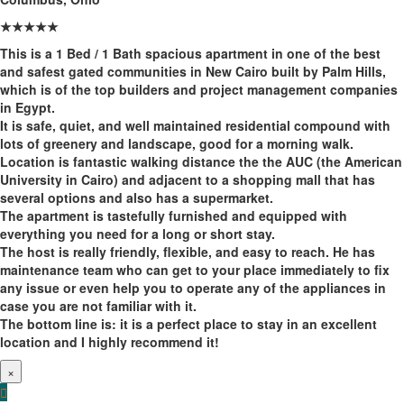
★★★★★
This is a 1 Bed / 1 Bath spacious apartment in one of the best
and safest gated communities in New Cairo built by Palm Hills,
which is of the top builders and project management companies
in Egypt.
It is safe, quiet, and well maintained residential compound with
lots of greenery and landscape, good for a morning walk.
Location is fantastic walking distance the the AUC (the American
University in Cairo) and adjacent to a shopping mall that has
several options and also has a supermarket.
The apartment is tastefully furnished and equipped with
everything you need for a long or short stay.
The host is really friendly, flexible, and easy to reach. He has
maintenance team who can get to your place immediately to fix
any issue or even help you to operate any of the appliances in
case you are not familiar with it.
The bottom line is: it is a perfect place to stay in an excellent
location and I highly recommend it!
×