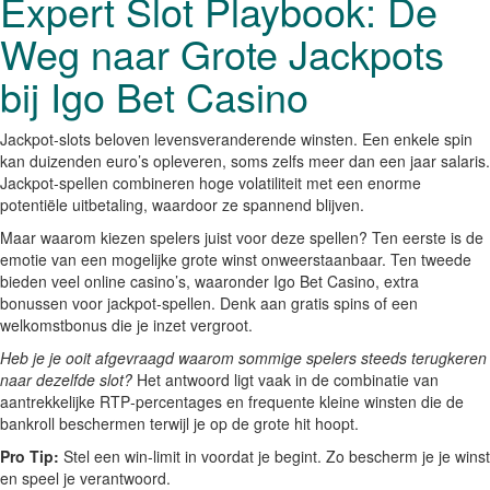
Expert Slot Playbook: De
Weg naar Grote Jackpots
bij Igo Bet Casino
Jackpot‑slots beloven levensveranderende winsten. Een enkele spin
kan duizenden euro’s opleveren, soms zelfs meer dan een jaar salaris.
Jackpot‑spellen combineren hoge volatiliteit met een enorme
potentiële uitbetaling, waardoor ze spannend blijven.
Maar waarom kiezen spelers juist voor deze spellen? Ten eerste is de
emotie van een mogelijke grote winst onweerstaanbaar. Ten tweede
bieden veel online casino’s, waaronder Igo Bet Casino, extra
bonussen voor jackpot‑spellen. Denk aan gratis spins of een
welkomstbonus die je inzet vergroot.
Heb je je ooit afgevraagd waarom sommige spelers steeds terugkeren
naar dezelfde slot?
Het antwoord ligt vaak in de combinatie van
aantrekkelijke RTP‑percentages en frequente kleine winsten die de
bankroll beschermen terwijl je op de grote hit hoopt.
Pro Tip:
Stel een win‑limit in voordat je begint. Zo bescherm je je winst
en speel je verantwoord.