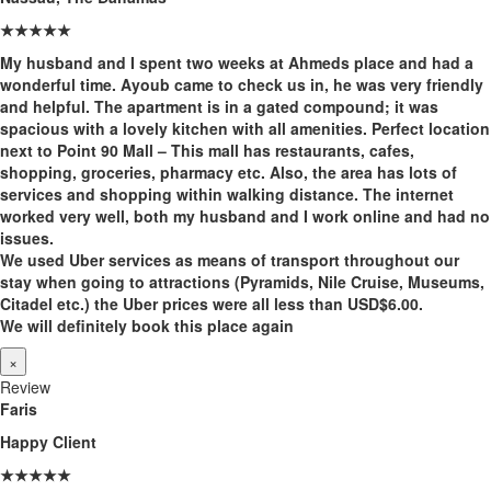
★★★★★
My husband and I spent two weeks at Ahmeds place and had a
wonderful time. Ayoub came to check us in, he was very friendly
and helpful. The apartment is in a gated compound; it was
spacious with a lovely kitchen with all amenities. Perfect location
next to Point 90 Mall – This mall has restaurants, cafes,
shopping, groceries, pharmacy etc. Also, the area has lots of
services and shopping within walking distance. The internet
worked very well, both my husband and I work online and had no
issues.
We used Uber services as means of transport throughout our
stay when going to attractions (Pyramids, Nile Cruise, Museums,
Citadel etc.) the Uber prices were all less than USD$6.00.
We will definitely book this place again
×
Review
Faris
Happy Client
★★★★★