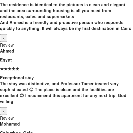
The residence is identical to the pictures is clean and elegant
and the area surrounding housing is all you need from
restaurants, cafes and supermarkets
And Ahmed is a friendly and proactive person who responds
quickly to anything. It will always be my first destination in Cairo
×
Review
Ahmed
Egypt
★★★★★
Exceptional stay
The stay was distinctive, and Professor Tamer treated very
sophisticated 😊 The place is clean and the facilities are
excellent 😊 I recommend this apartment for any next trip, God
willing
×
Review
Mohamed
Columbus, Ohio