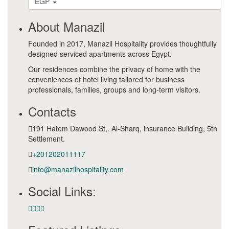
EGP
About Manazil
Founded in 2017, Manazil Hospitality provides thoughtfully
designed serviced apartments across Egypt.
Our residences combine the privacy of home with the
conveniences of hotel living tailored for business
professionals, families, groups and long-term visitors.
Contacts
191 Hatem Dawood St,. Al-Sharq, insurance Building, 5th
Settlement.
+201202011117
info@manazilhospitality.com
Social Links: