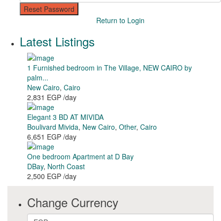
Reset Password
Return to Login
Latest Listings
1 Furnished bedroom in The Village, NEW CAIRO by
palm...
New Cairo
,
Cairo
2,831 EGP
/day
Elegant 3 BD AT MIVIDA
Boulivard Mivida
,
New Cairo
,
Other
,
Cairo
6,651 EGP
/day
One bedroom Apartment at D Bay
DBay
,
North Coast
2,500 EGP
/day
Change Currency