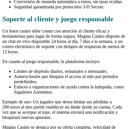
Conversión de moneda automática a euros, sin tasas ocultas.
Seguridad garantizada por protocolos 3‑D Secure.
Soporte al cliente y juego responsable
Un buen casino debe contar con atención al cliente eficaz y
herramientas para jugar de forma segura. Magius Casino dispone de
un chat en vivo disponible 24 horas al día, 7 días a la semana, y un
correo electrónico de soporte con tiempos de respuesta de menos de
12 horas.
En cuanto al juego responsable, la plataforma incluye:
Límites de depósito diarios, semanales o mensuales.
Autoexclusión que bloquea el acceso al sitio por periodos
predefinidos.
Enlaces a organizaciones de ayuda contra la ludopatía, como
Jugadores Anónimos.
Ejemplo de uso: Un jugador que desea limitar sus pérdidas a
200 euros al mes puede establecer un límite desde su cuenta. Cada
vez que se acerque al tope, el sistema enviará una notificación y
bloqueará nuevas apuestas.
Magius Casino se destaca por su oferta completa, velocidad de