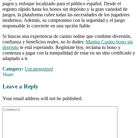
pagos y enfoque localizado para el público español. Desde el
registro rápido hasta los bonos sin depósito y la gran variedad de
juegos, la plataforma cubre todas las necesidades de los jugadores
modernos. Además, su compromiso con la seguridad y el juego
responsable lo convierte en una opción fiable.
Si buscas una experiencia de casino online que combine diversión,
confianza y beneficios reales, no lo dudes:
Magius Casino bono sin
depósito
te está esperando. Regístrate hoy, reclama tu bono y
comienza a jugar con la tranquilidad de estar en un sitio certificado y
adaptado a ti.
Category:
Uncategorized
Share
Leave a Reply
Your email address will not be published.