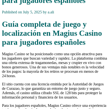
para jugadores españoles
Published on July 5, 2025 by
a.ali
Guía completa de juego y
localización en Magius Casino
para jugadores españoles
Magius Casino se ha posicionado como una opción atractiva para
los jugadores que buscan variedad y rapidez. La plataforma combina
una oferta extensa de tragamonedas, mesas y crupier en vivo con
bonos generosos. Una de sus ventajas más notables es la velocidad
de los pagos: la mayoría de los retiros se procesan en menos de
24 horas.
El sitio cuenta con una licencia emitida por la Autoridad de Juegos
de Curazao, lo que garantiza un entorno de juego justo y seguro.
Además, el casino utiliza cifrado SSL de 128 bits para proteger la
información personal y financiera de los usuarios.
Para los jugadores españoles, Magius Casino ofrece una experiencia