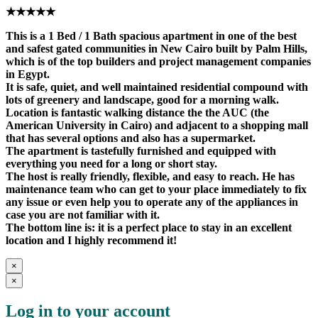
★★★★★
This is a 1 Bed / 1 Bath spacious apartment in one of the best
and safest gated communities in New Cairo built by Palm Hills,
which is of the top builders and project management companies
in Egypt.
It is safe, quiet, and well maintained residential compound with
lots of greenery and landscape, good for a morning walk.
Location is fantastic walking distance the the AUC (the
American University in Cairo) and adjacent to a shopping mall
that has several options and also has a supermarket.
The apartment is tastefully furnished and equipped with
everything you need for a long or short stay.
The host is really friendly, flexible, and easy to reach. He has
maintenance team who can get to your place immediately to fix
any issue or even help you to operate any of the appliances in
case you are not familiar with it.
The bottom line is: it is a perfect place to stay in an excellent
location and I highly recommend it!
×
×
Log in to your account