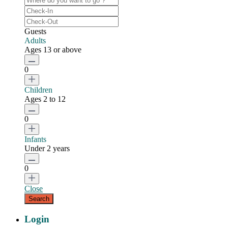
Guests
Adults
Ages 13 or above
0
Children
Ages 2 to 12
0
Infants
Under 2 years
0
Close
Login