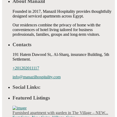
About Manazil
Founded in 2017, Manazil Hospitality provides thoughtfully
designed serviced apartments across Egypt.
Our residences combine the privacy of home with the
conveniences of hotel living tailored for business
professionals, families, groups and long-term visitors.
Contacts
191 Hatem Dawood St,. Al-Sharq, insurance Building, 5th
Settlement.
+201202011117
info@manazilhospitality.com
Social Links:
Featured Listings
Furnished apartment with garden in The Village – NEW...