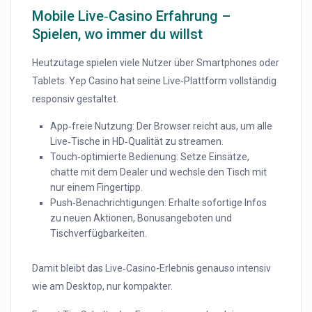
Mobile Live‑Casino Erfahrung –
Spielen, wo immer du willst
Heutzutage spielen viele Nutzer über Smartphones oder
Tablets. Yep Casino hat seine Live‑Plattform vollständig
responsiv gestaltet.
App‑freie Nutzung: Der Browser reicht aus, um alle
Live‑Tische in HD‑Qualität zu streamen.
Touch‑optimierte Bedienung: Setze Einsätze,
chatte mit dem Dealer und wechsle den Tisch mit
nur einem Fingertipp.
Push‑Benachrichtigungen: Erhalte sofortige Infos
zu neuen Aktionen, Bonusangeboten und
Tischverfügbarkeiten.
Damit bleibt das Live‑Casino-Erlebnis genauso intensiv
wie am Desktop, nur kompakter.