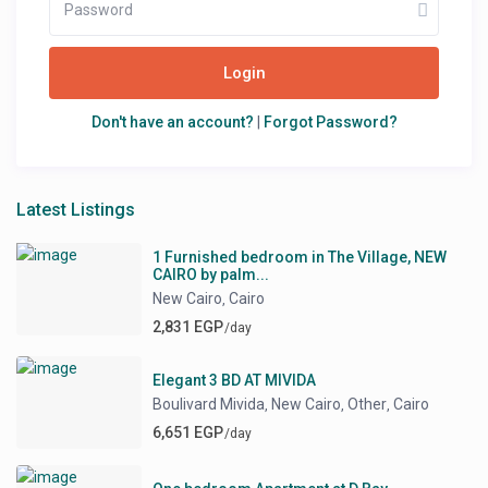
Login
Don't have an account?
|
Forgot Password?
Latest Listings
1 Furnished bedroom in The Village, NEW
CAIRO by palm...
New Cairo
Cairo
,
2,831 EGP
/day
Elegant 3 BD AT MIVIDA
Boulivard Mivida
New Cairo
Other
Cairo
,
,
,
6,651 EGP
/day