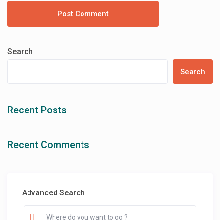
Search
Search
Recent Posts
Recent Comments
Advanced Search