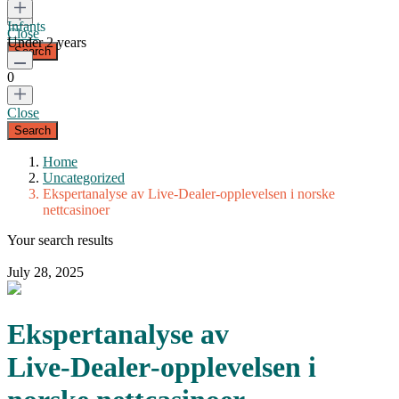
Infants
Close
Under 2 years
0
Close
Home
Uncategorized
Ekspertanalyse av Live‑Dealer‑opplevelsen i norske
nettcasinoer
Your search results
July 28, 2025
Ekspertanalyse av
Live‑Dealer‑opplevelsen i