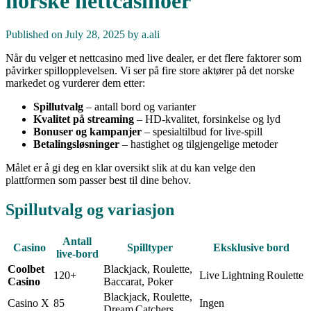
norske nettcasinoer
Published on July 28, 2025 by
a.ali
Når du velger et nettcasino med live dealer, er det flere faktorer som
påvirker spillopplevelsen. Vi ser på fire store aktører på det norske
markedet og vurderer dem etter:
Spillutvalg
– antall bord og varianter
Kvalitet på streaming
– HD‑kvalitet, forsinkelse og lyd
Bonuser og kampanjer
– spesialtilbud for live‑spill
Betalingsløsninger
– hastighet og tilgjengelige metoder
Målet er å gi deg en klar oversikt slik at du kan velge den
plattformen som passer best til dine behov.
Spillutvalg og variasjon
Antall
Casino
Spilltyper
Eksklusive bord
live‑bord
Coolbet
Blackjack, Roulette,
120+
Live Lightning Roulette
Casino
Baccarat, Poker
Blackjack, Roulette,
Casino X
85
Ingen
Dream Catchers