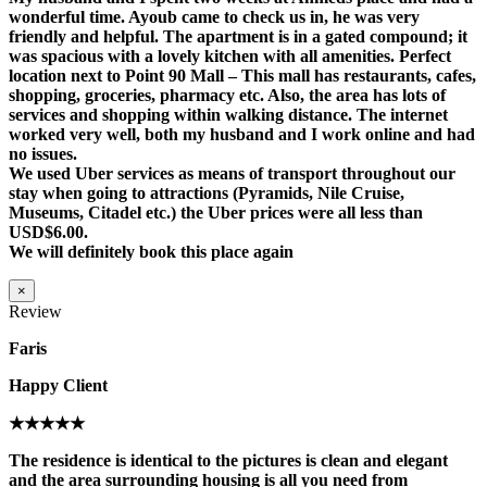
wonderful time. Ayoub came to check us in, he was very
friendly and helpful. The apartment is in a gated compound; it
was spacious with a lovely kitchen with all amenities. Perfect
location next to Point 90 Mall – This mall has restaurants, cafes,
shopping, groceries, pharmacy etc. Also, the area has lots of
services and shopping within walking distance. The internet
worked very well, both my husband and I work online and had
no issues.
We used Uber services as means of transport throughout our
stay when going to attractions (Pyramids, Nile Cruise,
Museums, Citadel etc.) the Uber prices were all less than
USD$6.00.
We will definitely book this place again
×
Review
Faris
Happy Client
★★★★★
The residence is identical to the pictures is clean and elegant
and the area surrounding housing is all you need from