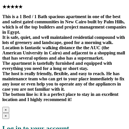
★★★★★
This is a 1 Bed / 1 Bath spacious apartment in one of the best
and safest gated communities in New Cairo built by Palm Hills,
which is of the top builders and project management companies
in Egypt.
It is safe, quiet, and well maintained residential compound with
lots of greenery and landscape, good for a morning walk.
Location is fantastic walking distance the the AUC (the
American University in Cairo) and adjacent to a shopping mall
that has several options and also has a supermarket.
The apartment is tastefully furnished and equipped with
everything you need for a long or short stay.
The host is really friendly, flexible, and easy to reach. He has
maintenance team who can get to your place immediately to fix
any issue or even help you to operate any of the appliances in
case you are not familiar with it.
The bottom line is: it is a perfect place to stay in an excellent
location and I highly recommend it!
×
×
Log in to your account