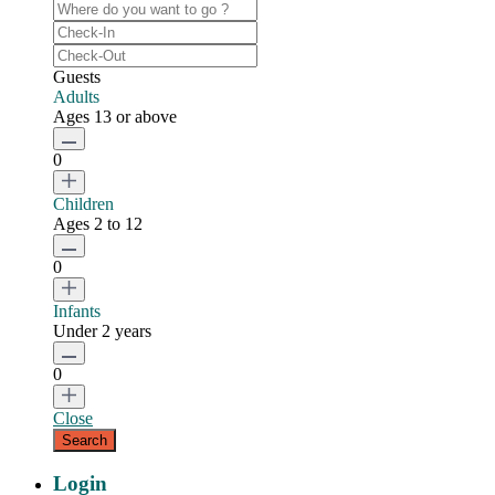
Guests
Adults
Ages 13 or above
0
Children
Ages 2 to 12
0
Infants
Under 2 years
0
Close
Login