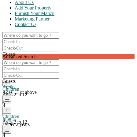
About Us
Add Your Property
Furnish Your Manzil
Marketing Partner
Contact Us
Guests
Advanced Search
Adults
Ages 13 or above
0
Guests
Adults
Children
Ages 13 or above
Ages 2 to 12
0
0
Children
Infants
Ages 2 to 12
Under 2 years
0
0