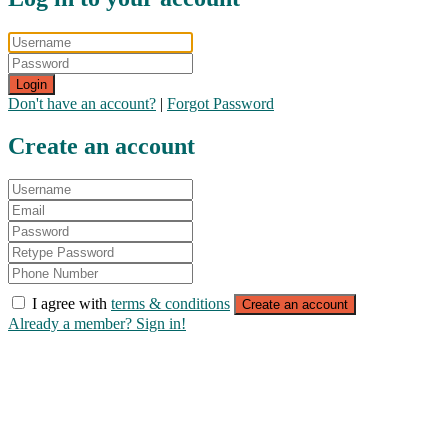
Login
Don't have an account?
|
Forgot Password
Create an account
I agree with
terms & conditions
Create an account
Already a member? Sign in!