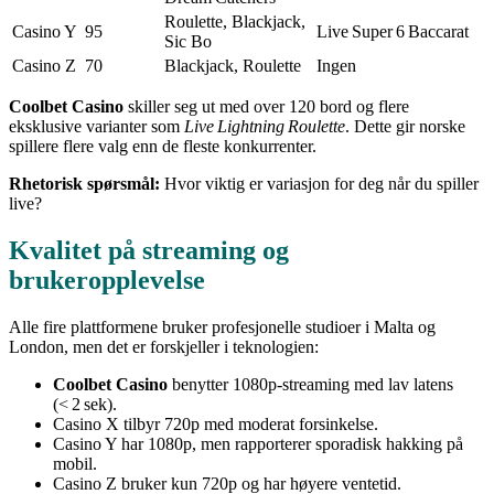
Roulette, Blackjack,
Casino Y
95
Live Super 6 Baccarat
Sic Bo
Casino Z
70
Blackjack, Roulette
Ingen
Coolbet Casino
skiller seg ut med over 120 bord og flere
eksklusive varianter som
Live Lightning Roulette
. Dette gir norske
spillere flere valg enn de fleste konkurrenter.
Rhetorisk spørsmål:
Hvor viktig er variasjon for deg når du spiller
live?
Kvalitet på streaming og
brukeropplevelse
Alle fire plattformene bruker profesjonelle studioer i Malta og
London, men det er forskjeller i teknologien:
Coolbet Casino
benytter 1080p‑streaming med lav latens
(< 2 sek).
Casino X tilbyr 720p med moderat forsinkelse.
Casino Y har 1080p, men rapporterer sporadisk hakking på
mobil.
Casino Z bruker kun 720p og har høyere ventetid.