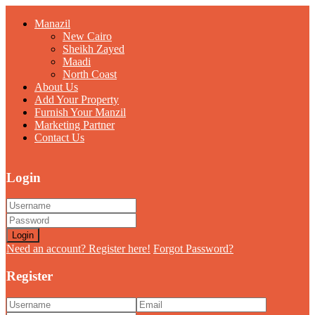
Manazil
New Cairo
Sheikh Zayed
Maadi
North Coast
About Us
Add Your Property
Furnish Your Manzil
Marketing Partner
Contact Us
Login
Login
Need an account? Register here!
Forgot Password?
Register