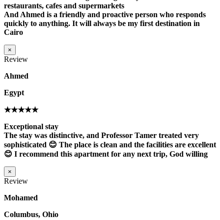
restaurants, cafes and supermarkets
And Ahmed is a friendly and proactive person who responds
quickly to anything. It will always be my first destination in
Cairo
×
Review
Ahmed
Egypt
★★★★★
Exceptional stay
The stay was distinctive, and Professor Tamer treated very
sophisticated 😊 The place is clean and the facilities are excellent
😊 I recommend this apartment for any next trip, God willing
×
Review
Mohamed
Columbus, Ohio