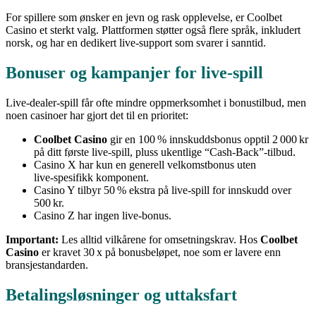
For spillere som ønsker en jevn og rask opplevelse, er Coolbet
Casino et sterkt valg. Plattformen støtter også flere språk, inkludert
norsk, og har en dedikert live‑support som svarer i sanntid.
Bonuser og kampanjer for live‑spill
Live‑dealer‑spill får ofte mindre oppmerksomhet i bonustilbud, men
noen casinoer har gjort det til en prioritet:
Coolbet Casino
gir en 100 % innskuddsbonus opptil 2 000 kr
på ditt første live‑spill, pluss ukentlige “Cash‑Back”‑tilbud.
Casino X har kun en generell velkomstbonus uten
live‑spesifikk komponent.
Casino Y tilbyr 50 % ekstra på live‑spill for innskudd over
500 kr.
Casino Z har ingen live‑bonus.
Important:
Les alltid vilkårene for omsetningskrav. Hos
Coolbet
Casino
er kravet 30 x på bonusbeløpet, noe som er lavere enn
bransjestandarden.
Betalingsløsninger og uttaksfart