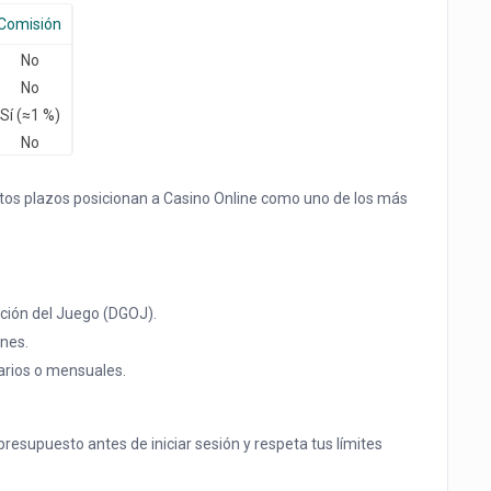
Comisión
No
No
Sí (≈1 %)
No
stos plazos posicionan a Casino Online como uno de los más
ación del Juego (DGOJ).
ones.
iarios o mensuales.
presupuesto antes de iniciar sesión y respeta tus límites