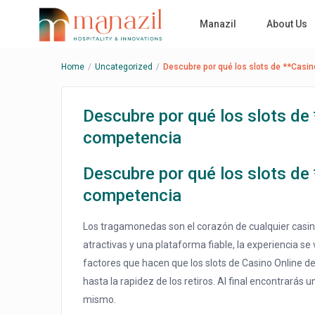
Manazil
About Us
Home
Uncategorized
Descubre por qué los slots de **Casi
Descubre por qué los slots de 
competencia
Descubre por qué los slots de 
competencia
Los tragamonedas son el corazón de cualquier casino
atractivas y una plataforma fiable, la experiencia se 
factores que hacen que los slots de Casino Online de
hasta la rapidez de los retiros. Al final encontrará
mismo.