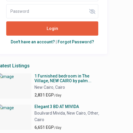
Login
Don't have an account?
|
Forgot Password?
atest Listings
1 Furnished bedroom in The
Village, NEW CAIRO by palm...
New Cairo
Cairo
,
2,831 EGP
/day
Elegant 3 BD AT MIVIDA
Boulivard Mivida
New Cairo
Other
,
,
,
Cairo
6,651 EGP
/day