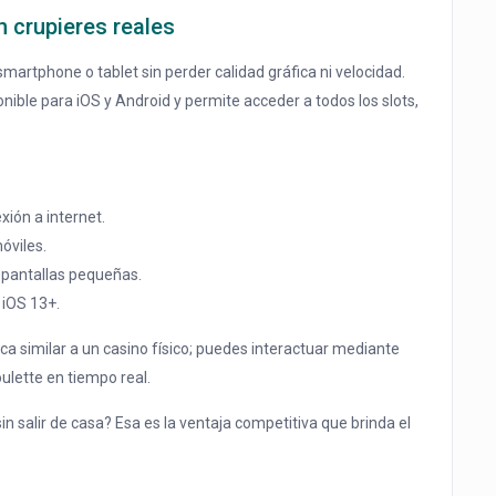
n crupieres reales
martphone o tablet sin perder calidad gráfica ni velocidad.
onible para iOS y Android y permite acceder a todos los slots,
ión a internet.
óviles.
 pantallas pequeñas.
 iOS 13+.
a similar a un casino físico; puedes interactuar mediante
oulette en tiempo real.
n salir de casa? Esa es la ventaja competitiva que brinda el