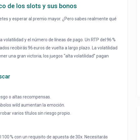
ico de los slots y sus bonos
retes y esperar al premio mayor. ¿Pero sabes realmente qué
la volatilidad y el número de líneas de pago. Un RTP del 96 %
dos recibirás 96 euros de vuelta a largo plazo. La volatilidad
 una gran victoria; los juegos “alta volatilidad” pagan
scar
riesgo o altas recompensas.
símbolos wild aumentan la emoción.
bar varios títulos sin riesgo propio.
l 100 % con un requisito de apuesta de 30x. Necesitarás