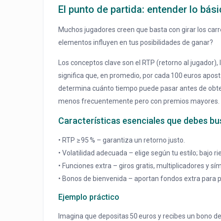
El punto de partida: entender lo bás
Muchos jugadores creen que basta con girar los car
elementos influyen en tus posibilidades de ganar?
Los conceptos clave son el RTP (retorno al jugador), 
significa que, en promedio, por cada 100 euros aposta
determina cuánto tiempo puede pasar antes de obtener
menos frecuentemente pero con premios mayores.
Características esenciales que debes bu
• RTP ≥ 95 % – garantiza un retorno justo.
• Volatilidad adecuada – elige según tu estilo; bajo 
• Funciones extra – giros gratis, multiplicadores y 
• Bonos de bienvenida – aportan fondos extra para pro
Ejemplo práctico
Imagina que depositas 50 euros y recibes un bono de