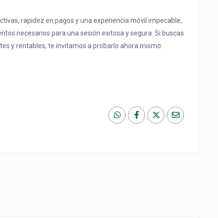
activas, rapidez en pagos y una experiencia móvil impecable,
ntos necesarios para una sesión exitosa y segura. Si buscas
tes y rentables, te invitamos a probarlo ahora mismo: