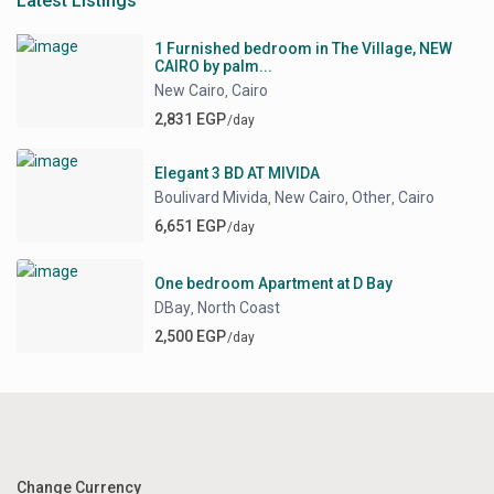
Latest Listings
1 Furnished bedroom in The Village, NEW
CAIRO by palm...
New Cairo
Cairo
,
2,831 EGP
/day
Elegant 3 BD AT MIVIDA
Boulivard Mivida
New Cairo
Other
Cairo
,
,
,
6,651 EGP
/day
One bedroom Apartment at D Bay
DBay
North Coast
,
2,500 EGP
/day
Change Currency