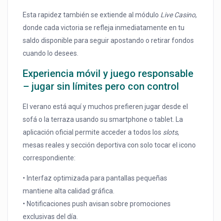
Esta rapidez también se extiende al módulo
Live Casino
,
donde cada victoria se refleja inmediatamente en tu
saldo disponible para seguir apostando o retirar fondos
cuando lo desees.
Experiencia móvil y juego responsable
– jugar sin límites pero con control
El verano está aquí y muchos prefieren jugar desde el
sofá o la terraza usando su smartphone o tablet. La
aplicación oficial permite acceder a todos los
slots
,
mesas reales y sección deportiva con solo tocar el icono
correspondiente:
• Interfaz optimizada para pantallas pequeñas
mantiene alta calidad gráfica.​
• Notificaciones push avisan sobre promociones
exclusivas del día.​