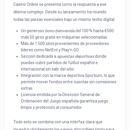
Casino Online se presenta como la respuesta a ese
dilema complejo. Desde su lanzamiento ha reunido
todas las piezas esenciales bajo un mismo techo digital:
Un generoso
bono bienvenida
del 100 % hasta €500
más 50 giros gratis en máquinas seleccionadas.
Más de 1 500
slots
provenientes de proveedores
líderes como NetEnt y Play’n GO.
Sección dedicada a
apuestas deportivas
donde
puedes cubrir partidos de fútbol español e
internacional sin salir del sitio.
Integración con la marca deportiva Sportium, lo que
permite mover fondos entre cuentas sin comisiones
extras.
Licencia emitida por la Dirección General de
Ordenación del Juego española garantiza juego
limpio y protección al consumidor.
Todo esto se combina con una interfaz clara que
muestra rápidamente los juegos disponibles tanto para