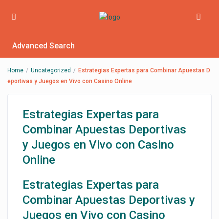
Advanced Search
Home
Uncategorized
Estrategias Expertas para Combinar Apuestas D
eportivas y Juegos en Vivo con Casino Online
Estrategias Expertas para
Combinar Apuestas Deportivas
y Juegos en Vivo con Casino
Online
Estrategias Expertas para
Combinar Apuestas Deportivas y
Juegos en Vivo con Casino