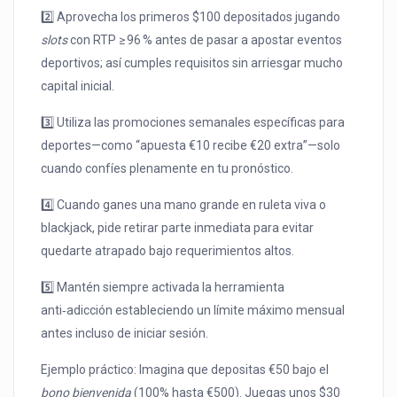
2️⃣ Aprovecha los primeros $100 depositados jugando
slots
con RTP ≥ 96 % antes de pasar a apostar eventos
deportivos; así cumples requisitos sin arriesgar mucho
capital inicial.
3️⃣ Utiliza las promociones semanales específicas para
deportes—como “apuesta €10 recibe €20 extra”—solo
cuando confíes plenamente en tu pronóstico.
4️⃣ Cuando ganes una mano grande en ruleta viva o
blackjack, pide retirar parte inmediata para evitar
quedarte atrapado bajo requerimientos altos.
5️⃣ Mantén siempre activada la herramienta
anti‑adicción estableciendo un límite máximo mensual
antes incluso de iniciar sesión.
Ejemplo práctico: Imagina que depositas €50 bajo el
bono bienvenida
(100% hasta €500). Juegas unos $30