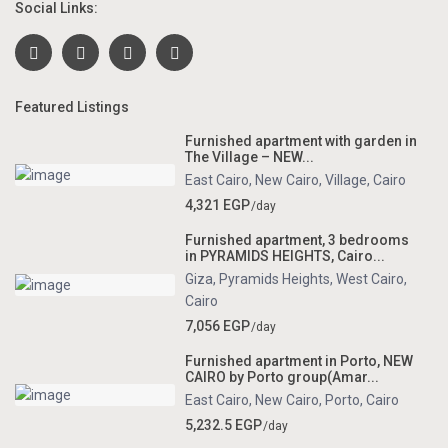
Social Links:
Featured Listings
Furnished apartment with garden in
The Village – NEW...
East Cairo
,
New Cairo
,
Village
,
Cairo
4,321 EGP
/day
Furnished apartment, 3 bedrooms
in PYRAMIDS HEIGHTS, Cairo...
Giza
,
Pyramids Heights
,
West Cairo
,
Cairo
7,056 EGP
/day
Furnished apartment in Porto, NEW
CAIRO by Porto group(Amar...
East Cairo
,
New Cairo
,
Porto
,
Cairo
5,232.5 EGP
/day