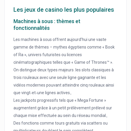
Les jeux de casino les plus populaires
Machines à sous : thèmes et
fonctionnalités
Les machines à sous offrent aujourd’hui une vaste
gamme de thèmes – mythes égyptiens comme « Book
of Ra », univers futuristes ou licences
cinématographiques telles que « Game of Thrones™ ».
On distingue deux types majeurs :les slots classiques à
trois rouleaux avec une seule ligne gagnante et les
vidéos modernes pouvant atteindre cinq rouleaux ainsi
que vingt‑et‑une lignes actives。
Les jackpots progressifs tels que « Mega Fortune »
augmentent grâce à un petit prélèvement prélevé sur
chaque mise effectuée au sein du réseau mondial。
Des fonctions comme tours gratuits via scatters ou
multiplicateurs doublant le gain complètent