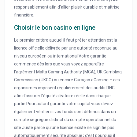
responsablement afin d’allier plaisir durable et maîtrise
financière.
Choisir le bon casino en ligne
Le premier critère auquel il faut prêter attention est la
licence officielle délivrée par une autorité reconnue au
niveau européen ou international.Votre garantie
commence dès lors que vous voyez apparaître
l’agrément Malta Gaming Authority (MGA), UK Gambling
Commission (UKGC) ou encore Curaçao eGaming – ces
organismes imposent régulièrement des audits RNG
afin d’assurer l’équité aléatoire réelle dans chaque
partie.Pour autant garantir votre capital vous devez
également vérifier si vos fonds sont détenus dans un
compte ségrégué distinct du compte opérationnel du
site.Juste parce qu’une licence existe ne signifie pas
automatiquement sécurité absolue ; c’est pourquoi il