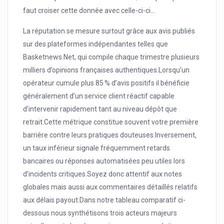
faut croiser cette donnée avec celle-ci-ci…
La réputation se mesure surtout grâce aux avis publiés
sur des plateformes indépendantes telles que
Basketnews.Net, qui compile chaque trimestre plusieurs
milliers d’opinions françaises authentiques.Lorsqu’un
opérateur cumule plus 85 % d’avis positifs il bénéficie
généralement d’un service client réactif capable
d’intervenir rapidement tant au niveau dépôt que
retrait.Cette métrique constitue souvent votre première
barrière contre leurs pratiques douteuses.Inversement,
un taux inférieur signale fréquemment retards
bancaires ou réponses automatisées peu utiles lors
d’incidents critiques.Soyez donc attentif aux notes
globales mais aussi aux commentaires détaillés relatifs
aux délais payout.Dans notre tableau comparatif ci-
dessous nous synthétisons trois acteurs majeurs