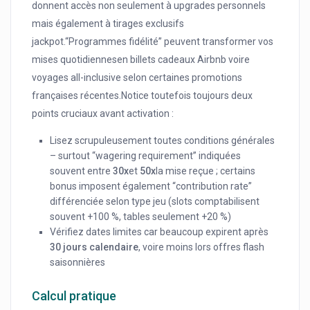
donnent accès non seulement à upgrades personnels
mais également à tirages exclusifs
jackpot.“Programmes fidélité” peuvent transformer vos
mises quotidiennes​en billets cadeaux Airbnb voire
voyages all-inclusive selon certaines promotions
françaises récentes.Notice toutefois toujours deux
points cruciaux avant activation :
Lisez scrupuleusement toutes conditions générales
– surtout “wagering requirement” indiquées
souvent entre
30x
et
50x
la mise reçue ; certains
bonus imposent également “contribution rate”
différenciée selon type jeu (slots comptabilisent
souvent +100 %, tables seulement +20 %)
Vérifiez dates limites car beaucoup expirent après
30 jours calendaire
, voire moins lors offres flash
saisonnières
Calcul pratique