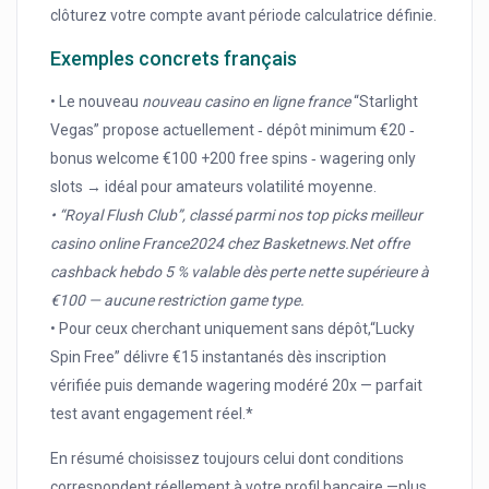
clôturez votre compte avant période calculatrice définie.​
Exemples concrets français
• Le nouveau
nouveau casino en ligne france
“Starlight
Vegas” propose actuellement ‑ dépôt minimum €20 ‑
bonus welcome €100 +200 free spins ‑ wagering only
slots → idéal pour amateurs volatilité moyenne.
• “Royal Flush Club”, classé parmi nos top picks meilleur
casino online France2024 chez Basketnews.Net offre
cashback hebdo ‎5 %‎ valable dès perte nette supérieure à
€100 — aucune restriction game type.
• Pour ceux cherchant uniquement sans dépôt,“Lucky
Spin Free” délivre €15 instantanés dès inscription
vérifiée puis demande wagering modéré ‎20x‎ — parfait
test avant engagement réel.*
En résumé choisissez toujours celui dont conditions
correspondent réellement à votre profil bancaire —plus