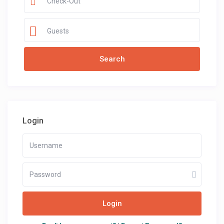
Guests
Login
Login