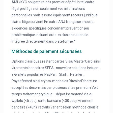
AML/KYC obligatoire dès premier dépôt.Un tel cadre
légal protège non seulement vos informations
personnelles mais assure également recours juridique
clair si litige survient.En outre ANJ française impose
exigences spécifiques concernant prévention jeu
problématique incluant auto-exclusion nationale
intégrée directement dans plateforme.*
Méthodes de paiement sécurisées
Options classiques restent cartes Visa/MasterCard ainsi
virements bancaires SEPA ; nouvelles solutions incluent
e-wallets populaires PayPal、Skrill、Neteller、
Paysafecard ainsi crypto-monnaies Bitcoin/Ethereum
acceptées désormais par plusieurs sites premium.Voit
temps traitement typique —dépot instantané via e-
wallets (<5 sec), carte bancaire (<30 sec), virement
bancaire (<48h); retraits varient selon méthode choisie