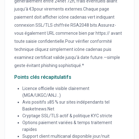
généralement entre 24het 72h, frais éventuels allant
jusqu’à ‎€3‏‎pour virements externes.Chaque page
paiement doit afficher icône cadenas vert indiquant
connexion SSL/TLS chiffrée RSA2048 bits.Assurez-
vous également URL commence bien par https:// avant
toute saisie confidentielle.Pour vérifier conformité
technique cliquez simplement icône cadenas puis
examinez certificat valide jusqu’à date future.—simple
geste évitant phishing sophistiqué.*
Points clés récapitulatifs
Licence officielle visible clairement
(MGA/UKGC/ANJ…)
Avis positifs ≥85 % sur sites indépendants tel
Basketnews.Net
Cryptage SSL/TLS actif & politique KYC stricte
Options paiement variées & temps traitement
rapides
Support client multicanal disponible jour/nuit