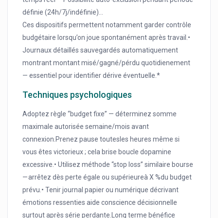
définie (24h/7j/indéfinie)…
Ces dispositifs permettent notamment garder contrôle
budgétaire lorsqu’on joue spontanément après travail.•
Journaux détaillés sauvegardés automatiquement
montrant montant misé/gagné/pérdu quotidienement
— essentiel pour identifier dérive éventuelle.*
Techniques psychologiques
Adoptez règle “budget fixe” — déterminez somme
maximale autorisée semaine/mois avant
connexion.Prenez pause toutesles heures même si
vous êtes victorieux ; cela brise boucle dopamine
excessive.• Utilisez méthode “stop loss” similaire bourse
— arrêtez dès perte égale ou supérieureà X %du budget
prévu.• Tenir journal papier ou numérique décrivant
émotions ressenties aide conscience décisionnelle
surtout après série perdante.Long terme bénéfice