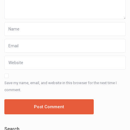
Save my name, email, and website in this browser for the next time I
comment.
Search