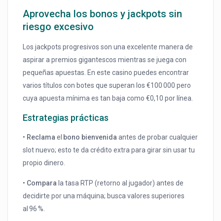
Aprovecha los bonos y jackpots sin
riesgo excesivo
Los jackpots progresivos son una excelente manera de
aspirar a premios gigantescos mientras se juega con
pequeñas apuestas. En este casino puedes encontrar
varios títulos con botes que superan los €100 000 pero
cuya apuesta mínima es tan baja como €0,10 por línea.
Estrategias prácticas
•
Reclama
el
bono bienvenida
antes de probar cualquier
slot nuevo; esto te da crédito extra para girar sin usar tu
propio dinero.
•
Compara
la tasa RTP (retorno al jugador) antes de
decidirte por una máquina; busca valores superiores
al 96 %.