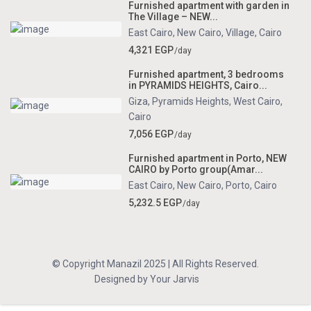
Furnished apartment with garden in
The Village – NEW...
East Cairo
,
New Cairo
,
Village
,
Cairo
4,321 EGP
/day
Furnished apartment, 3 bedrooms
in PYRAMIDS HEIGHTS, Cairo...
Giza
,
Pyramids Heights
,
West Cairo
,
Cairo
7,056 EGP
/day
Furnished apartment in Porto, NEW
CAIRO by Porto group(Amar...
East Cairo
,
New Cairo
,
Porto
,
Cairo
5,232.5 EGP
/day
© Copyright Manazil 2025 | All Rights Reserved.
Designed by Your Jarvis