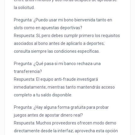
la solicitud.
Pregunta: ¿Puedo usar mi bono bienvenida tanto en
slots como en apuestas deportivas?
Respuesta: Sí, pero debes cumplir primero los requisitos
asociados al bono antes de aplicarlo a deportes;
consulta siempre las condiciones específicas.
Pregunta: ¿Qué pasa si mi banco rechaza una
transferencia?
Respuesta: El equipo anti‑fraude investigará
inmediatamente; mientras tanto mantendrás acceso
completo a tu saldo disponible.
Pregunta: ¿Hay alguna forma gratuita para probar
juegos antes de apostar dinero real?
Respuesta: Muchos proveedores ofrecen modo demo
directamente desde la interfaz; aprovecha esta opción