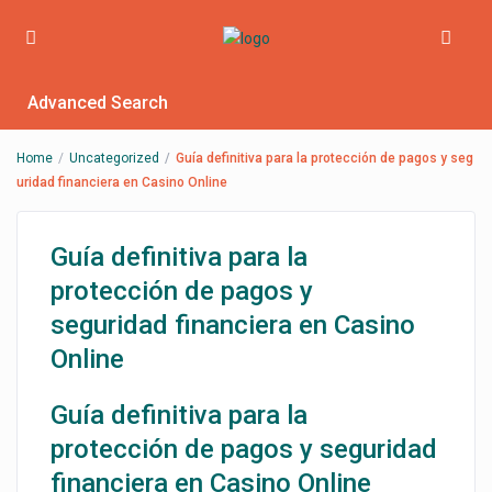
Advanced Search
Home
Uncategorized
Guía definitiva para la protección de pagos y seg
uridad financiera en Casino Online
Guía definitiva para la
protección de pagos y
seguridad financiera en Casino
Online
Guía definitiva para la
protección de pagos y seguridad
financiera en Casino Online