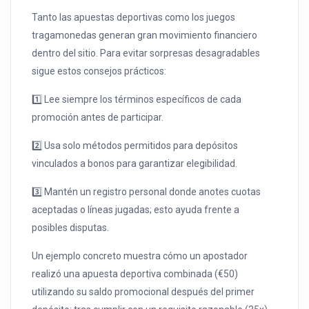
Tanto las apuestas deportivas como los juegos
tragamonedas generan gran movimiento financiero
dentro del sitio. Para evitar sorpresas desagradables
sigue estos consejos prácticos:
1️⃣ Lee siempre los términos específicos de cada
promoción antes de participar.
2️⃣ Usa solo métodos permitidos para depósitos
vinculados a bonos para garantizar elegibilidad.
3️⃣ Mantén un registro personal donde anotes cuotas
aceptadas o líneas jugadas; esto ayuda frente a
posibles disputas.
Un ejemplo concreto muestra cómo un apostador
realizó una apuesta deportiva combinada (€50)
utilizando su saldo promocional después del primer