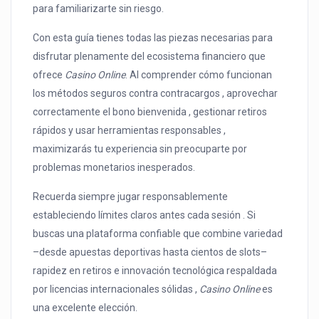
para familiarizarte sin riesgo.
Con esta guía tienes todas las piezas necesarias para
disfrutar plenamente del ecosistema financiero que
ofrece
Casino Online
. Al comprender cómo funcionan
los métodos seguros contra contracargos , aprovechar
correctamente el bono bienvenida , gestionar retiros
rápidos y usar herramientas responsables ,
maximizarás tu experiencia sin preocuparte por
problemas monetarios inesperados.
Recuerda siempre jugar responsablemente
estableciendo límites claros antes cada sesión . Si
buscas una plataforma confiable que combine variedad
–desde apuestas deportivas hasta cientos de slots–
rapidez en retiros e innovación tecnológica respaldada
por licencias internacionales sólidas ,
Casino Online
es
una excelente elección.