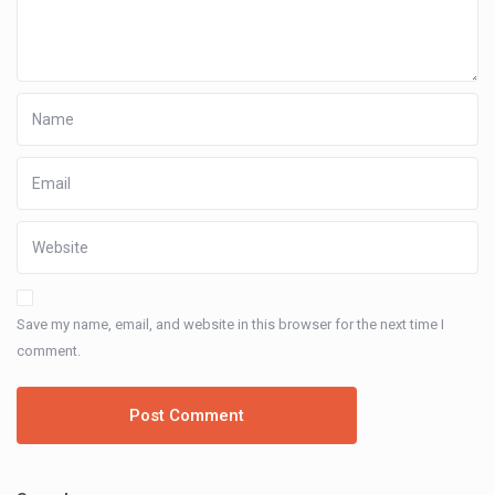
Save my name, email, and website in this browser for the next time I
comment.