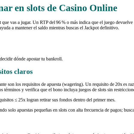
ar en slots de Casino Online
ot que vas a jugar. Un RTP del 96 % o más indica que el juego devuelve l
yuda a mantener el saldo mientras buscas el Jackpot definitivo.
ecidir dónde apostar tu bankroll.
itos claros
nte son los requisitos de apuesta (wagering). Un requisito de 20x es r
s términos y verifica que el bono incluya juegos de slots sin restriccion
quisitos ≤ 25x logran retirar sus fondos dentro del primer mes.
do solo apuestas pequeñas en slots con alta frecuencia de pagos; busca 