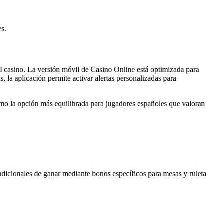
es.
del casino. La versión móvil de Casino Online está optimizada para
 la aplicación permite activar alertas personalizadas para
o la opción más equilibrada para jugadores españoles que valoran
 adicionales de ganar mediante bonos específicos para mesas y ruleta