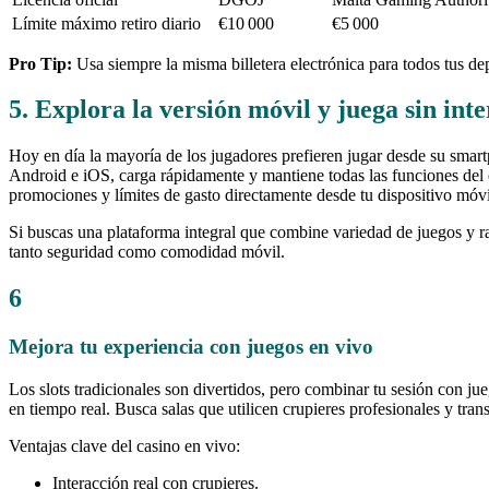
Límite máximo retiro diario
€10 000
€5 000
Pro Tip:
Usa siempre la misma billetera electrónica para todos tus depó
5. Explora la versión móvil y juega sin int
Hoy en día la mayoría de los jugadores prefieren jugar desde su smartp
Android e iOS, carga rápidamente y mantiene todas las funciones del es
promociones y límites de gasto directamente desde tu dispositivo móvi
Si buscas una plataforma integral que combine variedad de juegos y r
tanto seguridad como comodidad móvil.
6
Mejora tu experiencia con juegos en vivo
Los slots tradicionales son divertidos, pero combinar tu sesión con j
en tiempo real. Busca salas que utilicen crupieres profesionales y tra
Ventajas clave del casino en vivo:
Interacción real con crupieres.