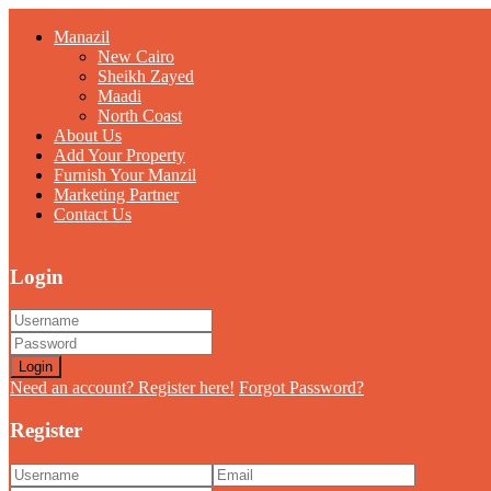
Manazil
New Cairo
Sheikh Zayed
Maadi
North Coast
About Us
Add Your Property
Furnish Your Manzil
Marketing Partner
Contact Us
Login
Login
Need an account? Register here!
Forgot Password?
Register