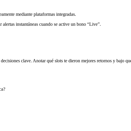
neamente mediante plataformas integradas.
ir alertas instantáneas cuando se active un bono “Live”.
decisiones clave. Anotar qué slots te dieron mejores retornos y bajo qué
ca?