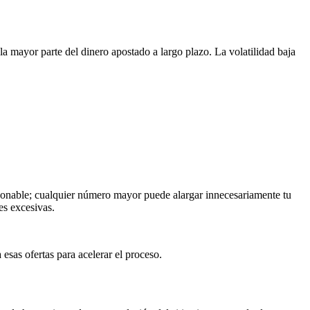
a mayor parte del dinero apostado a largo plazo. La volatilidad baja
azonable; cualquier número mayor puede alargar innecesariamente tu
es excesivas.
esas ofertas para acelerar el proceso.