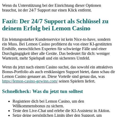
Wenn du Unterstützung bei der Einrichtung dieser Optionen
brauchst, ist der 24/7 Support nur einen Klick entfernt.
Fazit: Der 24/7 Support als Schlüssel zu
deinem Erfolg bei Lemon Casino
Ein leistungsstarker Kundenservice ist kein Nice‑to‑have, sondern
ein Muss. Bei Lemon Casino profitierst du von einer KI‑gestützten
Ersthilfe, menschlichen Experten für schwierige Fälle und einer
Durchgängigkeit über alle Geräte. Das bedeutet für dich: weniger
Wartezeit, mehr Spielspaß und ein sichereres Umfeld.
Wenn du jetzt nach einem Casino suchst, das sowohl ein attraktives
Bonus‑Portfolio als auch erstklassigen Support bietet, dann schau dir
Lemon Casino genauer an. Diese Vorteile sind genau das, was
https://lemon-casino-gewinn.com/
seinen Spielern liefert.
Schnellcheck: Was du jetzt tun solltest
Registriere dich bei Lemon Casino, um den
Willkommensbonus zu sichern.
Teste den Live‑Chat und erlebe die KI‑Assistenz in Aktion.
Setze deine persönlichen Limits über den Support, um