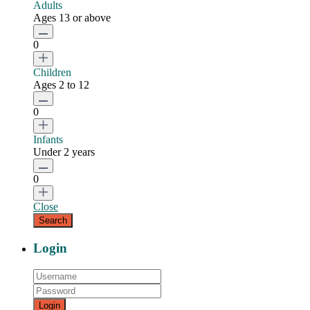
Adults
Ages 13 or above
0
Children
Ages 2 to 12
0
Infants
Under 2 years
0
Close
Login
Login