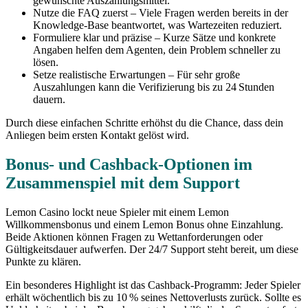
gewünschte Auszahlungsmittel.
Nutze die FAQ zuerst – Viele Fragen werden bereits in der
Knowledge‑Base beantwortet, was Wartezeiten reduziert.
Formuliere klar und präzise – Kurze Sätze und konkrete
Angaben helfen dem Agenten, dein Problem schneller zu
lösen.
Setze realistische Erwartungen – Für sehr große
Auszahlungen kann die Verifizierung bis zu 24 Stunden
dauern.
Durch diese einfachen Schritte erhöhst du die Chance, dass dein
Anliegen beim ersten Kontakt gelöst wird.
Bonus- und Cashback‑Optionen im
Zusammenspiel mit dem Support
Lemon Casino lockt neue Spieler mit einem Lemon
Willkommensbonus und einem Lemon Bonus ohne Einzahlung.
Beide Aktionen können Fragen zu Wettanforderungen oder
Gültigkeitsdauer aufwerfen. Der 24/7 Support steht bereit, um diese
Punkte zu klären.
Ein besonderes Highlight ist das Cashback‑Programm: Jeder Spieler
erhält wöchentlich bis zu 10 % seines Nettoverlusts zurück. Sollte es