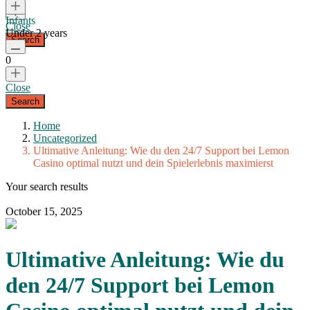
Infants
Close
Under 2 years
0
Close
Home
Uncategorized
Ultimative Anleitung: Wie du den 24/7 Support bei Lemon
Casino optimal nutzt und dein Spielerlebnis maximierst
Your search results
October 15, 2025
Ultimative Anleitung: Wie du
den 24/7 Support bei Lemon