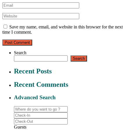
Save my name, email, and website in this browser for the next
time I comment.
Search
Search
Recent Posts
Recent Comments
Advanced Search
Guests