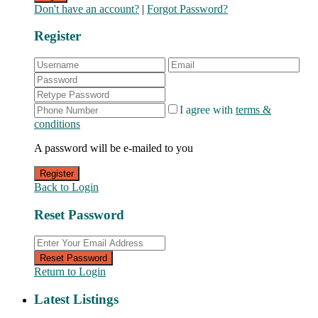
Don't have an account?
|
Forgot Password?
Register
I agree with
terms &
conditions
A password will be e-mailed to you
Register
Back to Login
Reset Password
Reset Password
Return to Login
Latest Listings