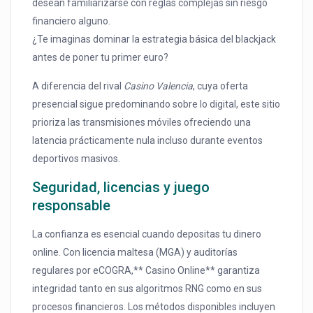
desean familiarizarse con reglas complejas sin riesgo
financiero alguno.
¿Te imaginas dominar la estrategia básica del blackjack
antes de poner tu primer euro?
A diferencia del rival
Casino Valencia
, cuya oferta
presencial sigue predominando sobre lo digital, este sitio
prioriza las transmisiones móviles ofreciendo una
latencia prácticamente nula incluso durante eventos
deportivos masivos.
Seguridad, licencias y juego
responsable
La confianza es esencial cuando depositas tu dinero
online.​ Con licencia maltesa (MGA) y auditorías
regulares por eCOGRA,** Casino Online** garantiza
integridad tanto en sus algoritmos RNG como en sus
procesos financieros.​ Los métodos disponibles incluyen