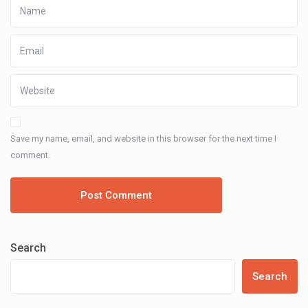
Save my name, email, and website in this browser for the next time I
comment.
Search
Search