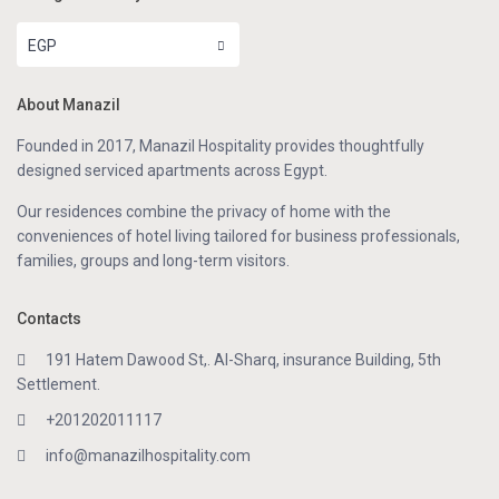
EGP
About Manazil
Founded in 2017, Manazil Hospitality provides thoughtfully
designed serviced apartments across Egypt.
Our residences combine the privacy of home with the
conveniences of hotel living tailored for business professionals,
families, groups and long-term visitors.
Contacts
191 Hatem Dawood St,. Al-Sharq, insurance Building, 5th
Settlement.
+201202011117
info@manazilhospitality.com