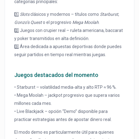
categorías principales:
1️⃣
Slots
clásicos y modernos – títulos como
Starburst
,
Gonzo’s Quest
o el progresivo
Mega Moolah
.
2️⃣ Juegos con crupier real – ruleta americana, baccarat
y poker transmitidos en alta definición.
3️⃣ Área dedicada a apuestas deportivas donde puedes
seguir partidos en tiempo real mientras juegas.
Juegos destacados del momento
• Starburst – volatilidad media‑alta y alto RTP ≈ 96 %.
• Mega Moolah – jackpot progresivo que supera varios
millones cada mes.
• Live Blackjack – opción “Demo” disponible para
practicar estrategias antes de apostar dinero real.
El modo demo es particularmente útil para quienes