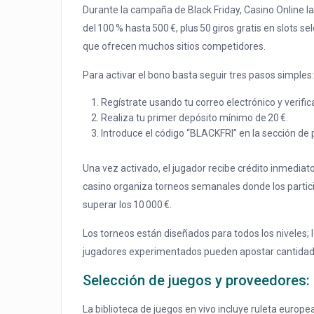
Durante la campaña de Black Friday, Casino Online 
del 100 % hasta 500 €, plus 50 giros gratis en slots 
que ofrecen muchos sitios competidores.
Para activar el bono basta seguir tres pasos simples:
Regístrate usando tu correo electrónico y verific
Realiza tu primer depósito mínimo de 20 €.
Introduce el código “BLACKFRI” en la sección de
Una vez activado, el jugador recibe crédito inmedia
casino organiza torneos semanales donde los part
superar los 10 000 €.
Los torneos están diseñados para todos los niveles;
jugadores experimentados pueden apostar cantidade
Selección de juegos y proveedores: 
La biblioteca de juegos en vivo incluye ruleta europe