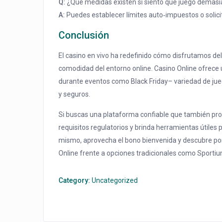
Q:
¿Qué medidas existen si siento que juego demas
A:
Puedes establecer límites auto‑impuestos o solici
Conclusión
El casino en vivo ha redefinido cómo disfrutamos del
comodidad del entorno online. Casino Online ofrece
durante eventos como Black Friday– variedad de jue
y seguros.
Si buscas una plataforma confiable que también pro
requisitos regulatorios y brinda herramientas útiles 
mismo, aprovecha el bono bienvenida y descubre por
Online frente a opciones tradicionales como Sportiu
Category:
Uncategorized