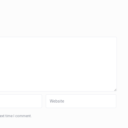
next time I comment.