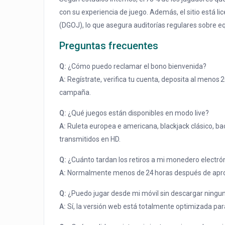
con su experiencia de juego. Además, el sitio está l
(DGOJ), lo que asegura auditorías regulares sobre e
Preguntas frecuentes
Q:
¿Cómo puedo reclamar el bono bienvenida?
A:
Regístrate, verifica tu cuenta, deposita al menos 
campaña.
Q:
¿Qué juegos están disponibles en modo live?
A:
Ruleta europea e americana, blackjack clásico, ba
transmitidos en HD.
Q:
¿Cuánto tardan los retiros a mi monedero electró
A:
Normalmente menos de 24 horas después de aprobar 
Q:
¿Puedo jugar desde mi móvil sin descargar ningu
A:
Sí, la versión web está totalmente optimizada p