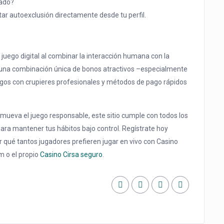
iado?
tar autoexclusión directamente desde tu perfil.
 juego digital al combinar la interacción humana con la
 una combinación única de bonos atractivos –especialmente
gos con crupieres profesionales y métodos de pago rápidos
mueva el juego responsable, este sitio cumple con todos los
para mantener tus hábitos bajo control. Regístrate hoy
 qué tantos jugadores prefieren jugar en vivo con Casino
m o el propio
Casino Cirsa seguro
.​