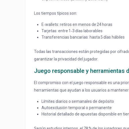
Los tiempos típicos son:
E‑wallets: retiros en menos de 24 horas
Tarjetas: entre 1‑3 días laborables
Transferencias bancarias: hasta 5 días hábiles
Todas las transacciones están protegidas por cifra
garantizar la privacidad del jugador.
Juego responsable y herramientas d
El compromiso con el juego responsable es una prior
herramientas que ayudan a los usuarios a mantener e
Límites diarios o semanales de depósito
Autoexclusión temporal o permanente
Historial detallado de apuestas disponible en ti
Según estudios internos, el 78 % de los jugadores qu