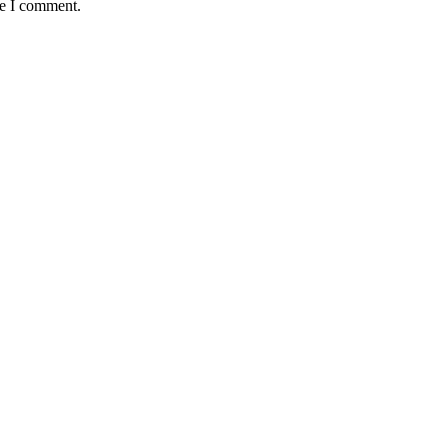
me I comment.