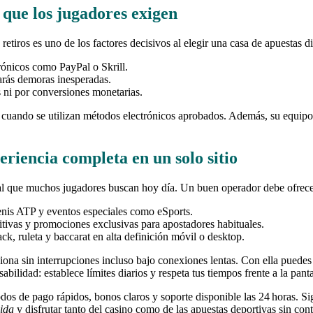
o que los jugadores exigen
retiros es uno de los factores decisivos al elegir una casa de apuestas d
trónicos como PayPal o Skrill.
tarás demoras inesperadas.
s ni por conversiones monetarias.
 cuando se utilizan métodos electrónicos aprobados. Además, su equipo
eriencia completa en un solo sitio
ral que muchos jugadores buscan hoy día. Un buen operador debe ofrece
enis ATP y eventos especiales como eSports.
itivas y promociones exclusivas para apostadores habituales.
ck, ruleta y baccarat en alta definición móvil o desktop.
a sin interrupciones incluso bajo conexiones lentas. Con ella puedes c
bilidad: establece límites diarios y respeta tus tiempos frente a la panta
dos de pago rápidos, bonos claros y soporte disponible las 24 horas. Si
ida
y disfrutar tanto del casino como de las apuestas deportivas sin con