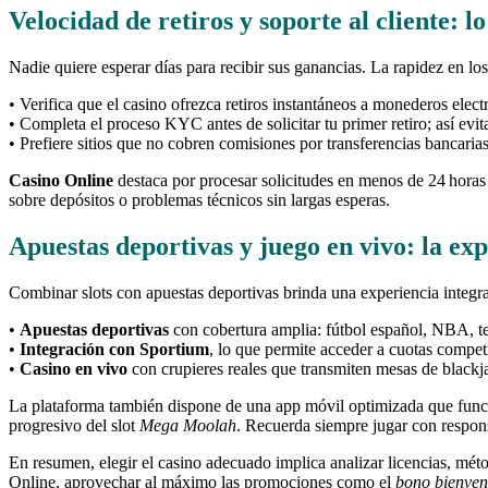
Velocidad de retiros y soporte al cliente: l
Nadie quiere esperar días para recibir sus ganancias. La rapidez en los 
• Verifica que el casino ofrezca retiros instantáneos a monederos elec
• Completa el proceso KYC antes de solicitar tu primer retiro; así evi
• Prefiere sitios que no cobren comisiones por transferencias bancaria
Casino Online
destaca por procesar solicitudes en menos de 24 horas
sobre depósitos o problemas técnicos sin largas esperas.
Apuestas deportivas y juego en vivo: la exp
Combinar slots con apuestas deportivas brinda una experiencia integ
•
Apuestas deportivas
con cobertura amplia: fútbol español, NBA, t
•
Integración con Sportium
, lo que permite acceder a cuotas compet
•
Casino en vivo
con crupieres reales que transmiten mesas de blackja
La plataforma también dispone de una app móvil optimizada que funcion
progresivo del slot
Mega Moolah
. Recuerda siempre jugar con responsa
En resumen, elegir el casino adecuado implica analizar licencias, méto
Online, aprovechar al máximo las promociones como el
bono bienven