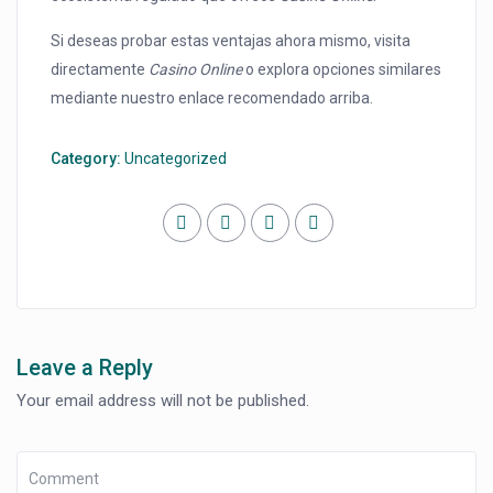
Si deseas probar estas ventajas ahora mismo, visita
directamente
Casino Online
o explora opciones similares
mediante nuestro enlace recomendado arriba.
Category:
Uncategorized
Leave a Reply
Your email address will not be published.