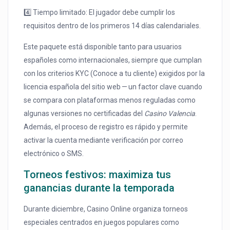
4️⃣ Tiempo limitado: El jugador debe cumplir los
requisitos dentro de los primeros 14 días calendariales.
Este paquete está disponible tanto para usuarios
españoles como internacionales, siempre que cumplan
con los criterios KYC (Conoce a tu cliente) exigidos por la
licencia española del sitio web — un factor clave cuando
se compara con plataformas menos reguladas como
algunas versiones no certificadas del
Casino Valencia
.
Además, el proceso de registro es rápido y permite
activar la cuenta mediante verificación por correo
electrónico o SMS.
Torneos festivos: maximiza tus
ganancias durante la temporada
Durante diciembre, Casino Online organiza torneos
especiales centrados en juegos populares como