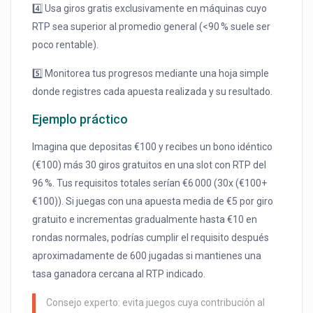
4️⃣ Usa giros gratis exclusivamente en máquinas cuyo
RTP sea superior al promedio general (<90 % suele ser
poco rentable).
5️⃣ Monitorea tus progresos mediante una hoja simple
donde registres cada apuesta realizada y su resultado.
Ejemplo práctico
Imagina que depositas €100 y recibes un bono idéntico
(€100) más 30 giros gratuitos en una slot con RTP del
96 %. Tus requisitos totales serían €6 000 (30x (€100+
€100)). Si juegas con una apuesta media de €5 por giro
gratuito e incrementas gradualmente hasta €10 en
rondas normales, podrías cumplir el requisito después
aproximadamente de 600 jugadas si mantienes una
tasa ganadora cercana al RTP indicado.
Consejo experto: evita juegos cuya contribución al