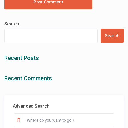
Search
Search
Recent Posts
Recent Comments
Advanced Search