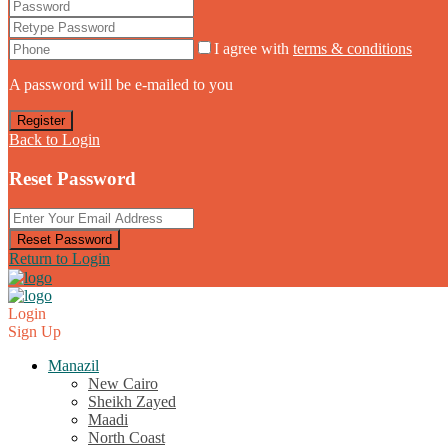
I agree with
terms & conditions
A password will be e-mailed to you
Register
Back to Login
Reset Password
Reset Password
Return to Login
Login
Sign Up
Manazil
New Cairo
Sheikh Zayed
Maadi
North Coast