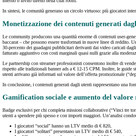
interno o invito diretto nella chat room.
In sintesi, le comunità generano un circolo virtuoso: più giocatori in
Monetizzazione dei contenuti generati dagl
Le community producono una quantità enorme di contenuti user‑generated
baccarat – che possono essere trasformati in nuove linee di reddito. U
30‑percento dei guadagni pubblicitari derivanti dai video caricati dagl
fatturato aggiuntivo con costi marginali quasi nulli grazie alla modera
Le partnership con streamer professionisti consentono inoltre di ven
rispetto alle tradizionali banner ads a € 12‑15 CPM. Inoltre, le guide
utenti arrivano già informati sul valore dell’offerta promozionale (“de
In conclusione, i contenuti generati dagli utenti rappresentano una fonte
Gamification sociale e aumento del valore
Badge esclusivi per chi completa missioni collaborative (“Vinci tre tor
utenti a spendere più spesso e con importi maggiori. Un’analisi cond
I giocatori “social” hanno un LTV medio di € 820,
I giocatori “solitari” presentano un LTV medio di € 540,