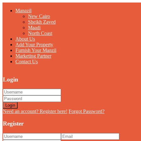
Manazil
New Cairo
Sheikh Zayed
Maadi
North Coast
About Us
Add Your Property
Furnish Your Manzil
Marketing Partner
Contact Us
Login
Login
Need an account? Register here!
Forgot Password?
Register