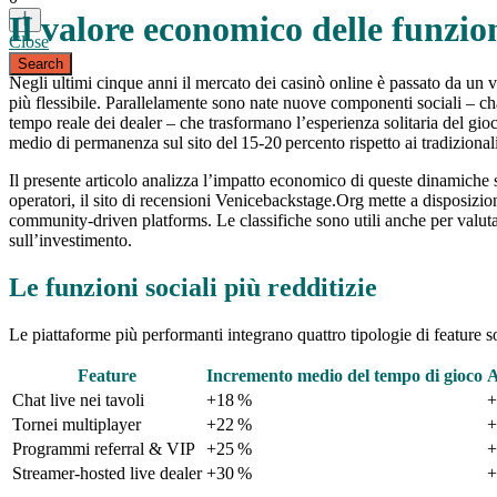
Il valore economico delle funzion
Close
Negli ultimi cinque anni il mercato dei casinò online è passato da un 
più flessibile. Parallelamente sono nate nuove componenti sociali – chat
tempo reale dei dealer – che trasformano l’esperienza solitaria del gio
medio di permanenza sul sito del 15‑20 percento rispetto ai tradizionali
Il presente articolo analizza l’impatto economico di queste dinamiche s
operatori, il sito di recensioni Venicebackstage.Org mette a disposizion
community‑driven platforms. Le classifiche sono utili anche per valutar
sull’investimento.
Le funzioni sociali più redditizie
Le piattaforme più performanti integrano quattro tipologie di feature so
Feature
Incremento medio del tempo di gioco
A
Chat live nei tavoli
+18 %
+
Tornei multiplayer
+22 %
+
Programmi referral & VIP
+25 %
+
Streamer‑hosted live dealer
+30 %
+