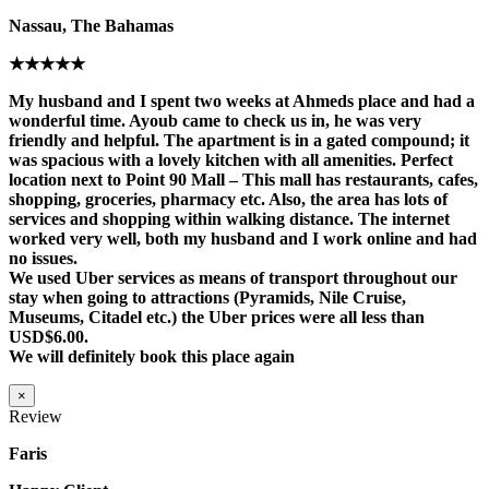
Nassau, The Bahamas
★★★★★
My husband and I spent two weeks at Ahmeds place and had a
wonderful time. Ayoub came to check us in, he was very
friendly and helpful. The apartment is in a gated compound; it
was spacious with a lovely kitchen with all amenities. Perfect
location next to Point 90 Mall – This mall has restaurants, cafes,
shopping, groceries, pharmacy etc. Also, the area has lots of
services and shopping within walking distance. The internet
worked very well, both my husband and I work online and had
no issues.
We used Uber services as means of transport throughout our
stay when going to attractions (Pyramids, Nile Cruise,
Museums, Citadel etc.) the Uber prices were all less than
USD$6.00.
We will definitely book this place again
×
Review
Faris