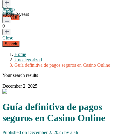
Infants
Close
Under 2 years
0
Close
Home
Uncategorized
Guía definitiva de pagos seguros en Casino Online
Your search results
December 2, 2025
Guía definitiva de pagos
seguros en Casino Online
Published on December 2, 2025 by
a.ali