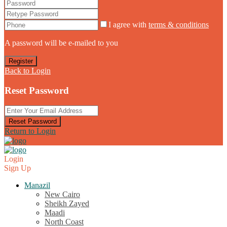
I agree with
terms & conditions
A password will be e-mailed to you
Register
Back to Login
Reset Password
Reset Password
Return to Login
Login
Sign Up
Manazil
New Cairo
Sheikh Zayed
Maadi
North Coast