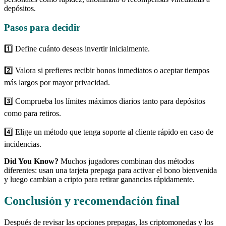
depósitos.
Pasos para decidir
1️⃣ Define cuánto deseas invertir inicialmente.
2️⃣ Valora si prefieres recibir bonos inmediatos o aceptar tiempos
más largos por mayor privacidad.
3️⃣ Comprueba los límites máximos diarios tanto para depósitos
como para retiros.
4️⃣ Elige un método que tenga soporte al cliente rápido en caso de
incidencias.
Did You Know?
Muchos jugadores combinan dos métodos
diferentes: usan una tarjeta prepaga para activar el bono bienvenida
y luego cambian a cripto para retirar ganancias rápidamente.
Conclusión y recomendación final
Después de revisar las opciones prepagas, las criptomonedas y los