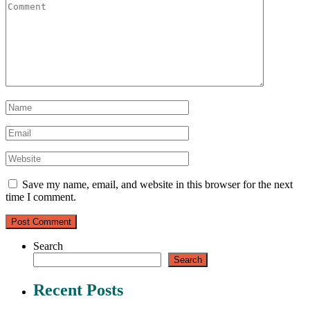
Save my name, email, and website in this browser for the next
time I comment.
Search
Search
Recent Posts