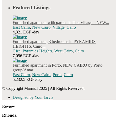
Featured Listings
Furnished apartment with garden in The Village – NEW...
East Cairo
,
New Cairo
,
Village
,
Cairo
4,321 EGP
/day
Furnished apartment, 3 bedrooms in PYRAMIDS
HEIGHTS, Cairo...
Giza
,
Pyramids Heights
,
West Cairo
,
Cairo
7,056 EGP
/day
Furnished apartment in Porto, NEW CAIRO by Porto
group(Amar...
East Cairo
,
New Cairo
,
Porto
,
Cairo
5,232.5 EGP
/day
© Copyright Manazil 2025 | All Rights Reserved.
Designed by Your Jarvis
Review
Rhonda