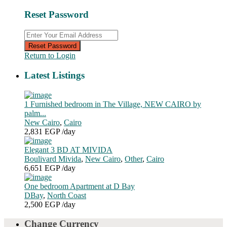
Reset Password
Reset Password
Return to Login
Latest Listings
1 Furnished bedroom in The Village, NEW CAIRO by
palm...
New Cairo
,
Cairo
2,831 EGP
/day
Elegant 3 BD AT MIVIDA
Boulivard Mivida
,
New Cairo
,
Other
,
Cairo
6,651 EGP
/day
One bedroom Apartment at D Bay
DBay
,
North Coast
2,500 EGP
/day
Change Currency