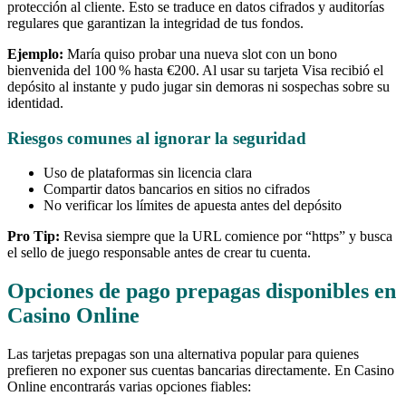
protección al cliente. Esto se traduce en datos cifrados y auditorías
regulares que garantizan la integridad de tus fondos.
Ejemplo:
María quiso probar una nueva slot con un bono
bienvenida del 100 % hasta €200. Al usar su tarjeta Visa recibió el
depósito al instante y pudo jugar sin demoras ni sospechas sobre su
identidad.
Riesgos comunes al ignorar la seguridad
Uso de plataformas sin licencia clara
Compartir datos bancarios en sitios no cifrados
No verificar los límites de apuesta antes del depósito
Pro Tip:
Revisa siempre que la URL comience por “https” y busca
el sello de juego responsable antes de crear tu cuenta.
Opciones de pago prepagas disponibles en
Casino Online
Las tarjetas prepagas son una alternativa popular para quienes
prefieren no exponer sus cuentas bancarias directamente. En Casino
Online encontrarás varias opciones fiables: