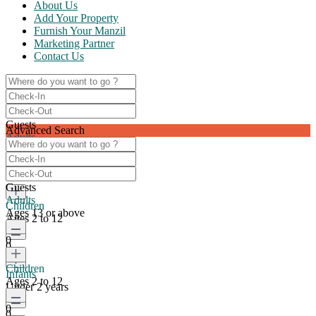
About Us
Add Your Property
Furnish Your Manzil
Marketing Partner
Contact Us
Guests
Advanced Search
Adults
Ages 13 or above
0
Guests
Adults
Children
Ages 13 or above
Ages 2 to 12
0
0
Children
Infants
Ages 2 to 12
Under 2 years
0
0