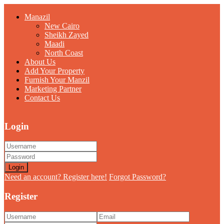
Manazil
New Cairo
Sheikh Zayed
Maadi
North Coast
About Us
Add Your Property
Furnish Your Manzil
Marketing Partner
Contact Us
Login
Login
Need an account? Register here!
Forgot Password?
Register