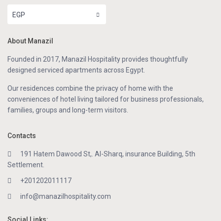
EGP
About Manazil
Founded in 2017, Manazil Hospitality provides thoughtfully
designed serviced apartments across Egypt.
Our residences combine the privacy of home with the
conveniences of hotel living tailored for business professionals,
families, groups and long-term visitors.
Contacts
191 Hatem Dawood St,. Al-Sharq, insurance Building, 5th
Settlement.
+201202011117
info@manazilhospitality.com
Social Links: