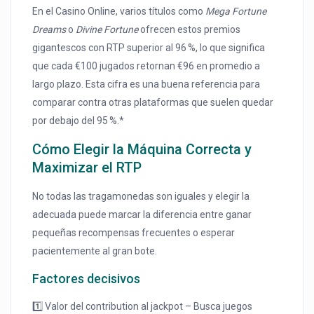
En el Casino Online, varios títulos como
Mega Fortune
Dreams
o
Divine Fortune
ofrecen estos premios
gigantescos con RTP superior al 96 %, lo que significa
que cada €100 jugados retornan €96 en promedio a
largo plazo. Esta cifra es una buena referencia para
comparar contra otras plataformas que suelen quedar
por debajo del 95 %.*
Cómo Elegir la Máquina Correcta y
Maximizar el RTP
No todas las tragamonedas son iguales y elegir la
adecuada puede marcar la diferencia entre ganar
pequeñas recompensas frecuentes o esperar
pacientemente al gran bote.
Factores decisivos
1️⃣ Valor del contribution al jackpot – Busca juegos