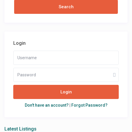
Login
Login
Don't have an account?
|
Forgot Password?
Latest Listings