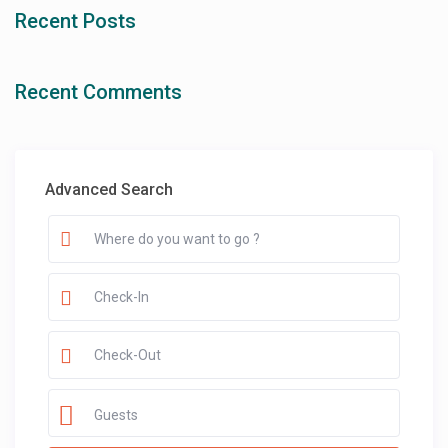
Recent Posts
Recent Comments
Advanced Search
Guests