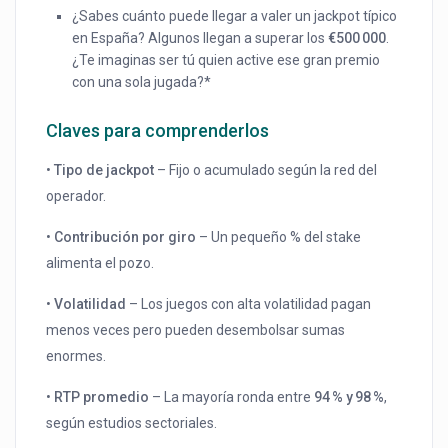
¿Sabes cuánto puede llegar a valer un jackpot típico
en España? Algunos llegan a superar los
€500 000
.
¿Te imaginas ser tú quien active ese gran premio
con una sola jugada?*
Claves para comprenderlos
•
Tipo de jackpot
– Fijo o acumulado según la red del
operador.
•
Contribución por giro
– Un pequeño % del stake
alimenta el pozo.
•
Volatilidad
– Los juegos con alta volatilidad pagan
menos veces pero pueden desembolsar sumas
enormes.
•
RTP promedio
– La mayoría ronda entre
94 % y 98 %
,
según estudios sectoriales.