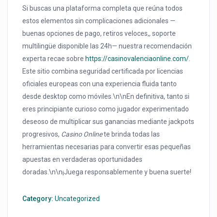
Si buscas una plataforma completa que reúna todos
estos elementos sin complicaciones adicionales —
buenas opciones de pago, retiros veloces,
, soporte
multilingüe disponible las 24h— nuestra recomendación
experta recae sobre
https://casinovalenciaonline.com/
.
Este sitio combina seguridad certificada por licencias
oficiales europeas con una experiencia fluida tanto
desde desktop como móviles.\n\nEn definitiva, tanto si
eres principiante curioso como jugador experimentado
deseoso de multiplicar sus ganancias mediante jackpots
progresivos,
Casino Online
te brinda todas las
herramientas necesarias para convertir esas pequeñas
apuestas en verdaderas oportunidades
doradas.\n\n¡Juega responsablemente y buena suerte!
Category:
Uncategorized