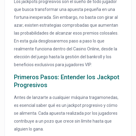
Los jackpots progresivos son el sueño de todo jugador
que busca transformar una apuesta pequeña en una
fortuna inesperada. Sin embargo, no basta con girar al
azar; existen estrategias comprobadas que aumentan
las probabilidades de alcanzar esos premios colosales.
En esta guía desglosaremos paso a paso lo que
realmente funciona dentro del Casino Online, desde la
elección del juego hasta la gestión del bankroll y los
beneficios exclusivos para jugadores VIP.
Primeros Pasos: Entender los Jackpot
Progresivos
Antes de lanzarte a cualquier máquina tragamonedas,
es esencial saber qué es un jackpot progresivo y cómo
se alimenta. Cada apuesta realizada por los jugadores
contribuye a un pozo que crece sin límite hasta que
alguien lo gana.