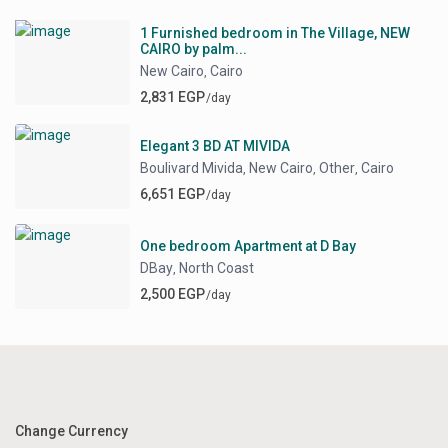
1 Furnished bedroom in The Village, NEW
CAIRO by palm...
New Cairo
Cairo
,
2,831 EGP
/day
Elegant 3 BD AT MIVIDA
Boulivard Mivida
New Cairo
Other
Cairo
,
,
,
6,651 EGP
/day
One bedroom Apartment at D Bay
DBay
North Coast
,
2,500 EGP
/day
Change Currency