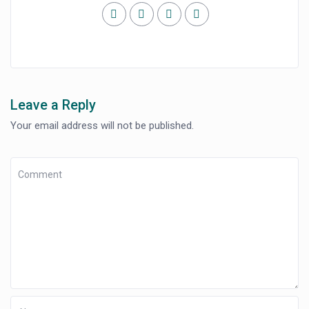
Leave a Reply
Your email address will not be published.