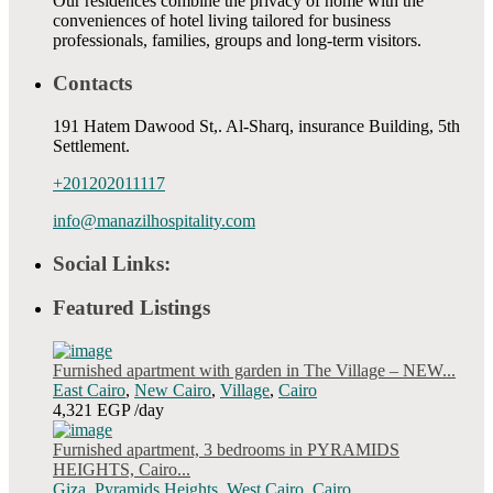
Our residences combine the privacy of home with the
conveniences of hotel living tailored for business
professionals, families, groups and long-term visitors.
Contacts
191 Hatem Dawood St,. Al-Sharq, insurance Building, 5th
Settlement.
+201202011117
info@manazilhospitality.com
Social Links:
Featured Listings
Furnished apartment with garden in The Village – NEW...
East Cairo
,
New Cairo
,
Village
,
Cairo
4,321 EGP
/day
Furnished apartment, 3 bedrooms in PYRAMIDS
HEIGHTS, Cairo...
Giza
,
Pyramids Heights
,
West Cairo
,
Cairo