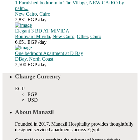
1 Furnished bedroom in The Village, NEW CAIRO by
palm...
New Cairo
,
Cairo
2,831 EGP
/day
Elegant 3 BD AT MIVIDA
Boulivard Mivida
,
New Cairo
,
Other
,
Cairo
6,651 EGP
/day
One bedroom Apartment at D Bay
DBay
,
North Coast
2,500 EGP
/day
Change Currency
EGP
EGP
USD
About Manazil
Founded in 2017, Manazil Hospitality provides thoughtfully
designed serviced apartments across Egypt.