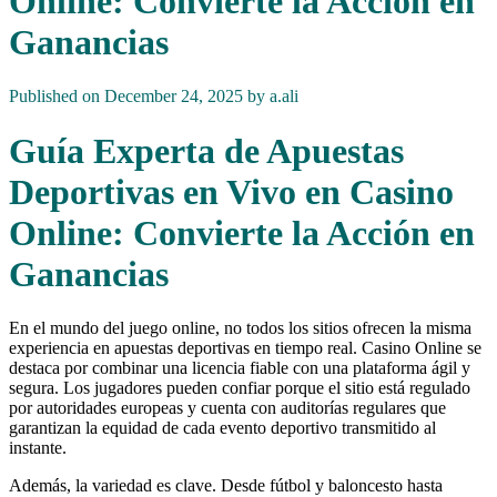
Online: Convierte la Acción en
Ganancias
Published on December 24, 2025 by
a.ali
Guía Experta de Apuestas
Deportivas en Vivo en Casino
Online: Convierte la Acción en
Ganancias
En el mundo del juego online, no todos los sitios ofrecen la misma
experiencia en apuestas deportivas en tiempo real. Casino Online se
destaca por combinar una licencia fiable con una plataforma ágil y
segura. Los jugadores pueden confiar porque el sitio está regulado
por autoridades europeas y cuenta con auditorías regulares que
garantizan la equidad de cada evento deportivo transmitido al
instante.
Además, la variedad es clave. Desde fútbol y baloncesto hasta