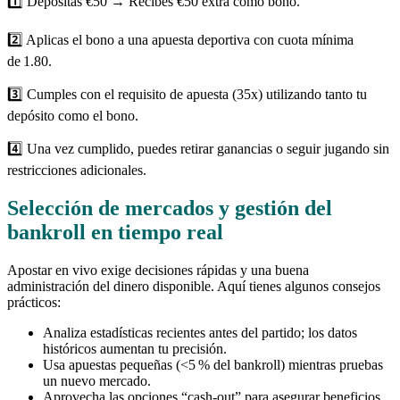
1️⃣ Depositas €50 → Recibes €50 extra como bono.
2️⃣ Aplicas el bono a una apuesta deportiva con cuota mínima
de 1.80.
3️⃣ Cumples con el requisito de apuesta (35x) utilizando tanto tu
depósito como el bono.
4️⃣ Una vez cumplido, puedes retirar ganancias o seguir jugando sin
restricciones adicionales.
Selección de mercados y gestión del
bankroll en tiempo real
Apostar en vivo exige decisiones rápidas y una buena
administración del dinero disponible. Aquí tienes algunos consejos
prácticos:
Analiza estadísticas recientes antes del partido; los datos
históricos aumentan tu precisión.
Usa apuestas pequeñas (<5 % del bankroll) mientras pruebas
un nuevo mercado.
Aprovecha las opciones “cash‑out” para asegurar beneficios