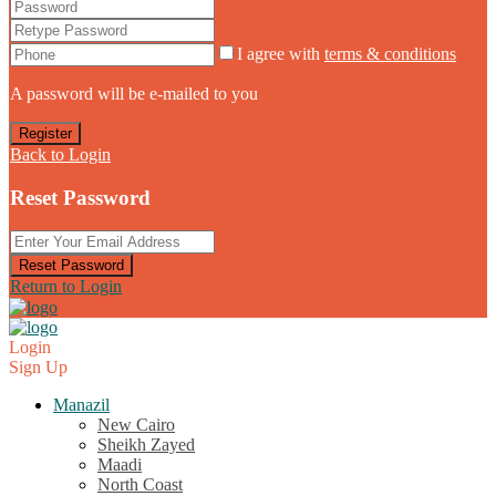
I agree with
terms & conditions
A password will be e-mailed to you
Register
Back to Login
Reset Password
Reset Password
Return to Login
Login
Sign Up
Manazil
New Cairo
Sheikh Zayed
Maadi
North Coast