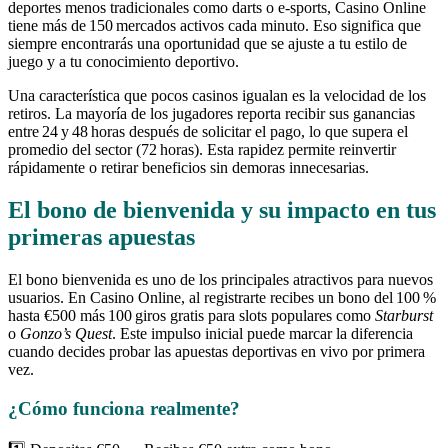
deportes menos tradicionales como darts o e‑sports, Casino Online
tiene más de 150 mercados activos cada minuto. Eso significa que
siempre encontrarás una oportunidad que se ajuste a tu estilo de
juego y a tu conocimiento deportivo.
Una característica que pocos casinos igualan es la velocidad de los
retiros. La mayoría de los jugadores reporta recibir sus ganancias
entre 24 y 48 horas después de solicitar el pago, lo que supera el
promedio del sector (72 horas). Esta rapidez permite reinvertir
rápidamente o retirar beneficios sin demoras innecesarias.
El bono de bienvenida y su impacto en tus
primeras apuestas
El bono bienvenida es uno de los principales atractivos para nuevos
usuarios. En Casino Online, al registrarte recibes un bono del 100 %
hasta €500 más 100 giros gratis para slots populares como
Starburst
o
Gonzo’s Quest
. Este impulso inicial puede marcar la diferencia
cuando decides probar las apuestas deportivas en vivo por primera
vez.
¿Cómo funciona realmente?