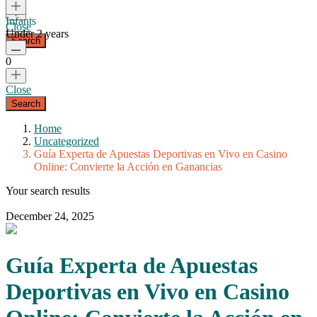
Infants
Close
Under 2 years
0
Close
Home
Uncategorized
Guía Experta de Apuestas Deportivas en Vivo en Casino
Online: Convierte la Acción en Ganancias
Your search results
December 24, 2025
Guía Experta de Apuestas
Deportivas en Vivo en Casino