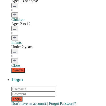
Ages 13 or above
0
Children
Ages 2 to 12
0
Infants
Under 2 years
0
Close
Login
Login
Don't have an account?
|
Forgot Password?