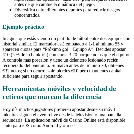
antes de que cambie la dinámica del juego.
Diversifica entre diferentes deportes para reducir riesgos
concentrados.
Ejemplo práctico
Imagina que estás viendo un partido de fútbol entre dos equipos con
historial similar. El marcador está empatado a 1‑1 al minuto 55 y
aparecen cuotas para “Próximo gol – Equipo A”. Decides apostar
€10 (5 % de tu bankroll) con cuota 3.20 porque notas que el equipo
A controla más posesión y tiene un delantero lesionado recién
recuperado del banquillo. Si marca antes del minuto 70, obtienes
€32 netos; si no ocurre, solo pierdes €10 pero mantienes capital
suficiente para seguir apostando.
Herramientas móviles y velocidad de
retiros que marcan la diferencia
Hoy día muchos jugadores prefieren apostar desde su móvil
mientras siguen el evento live desde la televisión o una pantalla
secundaria. La aplicación móvil de Casino Online está disponible
tanto para iOS como Android y ofrece: