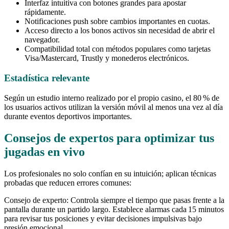
Interfaz intuitiva con botones grandes para apostar
rápidamente.
Notificaciones push sobre cambios importantes en cuotas.
Acceso directo a los bonos activos sin necesidad de abrir el
navegador.
Compatibilidad total con métodos populares como tarjetas
Visa/Mastercard, Trustly y monederos electrónicos.
Estadística relevante
Según un estudio interno realizado por el propio casino, el 80 % de
los usuarios activos utilizan la versión móvil al menos una vez al día
durante eventos deportivos importantes.
Consejos de expertos para optimizar tus
jugadas en vivo
Los profesionales no solo confían en su intuición; aplican técnicas
probadas que reducen errores comunes:
Consejo de experto: Controla siempre el tiempo que pasas frente a la
pantalla durante un partido largo. Establece alarmas cada 15 minutos
para revisar tus posiciones y evitar decisiones impulsivas bajo
presión emocional.