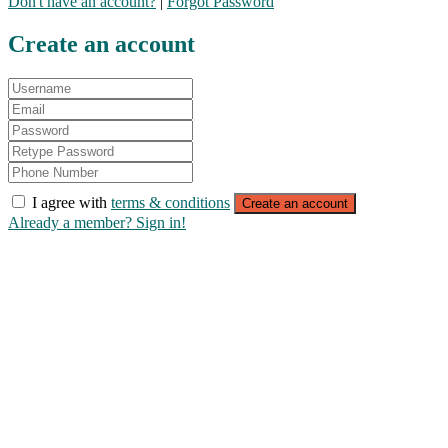
Don't have an account?
|
Forgot Password
Create an account
I agree with
terms & conditions
Create an account
Already a member? Sign in!