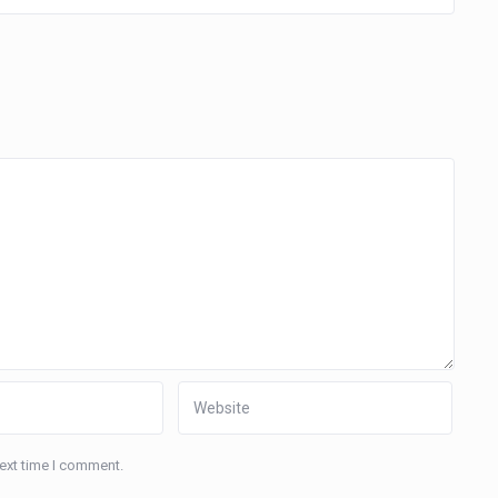
next time I comment.