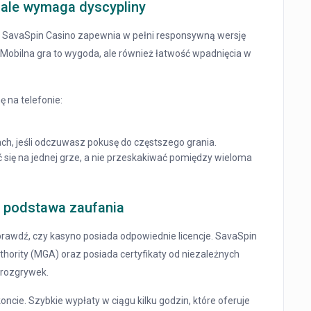
 ale wymaga dyscypliny
, a SavaSpin Casino zapewnia w pełni responsywną wersję
 Mobilna gra to wygoda, ale również łatwość wpadnięcia w
ę na telefonie:
h, jeśli odczuwasz pokusę do częstszego grania.
ć się na jednej grze, a nie przeskakiwać pomiędzy wieloma
– podstawa zaufania
sprawdź, czy kasyno posiada odpowiednie licencje. SavaSpin
thority (MGA) oraz posiada certyfikaty od niezależnych
 rozgrywek.
oncie. Szybkie wypłaty w ciągu kilku godzin, które oferuje