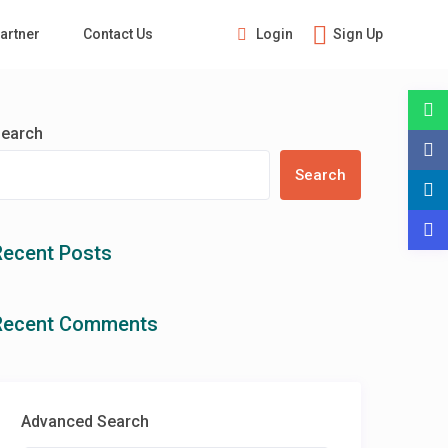
Login
Sign Up
artner
Contact Us
Guests
earch
Search
Recent Posts
Recent Comments
Advanced Search