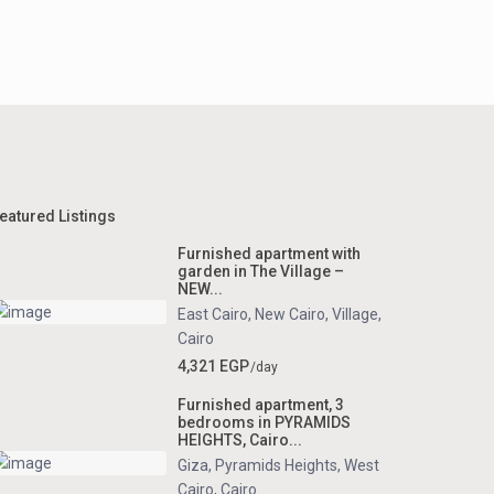
eatured Listings
Furnished apartment with
garden in The Village –
NEW...
East Cairo
,
New Cairo
,
Village
,
Cairo
4,321 EGP
/day
Furnished apartment, 3
bedrooms in PYRAMIDS
HEIGHTS, Cairo...
Giza
,
Pyramids Heights
,
West
Cairo
,
Cairo