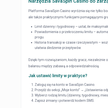
Narzędzia SavaSpin Casino do zarz
Platforma SavaSpin Casino wyróżnia się nie tylko b
ale także praktycznymi funkcjami pomagającymi gra
Limit dzienny i tygodniowy – ustal, ile maksym
Powiadomienia o przekroczeniu limitu – automat
progu.
Historia transakcji w czasie rzeczywistym – wsz
ułatwia śledzenie przepływów.
Dzięki tym rozwiązaniom, każdy gracz, niezależni
balansu między zabawą a odpowiedzialnością.
Jak ustawić limity w praktyce?
Zaloguj się na konto w SavaSpin Casino.
Przejdź do sekcji „Moje konto” → „Ustawienia od
Wybierz rodzaj limitu (dzienny, tygodniowy, mie
Zapisz zmiany i potwierdź kodem SMS.