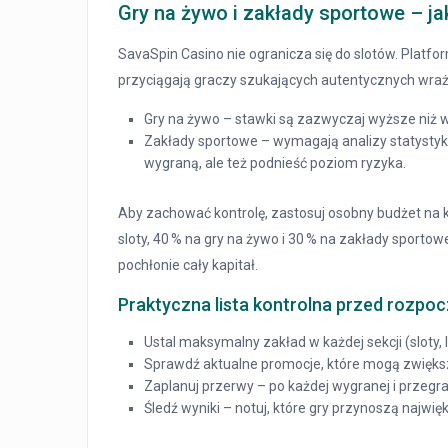
Gry na żywo i zakłady sportowe – ja
SavaSpin Casino nie ogranicza się do slotów. Platfo
przyciągają graczy szukających autentycznych wraże
Gry na żywo – stawki są zazwyczaj wyższe niż w 
Zakłady sportowe – wymagają analizy statystyk
wygraną, ale też podnieść poziom ryzyka.
Aby zachować kontrolę, zastosuj osobny budżet na 
sloty, 40 % na gry na żywo i 30 % na zakłady sportowe
pochłonie cały kapitał.
Praktyczna lista kontrolna przed rozpo
Ustal maksymalny zakład w każdej sekcji (sloty, li
Sprawdź aktualne promocje, które mogą zwiększ
Zaplanuj przerwy – po każdej wygranej i przegra
Śledź wyniki – notuj, które gry przynoszą najwię