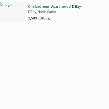
One bedroom Apartment at D Bay
DBay
North Coast
,
2,500 EGP
/day