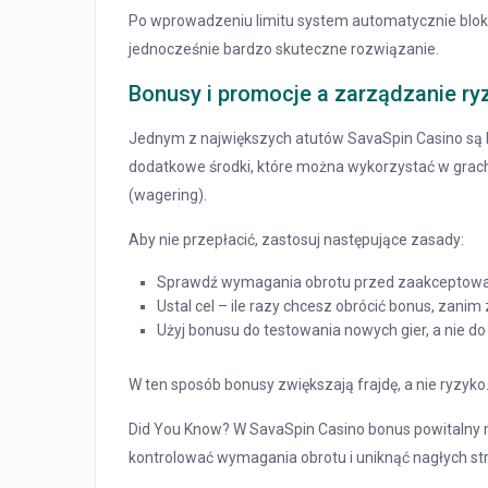
Po wprowadzeniu limitu system automatycznie blokuj
jednocześnie bardzo skuteczne rozwiązanie.
Bonusy i promocje a zarządzanie ry
Jednym z największych atutów SavaSpin Casino są b
dodatkowe środki, które można wykorzystać w grach
(wagering).
Aby nie przepłacić, zastosuj następujące zasady:
Sprawdź wymagania obrotu przed zaakceptowa
Ustal cel – ile razy chcesz obrócić bonus, zani
Użyj bonusu do testowania nowych gier, a nie do
W ten sposób bonusy zwiększają frajdę, a nie ryzyko
Did You Know? W SavaSpin Casino bonus powitalny mo
kontrolować wymagania obrotu i uniknąć nagłych str