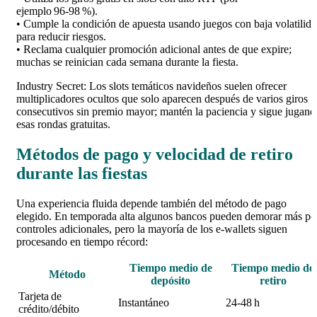
ejemplo 96‑98 %).
• Cumple la condición de apuesta usando juegos con baja volatilid
para reducir riesgos.
• Reclama cualquier promoción adicional antes de que expire;
muchas se reinician cada semana durante la fiesta.
Industry Secret: Los slots temáticos navideños suelen ofrecer
multiplicadores ocultos que solo aparecen después de varios giros
consecutivos sin premio mayor; mantén la paciencia y sigue jugand
esas rondas gratuitas.
Métodos de pago y velocidad de retiro
durante las fiestas
Una experiencia fluida depende también del método de pago
elegido. En temporada alta algunos bancos pueden demorar más po
controles adicionales, pero la mayoría de los e‑wallets siguen
procesando en tiempo récord:
Tiempo medio de
Tiempo medio de
Método
depósito
retiro
Tarjeta de
Instantáneo
24‑48 h
crédito/débito