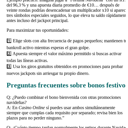
del 96,3 % y una apuesta diaria promedio de €10… después de
veinte rondas podrías desencadenar un multiplicador x10 si aparec
tres símbolos especiales seguidos, lo que eleva tu saldo rápidament
antes incluso del jackpot principal.
Para maximizar tus oportunidades:
1️⃣ Elige slots con alta frecuencia de pagos pequeños; mantienen tu
bankroll activo mientras esperas el gran golpe.
2️⃣ Apuesta siempre el valor máximo permitido si buscas activar
todas las líneas activas.
3️⃣ Usa los giros gratuitos obtenidos en promociones para probar
nuevos jackpots sin arriesgar tu propio dinero.
Preguntas frecuentes sobre bonos festivos
Q: ¿Puedo combinar el bono bienvenida con otras promociones
navideñas?
A: En
Casino Online
sí puedes usar ambos simultáneamente
siempre que cumplas cada requisito por separado; revisa bien los
plazos para no perder ninguno.”
Q: ¿Cuánto tiempo tardan normalmente los retiros durante Navidad