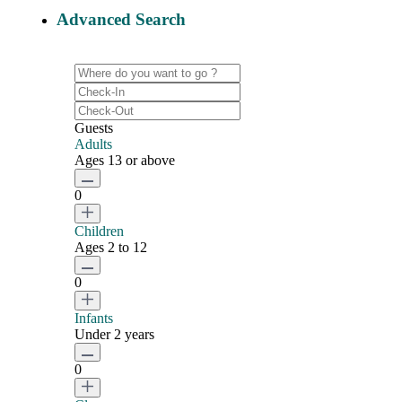
Advanced Search
Guests
Adults
Ages 13 or above
0
Children
Ages 2 to 12
0
Infants
Under 2 years
0