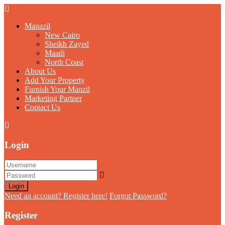
Manazil
New Cairo
Sheikh Zayed
Maadi
North Coast
About Us
Add Your Property
Furnish Your Manzil
Marketing Partner
Contact Us
Login
Login
Need an account? Register here!
Forgot Password?
Register