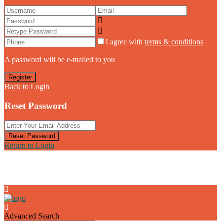
I agree with
terms & conditions
A password will be e-mailed to you
Register
Back to Login
Reset Password
Reset Password
Return to Login
Advanced Search