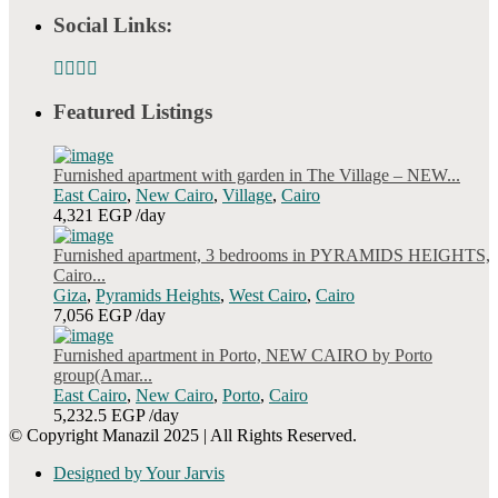
Social Links:
Featured Listings
Furnished apartment with garden in The Village – NEW...
East Cairo
,
New Cairo
,
Village
,
Cairo
4,321 EGP
/day
Furnished apartment, 3 bedrooms in PYRAMIDS HEIGHTS,
Cairo...
Giza
,
Pyramids Heights
,
West Cairo
,
Cairo
7,056 EGP
/day
Furnished apartment in Porto, NEW CAIRO by Porto
group(Amar...
East Cairo
,
New Cairo
,
Porto
,
Cairo
5,232.5 EGP
/day
© Copyright Manazil 2025 | All Rights Reserved.
Designed by Your Jarvis