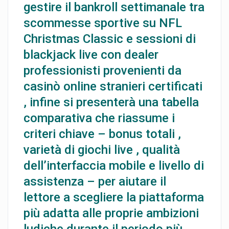
gestire il bankroll settimanale tra
scommesse sportive su NFL
Christmas Classic e sessioni di
blackjack live con dealer
professionisti provenienti da
casinò online stranieri certificati
, infine si presenterà una tabella
comparativa che riassume i
criteri chiave – bonus totali ,
varietà di giochi live , qualità
dell’interfaccia mobile e livello di
assistenza – per aiutare il
lettore a scegliere la piattaforma
più adatta alle proprie ambizioni