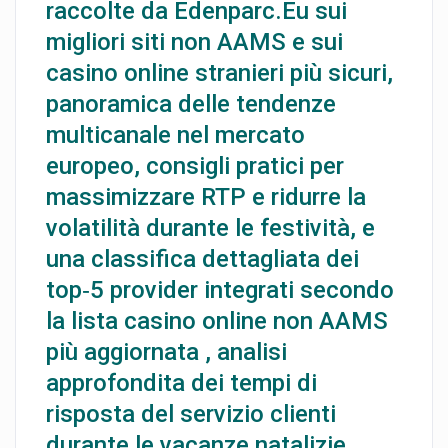
raccolte da Edenparc.Eu sui
migliori siti non AAMS e sui
casino online stranieri più sicuri,
panoramica delle tendenze
multicanale nel mercato
europeo, consigli pratici per
massimizzare RTP e ridurre la
volatilità durante le festività, e
una classifica dettagliata dei
top‑5 provider integrati secondo
la lista casino online non AAMS
più aggiornata , analisi
approfondita dei tempi di
risposta del servizio clienti
durante le vacanze natalizie ,