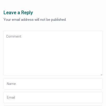
Leave a Reply
Your email address will not be published.