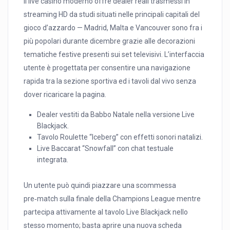
Il live casino moderno offre dealer reali trasmessi in
streaming HD da studi situati nelle principali capitali del
gioco d’azzardo — Madrid, Malta e Vancouver sono fra i
più popolari durante dicembre grazie alle decorazioni
tematiche festive presenti sui set televisivi. L’interfaccia
utente è progettata per consentire una navigazione
rapida tra la sezione sportiva ed i tavoli dal vivo senza
dover ricaricare la pagina.
Dealer vestiti da Babbo Natale nella versione Live
Blackjack.
Tavolo Roulette “Iceberg” con effetti sonori natalizi.
Live Baccarat “Snowfall” con chat testuale
integrata.
Un utente può quindi piazzare una scommessa
pre‑match sulla finale della Champions League mentre
partecipa attivamente al tavolo Live Blackjack nello
stesso momento; basta aprire una nuova scheda