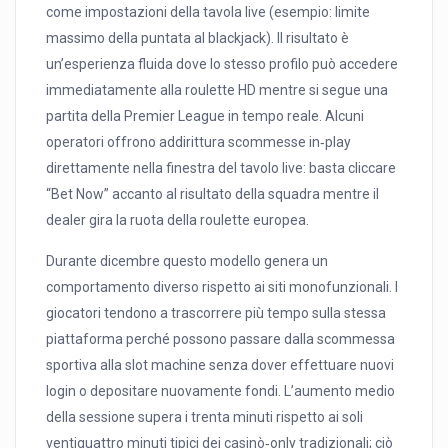
come impostazioni della tavola live (esempio: limite
massimo della puntata al blackjack). Il risultato è
un’esperienza fluida dove lo stesso profilo può accedere
immediatamente alla roulette HD mentre si segue una
partita della Premier League in tempo reale. Alcuni
operatori offrono addirittura scommesse in‑play
direttamente nella finestra del tavolo live: basta cliccare
“Bet Now” accanto al risultato della squadra mentre il
dealer gira la ruota della roulette europea.
Durante dicembre questo modello genera un
comportamento diverso rispetto ai siti monofunzionali. I
giocatori tendono a trascorrere più tempo sulla stessa
piattaforma perché possono passare dalla scommessa
sportiva alla slot machine senza dover effettuare nuovi
login o depositare nuovamente fondi. L’aumento medio
della sessione supera i trenta minuti rispetto ai soli
ventiquattro minuti tipici dei casinò‑only tradizionali; ciò