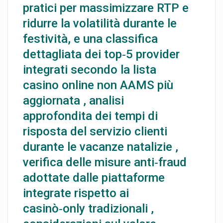
pratici per massimizzare RTP e
ridurre la volatilità durante le
festività, e una classifica
dettagliata dei top‑5 provider
integrati secondo la lista
casino online non AAMS più
aggiornata , analisi
approfondita dei tempi di
risposta del servizio clienti
durante le vacanze natalizie ,
verifica delle misure anti‑fraud
adottate dalle piattaforme
integrate rispetto ai
casinò‑only tradizionali ,