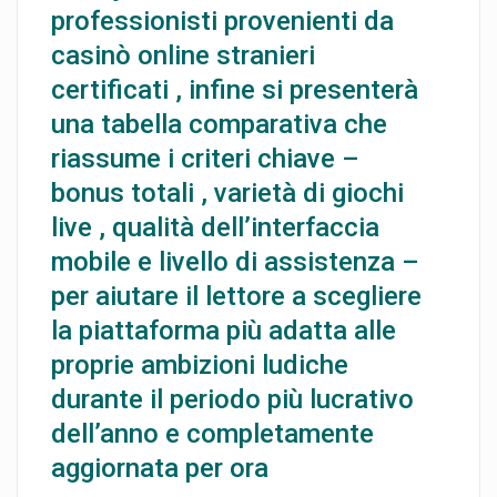
professionisti provenienti da
casinò online stranieri
certificati , infine si presenterà
una tabella comparativa che
riassume i criteri chiave –
bonus totali , varietà di giochi
live , qualità dell’interfaccia
mobile e livello di assistenza –
per aiutare il lettore a scegliere
la piattaforma più adatta alle
proprie ambizioni ludiche
durante il periodo più lucrativo
dell’anno e completamente
aggiornata per ora