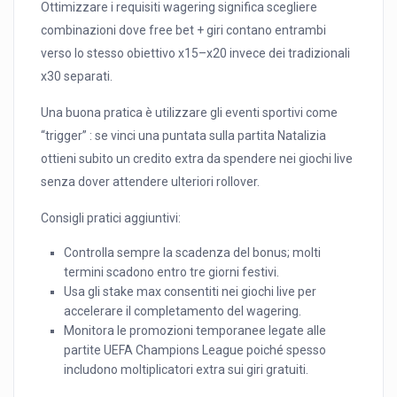
Ottimizzare i requisiti wagering significa scegliere
combinazioni dove free bet + giri contano entrambi
verso lo stesso obiettivo x15–x20 invece dei tradizionali
x30 separati.
Una buona pratica è utilizzare gli eventi sportivi come
“trigger” : se vinci una puntata sulla partita Natalizia
ottieni subito un credito extra da spendere nei giochi live
senza dover attendere ulteriori rollover.
Consigli pratici aggiuntivi:
Controlla sempre la scadenza del bonus; molti
termini scadono entro tre giorni festivi.
Usa gli stake max consentiti nei giochi live per
accelerare il completamento del wagering.
Monitora le promozioni temporanee legate alle
partite UEFA Champions League poiché spesso
includono moltiplicatori extra sui giri gratuiti.