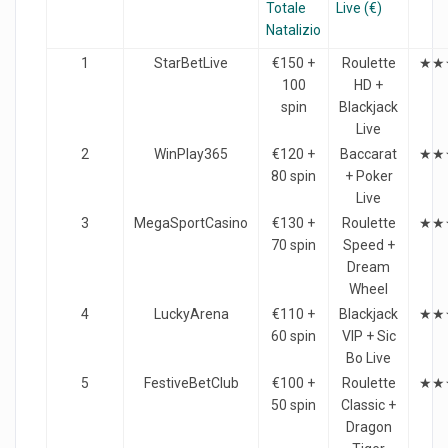
Totale
Live (€)
Natalizio
1
StarBetLive
€150 +
Roulette
★★
100
HD +
spin
Blackjack
Live
2
WinPlay365
€120 +
Baccarat
★★
80 spin
+ Poker
Live
3
MegaSportCasino
€130 +
Roulette
★★
70 spin
Speed +
Dream
Wheel
4
LuckyArena
€110 +
Blackjack
★★
60 spin
VIP + Sic
Bo Live
5
FestiveBetClub
€100 +
Roulette
★★
50 spin
Classic +
Dragon