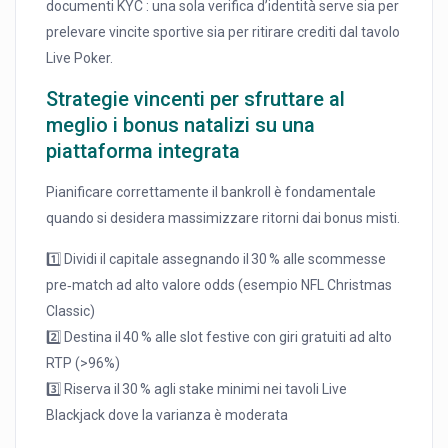
documenti KYC : una sola verifica d’identità serve sia per
prelevare vincite sportive sia per ritirare crediti dal tavolo
Live Poker.
Strategie vincenti per sfruttare al
meglio i bonus natalizi su una
piattaforma integrata
Pianificare correttamente il bankroll è fondamentale
quando si desidera massimizzare ritorni dai bonus misti.
1️⃣ Dividi il capitale assegnando il 30 % alle scommesse
pre‑match ad alto valore odds (esempio NFL Christmas
Classic)
2️⃣ Destina il 40 % alle slot festive con giri gratuiti ad alto
RTP (>96%)
3️⃣ Riserva il 30 % agli stake minimi nei tavoli Live
Blackjack dove la varianza è moderata