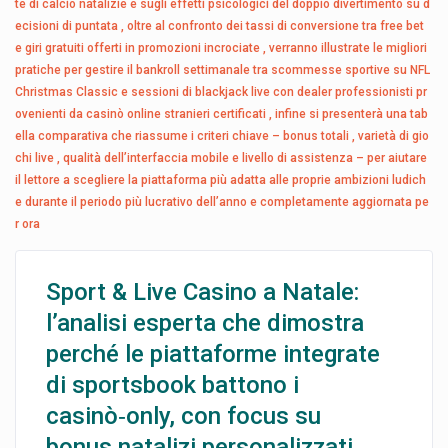
te di calcio natalizie e sugli effetti psicologici del doppio divertimento su d
ecisioni di puntata , oltre al confronto dei tassi di conversione tra free bet
e giri gratuiti offerti in promozioni incrociate , verranno illustrate le migliori
pratiche per gestire il bankroll settimanale tra scommesse sportive su NFL
Christmas Classic e sessioni di blackjack live con dealer professionisti pr
ovenienti da casinò online stranieri certificati , infine si presenterà una tab
ella comparativa che riassume i criteri chiave – bonus totali , varietà di gio
chi live , qualità dell’interfaccia mobile e livello di assistenza – per aiutare
il lettore a scegliere la piattaforma più adatta alle proprie ambizioni ludich
e durante il periodo più lucrativo dell’anno e completamente aggiornata pe
r ora
Sport & Live Casino a Natale:
l’analisi esperta che dimostra
perché le piattaforme integrate
di sportsbook battono i
casinò‑only, con focus su
bonus natalizi personalizzati,